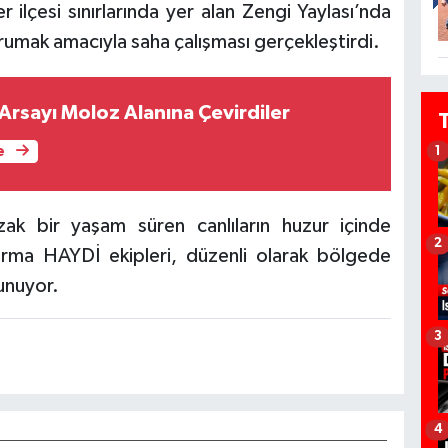
r ilçesi sınırlarında yer alan Zengi Yaylası’nda
korumak amacıyla saha çalışması gerçekleştirdi.
Arsayı Moloz Alanına Çevirdiler
1
e
zak bir yaşam süren canlıların huzur içinde
2
darma HAYDİ ekipleri, düzenli olarak bölgede
unuyor.
3
4