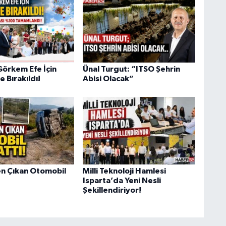
Görkem Efe İçin
Ünal Turgut: “ITSO Şehrin
 Bırakıldı!
Abisi Olacak”
n Çıkan Otomobil
Milli Teknoloji Hamlesi
Isparta’da Yeni Nesli
Şekillendiriyor!