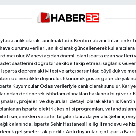
yfada anlık olarak sunulmaktadır. Kentin nabzını tutan en kriti
va durumu verileri, anlık olarak güncellenerek kullanıcılara
dımcı olur. Manevi açıdan önemli olan Isparta ezan saatleri ve
badet saatlerini doğru bir şekilde takip etmesi sağlanır. Güven
sparta deprem aktivitesi ve artçı sarsıntılar, büyüklük ve merk
aberi de ivedilikle duyurulur. Ekonomik göstergeler de yakınd
 Isparta Kuyumcular Odası verileriyle canlı olarak sunulur. Kariy
anlarından derlenerek istihdam olanakları hakkında bilgi verir
aları, projeleri ve duyuruları detaylı olarak aktarılır. Kentin tü
 planlanan Isparta elektrik kesintisi programları, vatandaşların
ti seçenekleri ve sefer bilgileri burada yer alır. Şehir içi veya
 Sağlık alanında, Isparta Şehir Hastanesi ile ilgili randevu ve
ademik gelişmeler takip edilir. Adli duyurular için Isparta Bar