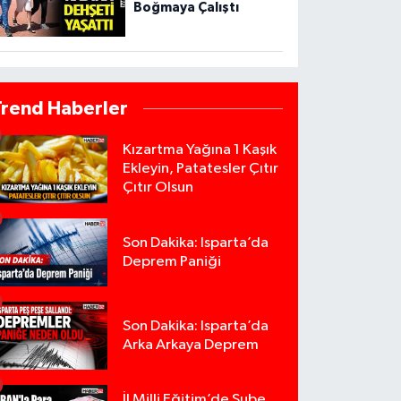
Boğmaya Çalıştı
Trend Haberler
Kızartma Yağına 1 Kaşık
Ekleyin, Patatesler Çıtır
Çıtır Olsun
Son Dakika: Isparta’da
Deprem Paniği
Son Dakika: Isparta’da
Arka Arkaya Deprem
İl Milli Eğitim’de Şube