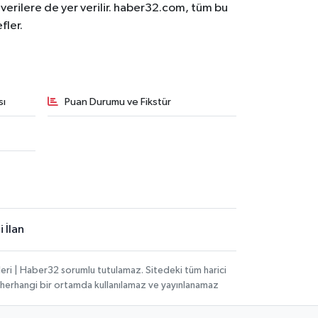
n verilere de yer verilir. haber32.com, tüm bu
fler.
sı
Puan Durumu ve Fikstür
 İlan
eri | Haber32 sorumlu tutulamaz. Sitedeki tüm harici
hi, herhangi bir ortamda kullanılamaz ve yayınlanamaz