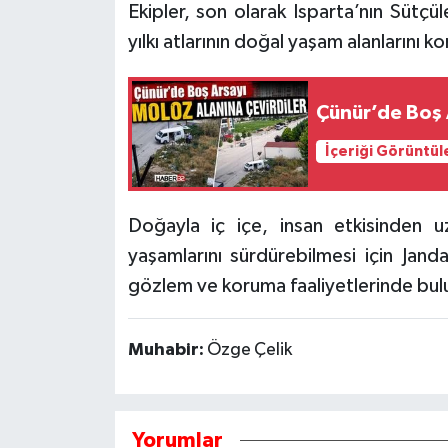
Ekipler, son olarak Isparta’nın Sütçüle
yılkı atlarının doğal yaşam alanlarını 
Tarihi Yapılarımız
Teknoloji
Çünür’de Boş 
Türkiye
İçeriği Görüntül
Yerel
Doğayla iç içe, insan etkisinden u
İletişim
yaşamlarını sürdürebilmesi için Jan
gözlem ve koruma faaliyetlerinde bul
Künye
Muhabir:
Özge Çelik
Yorumlar