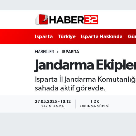
Isparta
Isparta Nöbetçi Eczaneler
Isparta
Türkiye
Isparta Hakkında
Gü
Isparta Hakkında
Isparta Hava Durumu
HABERLER
ISPARTA
Esnaf Diyor ki;
Isparta Trafik Yoğunluk Haritası
Jandarma Ekipler
ASAYİŞ
Süper Lig Puan Durumu ve Fikstür
Isparta İl Jandarma Komutanlığı
BİLİM VE TEKNOLOJİ
Tüm Manşetler
sahada aktif görevde.
EĞİTİM
Son Dakika Haberleri
27.05.2025 - 10:12
1 DK
YAYINLANMA
OKUNMA SÜRESI
GENEL
Haber Arşivi
Güncel