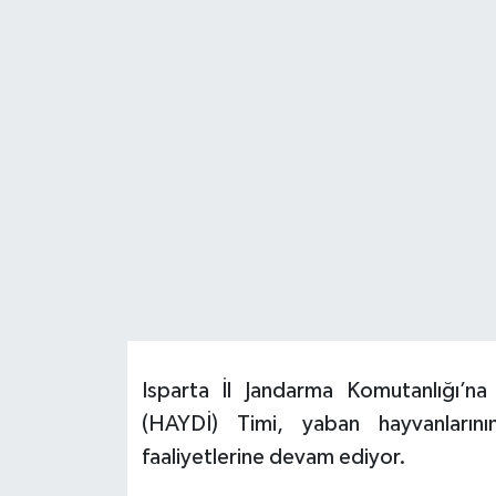
HABERDE İNSAN
İlginç
KÜLTÜR SANAT
MAGAZİN
Oyun
POLİTİKA
RESMİ İLANLAR
Isparta İl Jandarma Komutanlığı’
(HAYDİ) Timi, yaban hayvanların
SAĞLIK
faaliyetlerine devam ediyor.
Spor