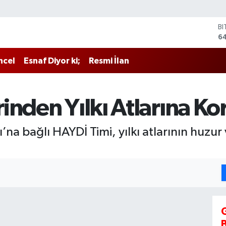
B
6
D
4
ncel
Esnaf Diyor ki;
Resmi İlan
E
5
ST
6
inden Yılkı Atlarına 
G
6
Bİ
’na bağlı HAYDİ Timi, yılkı atlarının huzur
13