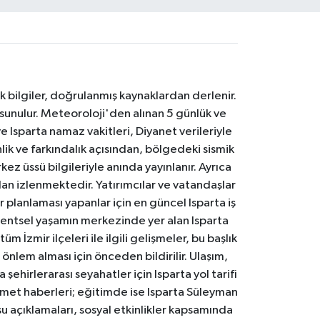
k bilgiler, doğrulanmış kaynaklardan derlenir.
 sunulur. Meteoroloji'den alınan 5 günlük ve
 Isparta namaz vakitleri, Diyanet verileriyle
lik ve farkındalık açısından, bölgedeki sismik
ez üssü bilgileriyle anında yayınlanır. Ayrıca
an izlenmektedir. Yatırımcılar ve vatandaşlar
er planlaması yapanlar için en güncel Isparta iş
. Kentsel yaşamın merkezinde yer alan Isparta
m İzmir ilçeleri ile ilgili gelişmeler, bu başlık
 önlem alması için önceden bildirilir. Ulaşım,
 şehirlerarası seyahatler için Isparta yol tarifi
 hizmet haberleri; eğitimde ise Isparta Süleyman
osu açıklamaları, sosyal etkinlikler kapsamında