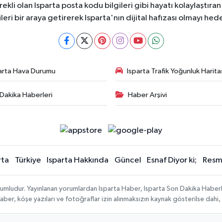
ekli olan Isparta posta kodu bilgileri gibi hayatı kolaylaştıra
ileri bir araya getirerek Isparta'nın dijital hafızası olmayı hede
arta Hava Durumu
Isparta Trafik Yoğunluk Harita
Dakika Haberleri
Haber Arşivi
rta
Türkiye
Isparta Hakkında
Güncel
Esnaf Diyor ki;
Resmi
orumludur. Yayınlanan yorumlardan Isparta Haber, Isparta Son Dakika Haberl
n haber, köşe yazıları ve fotoğraflar izin alınmaksızın kaynak gösterilse da