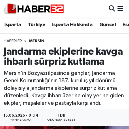
Isparta
Isparta Nöbetçi Eczaneler
Isparta
Türkiye
Isparta Hakkında
Güncel
Es
Isparta Hakkında
Isparta Hava Durumu
HABERLER
MERSIN
Jandarma ekiplerine kavga
Esnaf Diyor ki;
Isparta Trafik Yoğunluk Haritası
ihbarlı sürpriz kutlama
ASAYİŞ
Süper Lig Puan Durumu ve Fikstür
Mersin'in Bozyazı ilçesinde gençler, Jandarma
Genel Komutanlığı'nın 187. kuruluş yıl dönümü
BİLİM VE TEKNOLOJİ
Tüm Manşetler
dolayısıyla jandarma ekiplerine sürpriz kutlama
düzenledi. Kavga ihbarı üzerine olay yerine giden
EĞİTİM
Son Dakika Haberleri
ekipler, meşaleler ve pastayla karşılandı.
GENEL
Haber Arşivi
15.06.2026 - 01:14
1 DK
YAYINLANMA
OKUNMA SÜRESI
Güncel