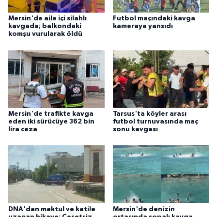
Mersin'de aile içi silahlı
Futbol maçındaki kavga
kavgada; balkondaki
kameraya yansıdı
komşu vurularak öldü
Mersin'de trafikte kavga
Tarsus'ta köyler arası
eden iki sürücüye 362 bin
futbol turnuvasında maç
lira ceza
sonu kavgası
DNA'dan maktul ve katile
Mersin'de denizin
uzanan hikaye: Cesetsiz
ortasında sopalı kavga