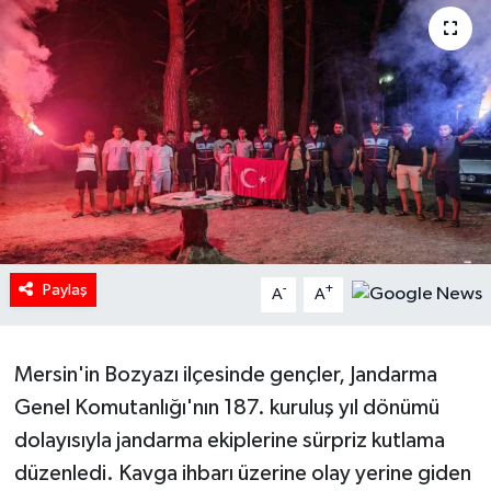
HABERDE İNSAN
İlginç
KÜLTÜR SANAT
MAGAZİN
Oyun
Paylaş
-
+
A
A
POLİTİKA
Mersin'in Bozyazı ilçesinde gençler, Jandarma
RESMİ İLANLAR
Genel Komutanlığı'nın 187. kuruluş yıl dönümü
SAĞLIK
dolayısıyla jandarma ekiplerine sürpriz kutlama
düzenledi. Kavga ihbarı üzerine olay yerine giden
Spor