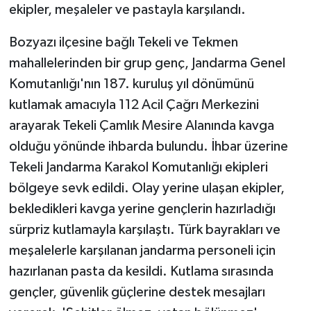
ekipler, meşaleler ve pastayla karşılandı.
Tarihi Yapılarımız
Bozyazı ilçesine bağlı Tekeli ve Tekmen
mahallelerinden bir grup genç, Jandarma Genel
Teknoloji
Komutanlığı'nın 187. kuruluş yıl dönümünü
Türkiye
kutlamak amacıyla 112 Acil Çağrı Merkezini
arayarak Tekeli Çamlık Mesire Alanında kavga
Yerel
olduğu yönünde ihbarda bulundu. İhbar üzerine
Tekeli Jandarma Karakol Komutanlığı ekipleri
İletişim
bölgeye sevk edildi. Olay yerine ulaşan ekipler,
bekledikleri kavga yerine gençlerin hazırladığı
Künye
sürpriz kutlamayla karşılaştı. Türk bayrakları ve
meşalelerle karşılanan jandarma personeli için
hazırlanan pasta da kesildi. Kutlama sırasında
gençler, güvenlik güçlerine destek mesajları