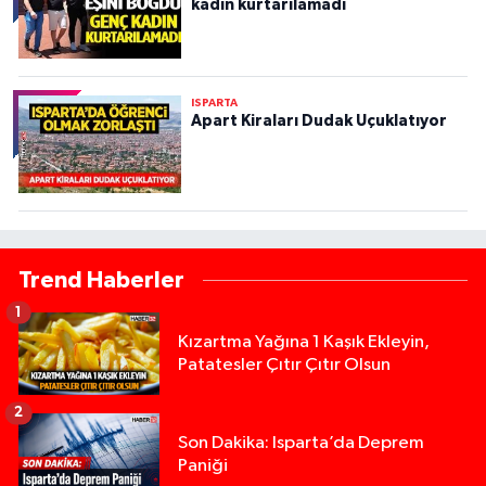
kadın kurtarılamadı
ISPARTA
Apart Kiraları Dudak Uçuklatıyor
Trend Haberler
1
Kızartma Yağına 1 Kaşık Ekleyin,
Patatesler Çıtır Çıtır Olsun
2
Son Dakika: Isparta’da Deprem
Paniği