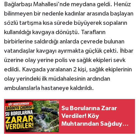
Bağlarbaşı Mahallesi'nde meydana geldi. Henüz
bilinmeyen bir nedenle kadınlar arasında başlayan
Tarihi Yapılarımız
sözlü tartışma kısa sürede büyüyerek sopaların
Teknoloji
kullanıldığı kavgaya dönüştü. Tarafların
birbirlerine saldırdığı anlarda çevrede bulunan
Türkiye
vatandaşlar kavgayı ayırmakta güçlük çekti. İhbar
üzerine olay yerine polis ve sağlık ekipleri sevk
Yerel
edildi. Kavgada yaralanan 2 kişi, sağlık ekiplerinin
İletişim
olay yerindeki ilk müdahalesinin ardından
ambulanslarla hastaneye kaldırıldı.
Künye
Su Borularına Zarar
Verdiler! Köy
Muhtarından Sağduyu
Çağrısı!