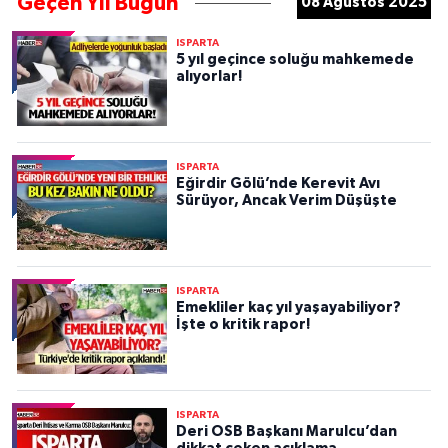
Geçen Yıl Bugün
08 Ağustos 2025
ISPARTA
5 yıl geçince soluğu mahkemede
alıyorlar!
ISPARTA
Eğirdir Gölü’nde Kerevit Avı
Sürüyor, Ancak Verim Düşüşte
ISPARTA
Emekliler kaç yıl yaşayabiliyor?
İşte o kritik rapor!
ISPARTA
Deri OSB Başkanı Marulcu’dan