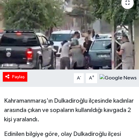
HABERDE İNSAN
İlginç
KÜLTÜR SANAT
MAGAZİN
Oyun
Paylaş
-
+
A
A
POLİTİKA
Kahramanmaraş'ın Dulkadiroğlu ilçesinde kadınlar
RESMİ İLANLAR
arasında çıkan ve sopaların kullanıldığı kavgada 2
kişi yaralandı.
SAĞLIK
Edinilen bilgiye göre, olay Dulkadiroğlu ilçesi
Spor