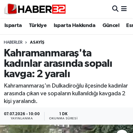
Isparta
Isparta Nöbetçi Eczaneler
Isparta
Türkiye
Isparta Hakkında
Güncel
Es
Isparta Hakkında
Isparta Hava Durumu
HABERLER
ASAYİŞ
Kahramanmaraş'ta
Esnaf Diyor ki;
Isparta Trafik Yoğunluk Haritası
kadınlar arasında sopalı
ASAYİŞ
Süper Lig Puan Durumu ve Fikstür
kavga: 2 yaralı
BİLİM VE TEKNOLOJİ
Tüm Manşetler
Kahramanmaraş'ın Dulkadiroğlu ilçesinde kadınlar
arasında çıkan ve sopaların kullanıldığı kavgada 2
EĞİTİM
Son Dakika Haberleri
kişi yaralandı.
GENEL
Haber Arşivi
07.07.2026 - 10:00
1 DK
YAYINLANMA
OKUNMA SÜRESI
Güncel