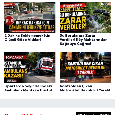
2 Dakika Beklememek İçin
Su Borularına Zarar
Ölümü Göze Aldılar!
Verdiler! Köy Muhtarından
Sağduyu Çağrısı!
Isparta'da Seyir Halindeki
Kontrolden Çıkan
Ambulans Menfeze Düştü!
Motosiklet Devrildi: 1 Yaralı!