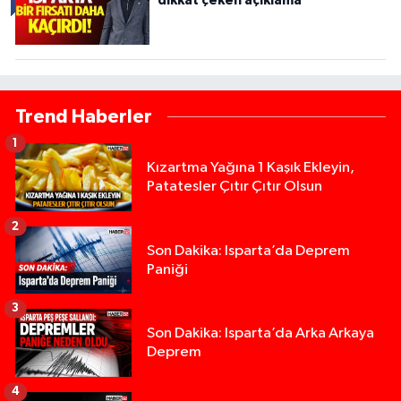
dikkat çeken açıklama
Trend Haberler
1
Kızartma Yağına 1 Kaşık Ekleyin,
Patatesler Çıtır Çıtır Olsun
2
Son Dakika: Isparta’da Deprem
Paniği
3
Son Dakika: Isparta’da Arka Arkaya
Deprem
4