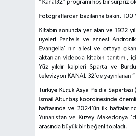
“Kanal32” programı hoş bir sürpriz ol
Fotoğraflardan bazılarına bakın. 100 Y
Kitabın sonunda yer alan ve 1922 yıl
üyeleri Pantelis ve annesi Andronik
Evangelia' nın ailesi ve ortaya çıkan
aktarılan videoda kitabın tanıtımı, i
Yüz yıldır kalpleri Sparta ve Bur
televizyon KANAL 32’de yayınlanan “İ
Türkiye Küçük Asya Pisidia Sapartası
İsmail Altunbaş koordinesinde önemli
haftasında ve 2024’ün ilk haftalar
Yunanistan ve Kuzey Makedonya ‘da
arasında büyük bir beğeni topladı.