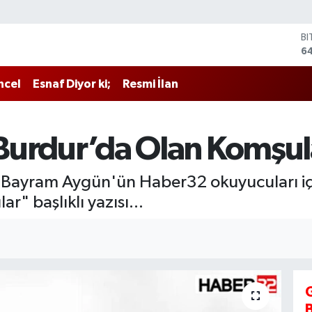
D
4
E
5
ncel
Esnaf Diyor ki;
Resmi İlan
ST
64
G
6
, Burdur’da Olan Komşul
Bİ
13
B
 Bayram Aygün'ün Haber32 okuyucuları içi
6
" başlıklı yazısı...