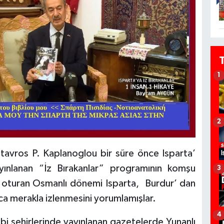
1
2
 Stavros P. Kaplanoglou bir süre önce Isparta’
yınlanan “İz Bırakanlar” programının komşu
3
oturan Osmanlı dönemi Isparta, Burdur’ dan
a merakla izlenmesini yorumlamışlar.
4
ibi şehirlerinde yayınlanan gazetelerde Yunanlı