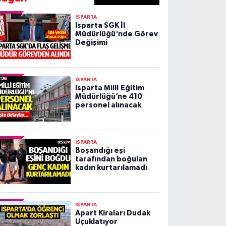
ISPARTA
Isparta SGK İl
Müdürlüğü'nde Görev
Değişimi
ISPARTA
Isparta Millİ Eğitim
Müdürlüğü’ne 410
personel alınacak
ISPARTA
Boşandığı eşi
tarafından boğulan
kadın kurtarılamadı
ISPARTA
Apart Kiraları Dudak
Uçuklatıyor