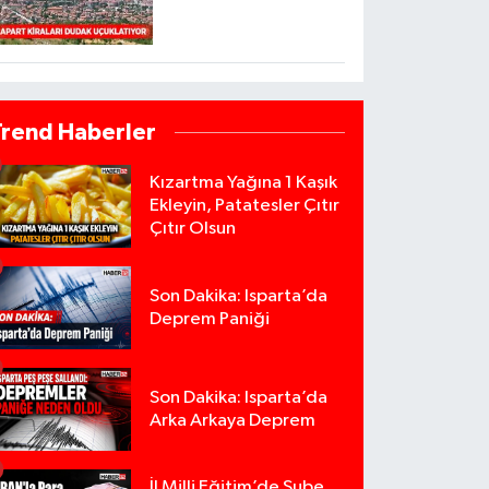
Trend Haberler
Kızartma Yağına 1 Kaşık
Ekleyin, Patatesler Çıtır
Çıtır Olsun
Son Dakika: Isparta’da
Deprem Paniği
Son Dakika: Isparta’da
Arka Arkaya Deprem
İl Milli Eğitim’de Şube