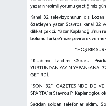
yazarın resimli yorumu geçtiğimiz gün
Kanal 32 televizyonunun dış Lozan M
özetleyen yazar Stavros kanal 32 v
dikkat çekici. Yazar Kaplanoğlu’nun r
bölümü Türkçe’mize çevirerek vermek
“HOŞ BİR SÜRPRİ
“Kitabımın tanıtımı <Sparta Pi
YURTUNDAN YAYIN YAPANkANAL32
GETİRDİ.
“SON 32” GAZETESİNDE DE VE 
SPARTA' sı Stavrou P. Kaplanoglou olar
Sağdan soldan telefonlar aldım. Sp