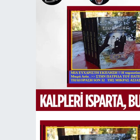
HABERDE İNSAN
İlginç
KÜLTÜR SANAT
MAGAZİN
Oyun
POLİTİKA
RESMİ İLANLAR
SAĞLIK
Spor