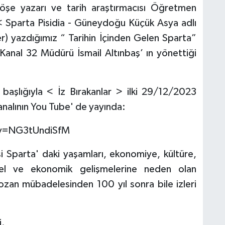
öşe yazarı ve tarih araştırmacısı Öğretmen
Sparta Pisidia - Güneydoğu Küçük Asya adlı
er) yazdığımız “ Tarihin İçinden Gelen Sparta”
. Kanal 32 Müdürü İsmail Altınbaş’ ın yönettiği
şlığıyla < İz Bırakanlar > ilki 29/12/2023
analının You Tube' de yayında:
v=NG3tUndiSfM
i Sparta' daki yaşamları, ekonomiye, kültüre,
üel ve ekonomik gelişmelerine neden olan
e Lozan mübadelesinden 100 yıl sonra bile izleri
i.