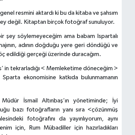
in genel resmini aktardı ki bu da kitaba ve şahsım
ey değil. Kitaptan birçok fotoğraf sunuluyor.
 bir şey söylemeyeceğim ama babam Ispartalı
imajının, adının doğduğu yere geri döndüğü ve
göç edildiği gerçeği üzerinde duracağım.
lis’ in tekrarladığı < Memleketime döneceğim >
a Sparta ekonomisine katkıda bulunmamanın
 Müdür İsmail Altınbaş’ın yönetiminde; İyi
uğu bazı fotoğrafların yanı sıra <çözünmüş
esindeki fotoğrafını da yayınlıyorum, aynı
m için, Rum Mübadiller için hazırladıkları