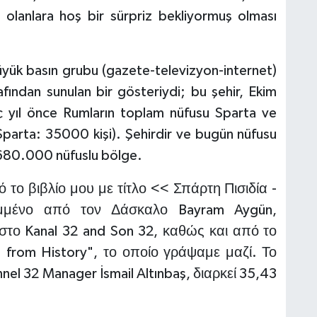
 olanlara hoş bir sürpriz bekliyormuş olması
yük basın grubu (gazete-televizyon-internet)
ından sunulan bir gösteriydi; bu şehir, Ekim
ç yıl önce Rumların toplam nüfusu Sparta ve
parta: 35000 kişi). Şehirdir ve bugün nüfusu
 680.000 nüfuslu bölge.
το βιβλίο μου με τίτλο << Σπάρτη Πισιδία -
αμμένο από τον Δάσκαλο Bayram Aygün,
στο Kanal 32 and Son 32, καθώς και από το
g from History", το οποίο γράψαμε μαζί. Το
l 32 Manager İsmail Altınbaş, διαρκεί 35,43