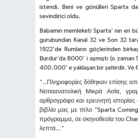
istendi. Beni ve gönülleri Sparta da
sevindirici oldu.
Babamın memleketi Sparta' nın en bü
gurubundan Kanal 32 ve Son 32 taraf
1922'de Rumların göçlerinden birka
Burdur’da 8000' i aşmıştı (o zaman S
400.000' e yaklaşan bir şehirdir. Ve
“..Πληροφορίες δόθηκαν επίσης από 
Νοτιοανατολική Μικρά Ασία, γρ
αρθρογράφο και ερευνητή ιστορίας 
βιβλίο μας με τίτλο "Sparta Comin
πρόγραμμα, σε σκηνοθεσία του Channe
λεπτά…”