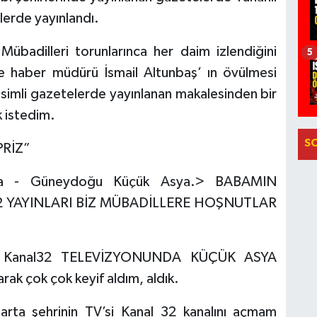
lerde yayınlandı.
übadilleri torunlarınca her daim izlendiğini
5
e haber müdürü İsmail Altunbaş’ ın övülmesi
esimli gazetelerde yayınlanan makalesinden bir
 istedim.
S
Z”
sidia - Güneydoğu Küçük Asya.> BABAMIN
 YAYINLARI BİZ MÜBADİLLERE HOŞNUTLAR
Kanal32 TELEVİZYONUNDA KÜÇÜK ASYA
ak çok çok keyif aldım, aldık.
arta şehrinin TV’si Kanal 32 kanalını açmam