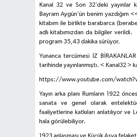
Kanal 32 ve Son 32’deki yayınlar k
Bayram Aygün'ün benim yazdığım << 
kitabım ile birlikte barabarca (berab
adlı kitabımızdan da bilgiler verildi
program 35,43 dakika sürüyor.
Yunanca tercümesi İZ BİRAKANLAR ba
tarihinde yayınlanmıştı. < Kanal32 > k
https://www.youtube.com/watch?
Yayın arka planı Rumların 1922 önces
sanata ve genel olarak entelekt
faaliyetlerine katkıları anlatılıyor v
hala görülebiliyor.
1923 anlaşması ve Küçük Asya felaket