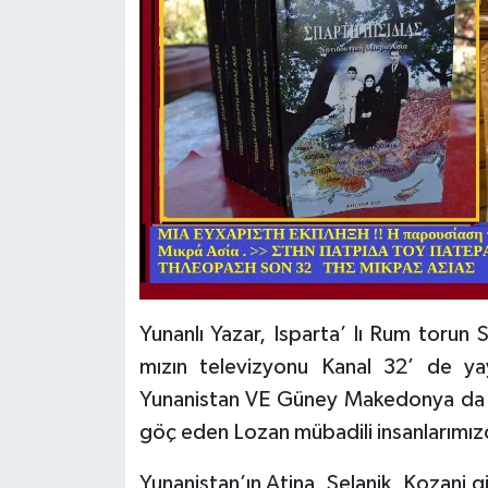
Tarihi Yapılarımız
Teknoloji
Türkiye
Yerel
İletişim
Künye
Yunanlı Yazar, Isparta’ lı Rum torun
mızın televizyonu Kanal 32’ de ya
Yunanistan VE Güney Makedonya da 
göç eden Lozan mübadili insanlarımızc
Yunanistan’ın Atina, Selanik, Kozani g