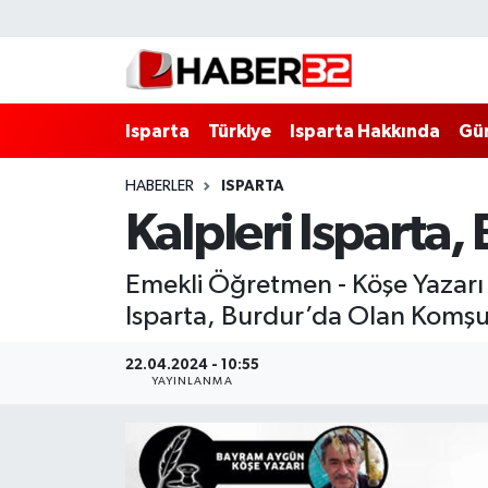
Isparta
Isparta Nöbetçi Eczaneler
Isparta
Türkiye
Isparta Hakkında
Gü
Isparta Hakkında
Isparta Hava Durumu
HABERLER
ISPARTA
Esnaf Diyor ki;
Isparta Trafik Yoğunluk Haritası
Kalpleri Isparta
ASAYİŞ
Süper Lig Puan Durumu ve Fikstür
Emekli Öğretmen - Köşe Yazarı
BİLİM VE TEKNOLOJİ
Tüm Manşetler
Isparta, Burdur’da Olan Komşular
EĞİTİM
Son Dakika Haberleri
22.04.2024 - 10:55
YAYINLANMA
GENEL
Haber Arşivi
Güncel