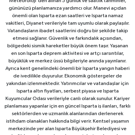
Meteoroloji'den alınan 5 günlük ve saatlik tahminler,
gününüzü planlamanıza yardımcı olur. Manevi açıdan
önemli olan Isparta ezan saatleri ve Isparta namaz
vakitleri, Diyanet verileriyle tam uyumlu olarak paylaşılır.
Vatandaşların ibadet saatlerini doğru bir şekilde takip
etmesi sağlanır. Güvenlik ve farkındalık açısından,
bölgedeki sismik hareketler büyük önem taşır. Yaşanan
en son Isparta deprem aktivitesi ve artçı sarsıntılar,
büyüklük ve merkez üssü bilgileriyle anında yayınlanır.
Ayrıca kent genelindeki önemli bir Isparta yangın haberi
de ivedilikle duyurulur. Ekonomik göstergeler de
yakından izlenmektedir. Yatırımcılar ve vatandaşlar için
Isparta altın fiyatları, serbest piyasa ve Isparta
Kuyumcular Odası verileriyle canlı olarak sunulur. Kariyer
planlaması yapanlar için en güncel Isparta iş ilanları, farklı
sektörlerden ve uzmanlık alanlarından derlenerek
istihdam olanakları hakkında bilgi verir. Kentsel yaşamın
merkezinde yer alan Isparta Büyükşehir Belediyesi ve