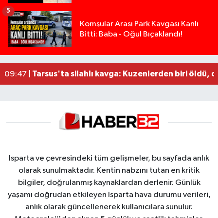
5
14 ve 16 Yaşlarındaki Kız Kardeşlerden Haber Al
02:19 |
Komşular Arası Park Kavgası Kanlı
Bitti: Baba - Oğul Bıçaklandı!
Demirkapı Tüneli'nde feci kaza: Yaşlı çift hayatın
17:30 |
Takla atan otomobil palmiye ağacına çarptı: 1 ya
15:00 |
Tarsus'taki silahlı kavgada ölü sayısı 2'ye yükse
13:48 |
Tarsus'ta silahlı kavga: Kuzenlerden biri öldü, d
09:47 |
Isparta ve çevresindeki tüm gelişmeler, bu sayfada anlık
olarak sunulmaktadır. Kentin nabzını tutan en kritik
bilgiler, doğrulanmış kaynaklardan derlenir. Günlük
yaşamı doğrudan etkileyen Isparta hava durumu verileri,
anlık olarak güncellenerek kullanıcılara sunulur.