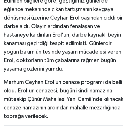
Edinilen bilgilere göre, geçtiğimiz günlerde
eğlence mekanında çıkan tartışmanın kavgaya
Tarihi Yapılarımız
dönüşmesi üzerine Ceyhan Erol başından ciddi bir
darbe aldı. Olayın ardından fenalaşan ve
Teknoloji
hastaneye kaldırılan Erol'un, darbe kaynaklı beyin
Türkiye
kanaması geçirdiği tespit edilmişti. Günlerdir
yoğun bakım ünitesinde yaşam mücadelesi veren
Yerel
Erol, doktorların tüm çabalarına rağmen bugün
yaşama gözlerini yumdu.
İletişim
Merhum Ceyhan Erol’un cenaze programı da belli
Künye
oldu. Erol'un cenazesi, bugün ikindi namazına
müteakip Çünür Mahallesi Yeni Camii'nde kılınacak
cenaze namazının ardından mahalle mezarlığında
toprağa verilecek.