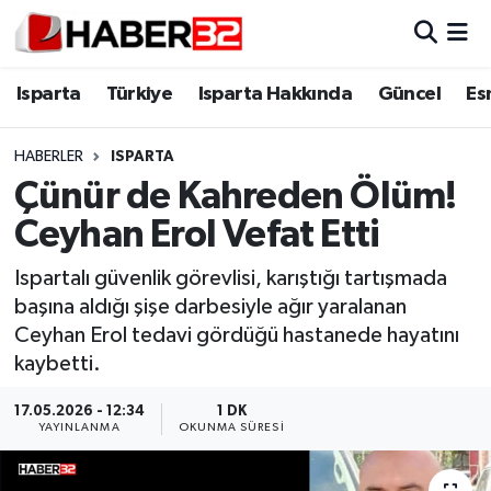
Isparta
Isparta Nöbetçi Eczaneler
Isparta
Türkiye
Isparta Hakkında
Güncel
Es
Isparta Hakkında
Isparta Hava Durumu
HABERLER
ISPARTA
Çünür de Kahreden Ölüm!
Esnaf Diyor ki;
Isparta Trafik Yoğunluk Haritası
Ceyhan Erol Vefat Etti
ASAYİŞ
Süper Lig Puan Durumu ve Fikstür
Ispartalı güvenlik görevlisi, karıştığı tartışmada
başına aldığı şişe darbesiyle ağır yaralanan
BİLİM VE TEKNOLOJİ
Tüm Manşetler
Ceyhan Erol tedavi gördüğü hastanede hayatını
kaybetti.
EĞİTİM
Son Dakika Haberleri
17.05.2026 - 12:34
1 DK
GENEL
Haber Arşivi
YAYINLANMA
OKUNMA SÜRESI
Güncel