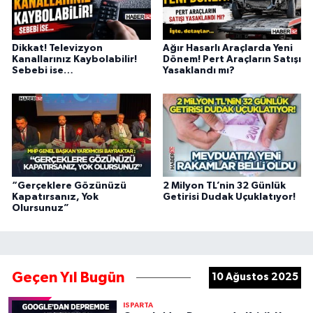
Dikkat! Televizyon
Ağır Hasarlı Araçlarda Yeni
Kanallarınız Kaybolabilir!
Dönem! Pert Araçların Satışı
Sebebi ise…
Yasaklandı mı?
“Gerçeklere Gözünüzü
2 Milyon TL’nin 32 Günlük
Kapatırsanız, Yok
Getirisi Dudak Uçuklatıyor!
Olursunuz”
Geçen Yıl Bugün
10 Ağustos 2025
ISPARTA