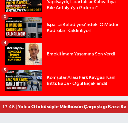
Yapılsaydı, Ispartalılar Kahvaltıya
Bile Antalya’ya Giderdi”
3
Isparta Belediyesi'ndeki O Müdür
Kadroları Kaldırılıyor!
4
Emekli İmam Yaşamına Son Verdi
5
Isparta’da Silah Operasyonu: 165 Tabanca Ele Ge
19:36 |
Komşular Arası Park Kavgası Kanlı
Bitti: Baba - Oğul Bıçaklandı!
Anız Yangını Kazaya Neden Oldu: 13 Araç Birbirin
17:18 |
Alevlere Teslim Olan Gecekondu Kullanılamaz H
17:08 |
Alevlere teslim olan gecekondu kullanılamaz hal
13:48 |
Yolcu Otobüsüyle Minibüsün Çarpıştığı Kaza K
13:46 |