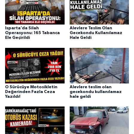
Isparta’da Silah
Alevlere Teslim Olan
Operasyonu: 165 Tabanca
Gecekondu Kullanılamaz
Ele Geçirildi
Hale Geldi
O Sürücüye Motosikletin
Alevlere teslim olan
Değerinden Fazla Ceza
gecekondu kullanılamaz
Yazıldı!
hale geldi