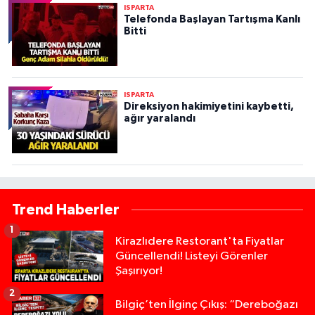
ISPARTA
Telefonda Başlayan Tartışma Kanlı
Bitti
ISPARTA
Direksiyon hakimiyetini kaybetti,
ağır yaralandı
Trend Haberler
1
Kirazlıdere Restorant'ta Fiyatlar
Güncellendi! Listeyi Görenler
Şaşırıyor!
2
Bilgiç’ten İlginç Çıkış: “Dereboğazı