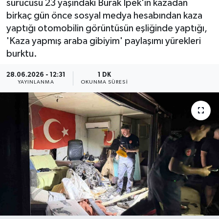
sürücüsü 23 yaşındaki Burak İpek'in kazadan
birkaç gün önce sosyal medya hesabından kaza
HABERDE İNSAN
yaptığı otomobilin görüntüsün eşliğinde yaptığı,
'Kaza yapmış araba gibiyim' paylaşımı yürekleri
İlginç
burktu.
KÜLTÜR SANAT
28.06.2026 - 12:31
1 DK
YAYINLANMA
OKUNMA SÜRESI
MAGAZİN
Oyun
POLİTİKA
RESMİ İLANLAR
SAĞLIK
Spor