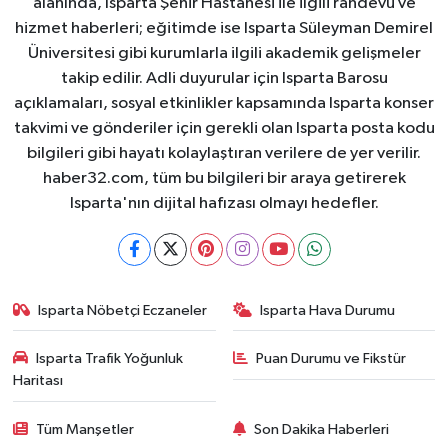
alanında, Isparta Şehir Hastanesi ile ilgili randevu ve
hizmet haberleri; eğitimde ise Isparta Süleyman Demirel
Üniversitesi gibi kurumlarla ilgili akademik gelişmeler
takip edilir. Adli duyurular için Isparta Barosu
açıklamaları, sosyal etkinlikler kapsamında Isparta konser
takvimi ve gönderiler için gerekli olan Isparta posta kodu
bilgileri gibi hayatı kolaylaştıran verilere de yer verilir.
haber32.com, tüm bu bilgileri bir araya getirerek
Isparta'nın dijital hafızası olmayı hedefler.
Isparta Nöbetçi Eczaneler
Isparta Hava Durumu
Isparta Trafik Yoğunluk
Puan Durumu ve Fikstür
Haritası
Tüm Manşetler
Son Dakika Haberleri