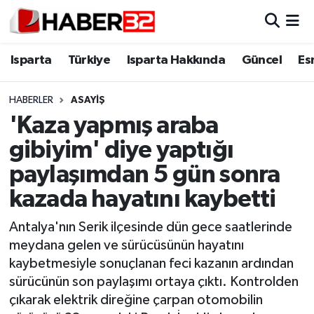
Isparta
Isparta Nöbetçi Eczaneler
Isparta
Türkiye
Isparta Hakkında
Güncel
Es
Isparta Hakkında
Isparta Hava Durumu
HABERLER
ASAYİŞ
'Kaza yapmış araba
Esnaf Diyor ki;
Isparta Trafik Yoğunluk Haritası
gibiyim' diye yaptığı
ASAYİŞ
Süper Lig Puan Durumu ve Fikstür
paylaşımdan 5 gün sonra
kazada hayatını kaybetti
BİLİM VE TEKNOLOJİ
Tüm Manşetler
Antalya'nın Serik ilçesinde dün gece saatlerinde
EĞİTİM
Son Dakika Haberleri
meydana gelen ve sürücüsünün hayatını
kaybetmesiyle sonuçlanan feci kazanın ardından
GENEL
Haber Arşivi
sürücünün son paylaşımı ortaya çıktı. Kontrolden
çıkarak elektrik direğine çarpan otomobilin
Güncel