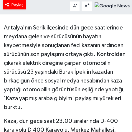
Paylaş
-
+
A
A
Tarihi Yapılarımız
Antalya'nın Serik ilçesinde dün gece saatlerinde
Teknoloji
meydana gelen ve sürücüsünün hayatını
Türkiye
kaybetmesiyle sonuçlanan feci kazanın ardından
sürücünün son paylaşımı ortaya çıktı. Kontrolden
Yerel
çıkarak elektrik direğine çarpan otomobilin
sürücüsü 23 yaşındaki Burak İpek'in kazadan
İletişim
birkaç gün önce sosyal medya hesabından kaza
Künye
yaptığı otomobilin görüntüsün eşliğinde yaptığı,
'Kaza yapmış araba gibiyim' paylaşımı yürekleri
burktu.
Kaza, dün gece saat 23.00 sıralarında D-400
kara yolu D 400 Karayolu, Merkez Mahallesi,