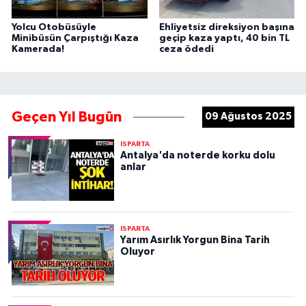
Yolcu Otobüsüyle
Ehliyetsiz direksiyon başına
Minibüsün Çarpıştığı Kaza
geçip kaza yaptı, 40 bin TL
Kamerada!
ceza ödedi
Geçen Yıl Bugün
09 Ağustos 2025
ISPARTA
Antalya'da noterde korku dolu
anlar
ISPARTA
Yarım Asırlık Yorgun Bina Tarih
Oluyor