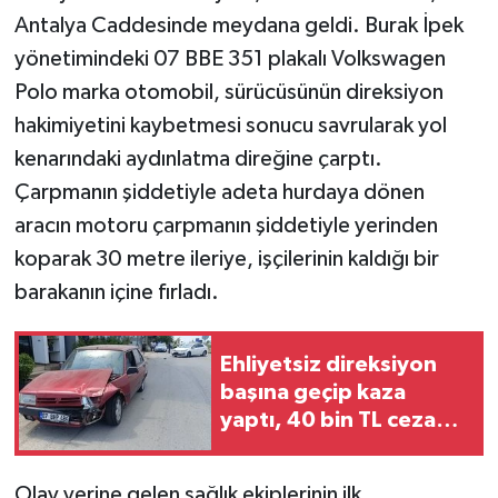
Antalya Caddesinde meydana geldi. Burak İpek
yönetimindeki 07 BBE 351 plakalı Volkswagen
Polo marka otomobil, sürücüsünün direksiyon
hakimiyetini kaybetmesi sonucu savrularak yol
kenarındaki aydınlatma direğine çarptı.
Çarpmanın şiddetiyle adeta hurdaya dönen
aracın motoru çarpmanın şiddetiyle yerinden
koparak 30 metre ileriye, işçilerinin kaldığı bir
barakanın içine fırladı.
Ehliyetsiz direksiyon
başına geçip kaza
yaptı, 40 bin TL ceza
ödedi
Olay yerine gelen sağlık ekiplerinin ilk