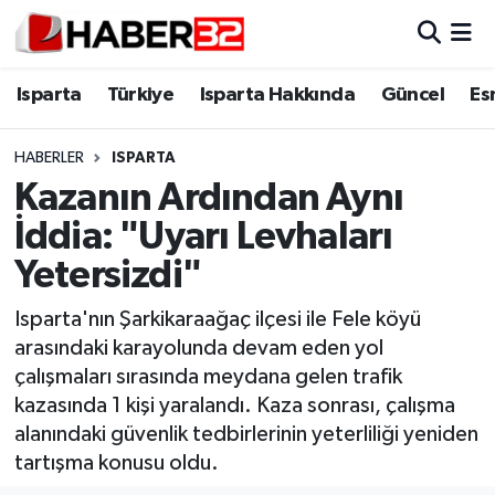
Isparta
Isparta Nöbetçi Eczaneler
Isparta
Türkiye
Isparta Hakkında
Güncel
Es
Isparta Hakkında
Isparta Hava Durumu
HABERLER
ISPARTA
Kazanın Ardından Aynı
Esnaf Diyor ki;
Isparta Trafik Yoğunluk Haritası
İddia: "Uyarı Levhaları
ASAYİŞ
Süper Lig Puan Durumu ve Fikstür
Yetersizdi"
BİLİM VE TEKNOLOJİ
Tüm Manşetler
Isparta'nın Şarkikaraağaç ilçesi ile Fele köyü
arasındaki karayolunda devam eden yol
EĞİTİM
Son Dakika Haberleri
çalışmaları sırasında meydana gelen trafik
kazasında 1 kişi yaralandı. Kaza sonrası, çalışma
GENEL
Haber Arşivi
alanındaki güvenlik tedbirlerinin yeterliliği yeniden
tartışma konusu oldu.
Güncel