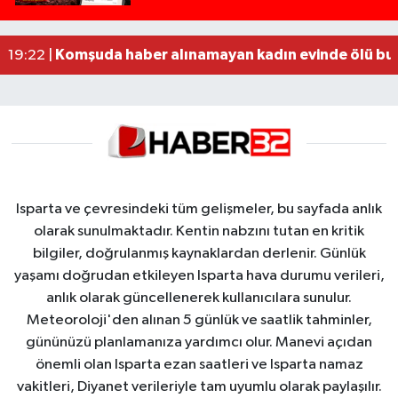
MOTOSİKLETLE ÇARPIŞAN OTOMOBİL GÜL HEYKE
02:26 |
Alzheimer Hastası Adamdan Saatlerdir Haber A
20:12 |
Komşuda haber alınamayan kadın evinde ölü bu
19:22 |
Isparta ve çevresindeki tüm gelişmeler, bu sayfada anlık
olarak sunulmaktadır. Kentin nabzını tutan en kritik
bilgiler, doğrulanmış kaynaklardan derlenir. Günlük
yaşamı doğrudan etkileyen Isparta hava durumu verileri,
anlık olarak güncellenerek kullanıcılara sunulur.
Meteoroloji'den alınan 5 günlük ve saatlik tahminler,
gününüzü planlamanıza yardımcı olur. Manevi açıdan
önemli olan Isparta ezan saatleri ve Isparta namaz
vakitleri, Diyanet verileriyle tam uyumlu olarak paylaşılır.