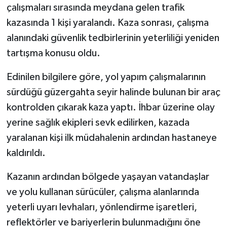
çalışmaları sırasında meydana gelen trafik
kazasında 1 kişi yaralandı. Kaza sonrası, çalışma
Tarihi Yapılarımız
alanındaki güvenlik tedbirlerinin yeterliliği yeniden
Teknoloji
tartışma konusu oldu.
Türkiye
Edinilen bilgilere göre, yol yapım çalışmalarının
sürdüğü güzergahta seyir halinde bulunan bir araç
Yerel
kontrolden çıkarak kaza yaptı. İhbar üzerine olay
yerine sağlık ekipleri sevk edilirken, kazada
İletişim
yaralanan kişi ilk müdahalenin ardından hastaneye
kaldırıldı.
Künye
Kazanın ardından bölgede yaşayan vatandaşlar
ve yolu kullanan sürücüler, çalışma alanlarında
yeterli uyarı levhaları, yönlendirme işaretleri,
reflektörler ve bariyerlerin bulunmadığını öne