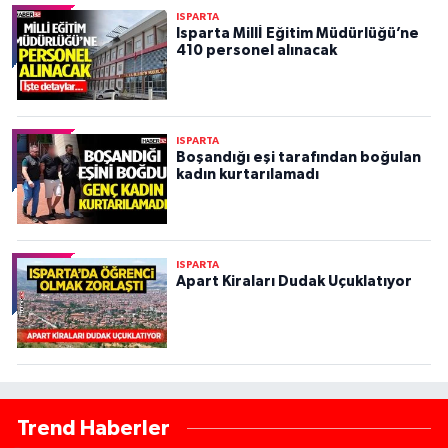
ISPARTA
Isparta Millİ Eğitim Müdürlüğü’ne
410 personel alınacak
ISPARTA
Boşandığı eşi tarafından boğulan
kadın kurtarılamadı
ISPARTA
Apart Kiraları Dudak Uçuklatıyor
Trend Haberler