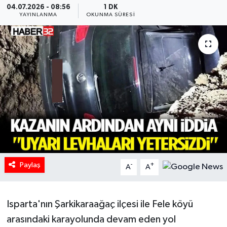
04.07.2026 - 08:56
1 DK
YAYINLANMA
OKUNMA SÜRESI
HABERDE İNSAN
İlginç
KÜLTÜR SANAT
MAGAZİN
Oyun
POLİTİKA
Paylaş
-
+
A
A
RESMİ İLANLAR
SAĞLIK
Isparta'nın Şarkikaraağaç ilçesi ile Fele köyü
arasındaki karayolunda devam eden yol
Spor