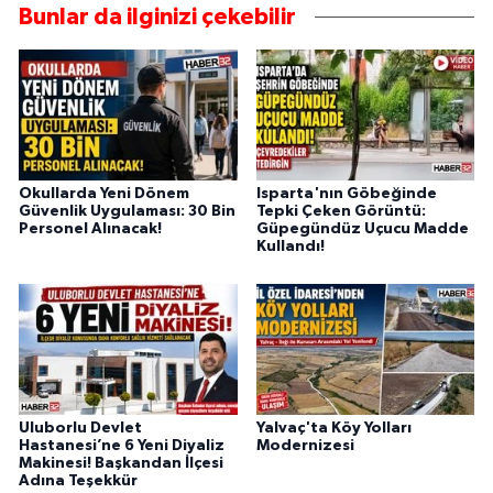
Bunlar da ilginizi çekebilir
Okullarda Yeni Dönem
Isparta'nın Göbeğinde
Güvenlik Uygulaması: 30 Bin
Tepki Çeken Görüntü:
Personel Alınacak!
Güpegündüz Uçucu Madde
Kullandı!
Uluborlu Devlet
Yalvaç'ta Köy Yolları
Hastanesi’ne 6 Yeni Diyaliz
Modernizesi
Makinesi! Başkandan İlçesi
Adına Teşekkür