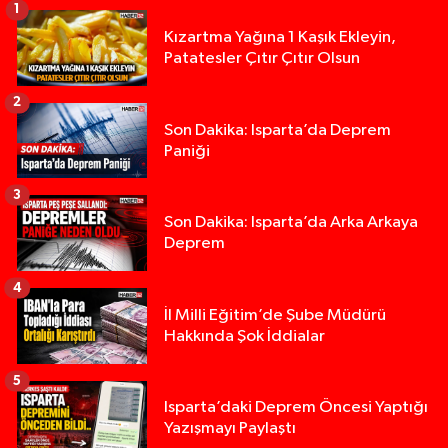
1
Kızartma Yağına 1 Kaşık Ekleyin,
Patatesler Çıtır Çıtır Olsun
2
Son Dakika: Isparta’da Deprem
Paniği
3
Son Dakika: Isparta’da Arka Arkaya
Deprem
4
İl Milli Eğitim’de Şube Müdürü
Hakkında Şok İddialar
5
Yığılca'da kardeşler arasındaki silahlı kavgada 
13:00 |
Isparta’daki Deprem Öncesi Yaptığı
Yazışmayı Paylaştı
Tur teknesi çalışanlarının birbirine girdiği kavga
12:48 |