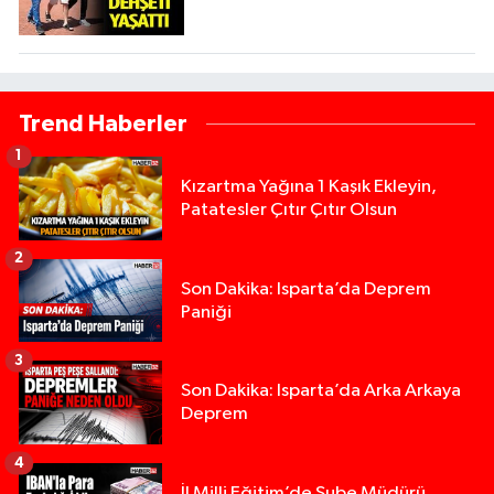
Trend Haberler
1
Kızartma Yağına 1 Kaşık Ekleyin,
Patatesler Çıtır Çıtır Olsun
2
Son Dakika: Isparta’da Deprem
Paniği
3
Son Dakika: Isparta’da Arka Arkaya
Deprem
4
İl Milli Eğitim’de Şube Müdürü