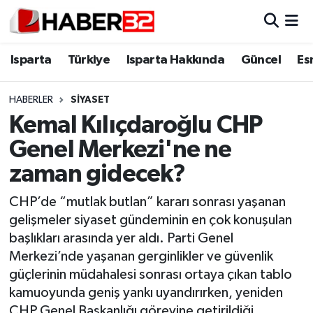
Isparta
Isparta Nöbetçi Eczaneler
Isparta
Türkiye
Isparta Hakkında
Güncel
Es
Isparta Hakkında
Isparta Hava Durumu
HABERLER
SIYASET
Kemal Kılıçdaroğlu CHP
Esnaf Diyor ki;
Isparta Trafik Yoğunluk Haritası
Genel Merkezi'ne ne
ASAYİŞ
Süper Lig Puan Durumu ve Fikstür
zaman gidecek?
BİLİM VE TEKNOLOJİ
Tüm Manşetler
CHP’de “mutlak butlan” kararı sonrası yaşanan
gelişmeler siyaset gündeminin en çok konuşulan
EĞİTİM
Son Dakika Haberleri
başlıkları arasında yer aldı. Parti Genel
Merkezi’nde yaşanan gerginlikler ve güvenlik
GENEL
Haber Arşivi
güçlerinin müdahalesi sonrası ortaya çıkan tablo
kamuoyunda geniş yankı uyandırırken, yeniden
Güncel
CHP Genel Başkanlığı görevine getirildiği