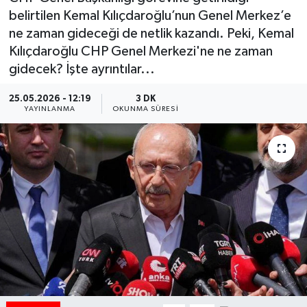
belirtilen Kemal Kılıçdaroğlu’nun Genel Merkez’e
HABERDE İNSAN
ne zaman gideceği de netlik kazandı. Peki, Kemal
Kılıçdaroğlu CHP Genel Merkezi'ne ne zaman
İlginç
gidecek? İşte ayrıntılar...
KÜLTÜR SANAT
25.05.2026 - 12:19
3 DK
YAYINLANMA
OKUNMA SÜRESI
MAGAZİN
Oyun
POLİTİKA
RESMİ İLANLAR
SAĞLIK
Spor