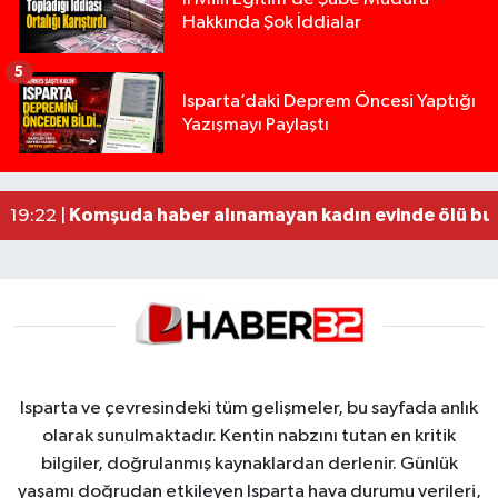
Hakkında Şok İddialar
5
Yığılca'da kardeşler arasındaki silahlı kavgada 
13:00 |
Isparta’daki Deprem Öncesi Yaptığı
Yazışmayı Paylaştı
Tur teknesi çalışanlarının birbirine girdiği kavga
12:48 |
MOTOSİKLETLE ÇARPIŞAN OTOMOBİL GÜL HEYKE
02:26 |
Alzheimer Hastası Adamdan Saatlerdir Haber A
20:12 |
Komşuda haber alınamayan kadın evinde ölü bu
19:22 |
Isparta ve çevresindeki tüm gelişmeler, bu sayfada anlık
olarak sunulmaktadır. Kentin nabzını tutan en kritik
bilgiler, doğrulanmış kaynaklardan derlenir. Günlük
yaşamı doğrudan etkileyen Isparta hava durumu verileri,