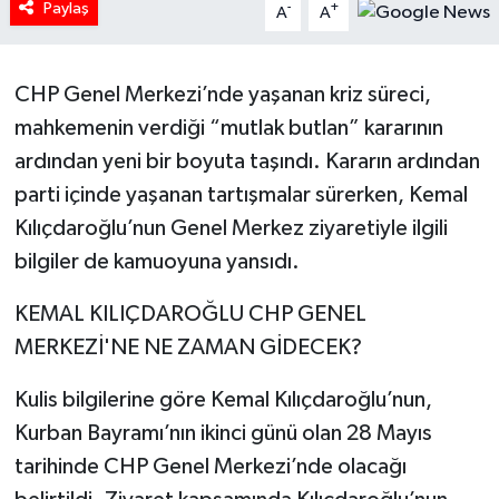
Paylaş
-
+
A
A
Tarihi Yapılarımız
CHP Genel Merkezi’nde yaşanan kriz süreci,
Teknoloji
mahkemenin verdiği “mutlak butlan” kararının
ardından yeni bir boyuta taşındı. Kararın ardından
Türkiye
parti içinde yaşanan tartışmalar sürerken, Kemal
Yerel
Kılıçdaroğlu’nun Genel Merkez ziyaretiyle ilgili
bilgiler de kamuoyuna yansıdı.
İletişim
KEMAL KILIÇDAROĞLU CHP GENEL
Künye
MERKEZİ'NE NE ZAMAN GİDECEK?
Kulis bilgilerine göre Kemal Kılıçdaroğlu’nun,
Kurban Bayramı’nın ikinci günü olan 28 Mayıs
tarihinde CHP Genel Merkezi’nde olacağı