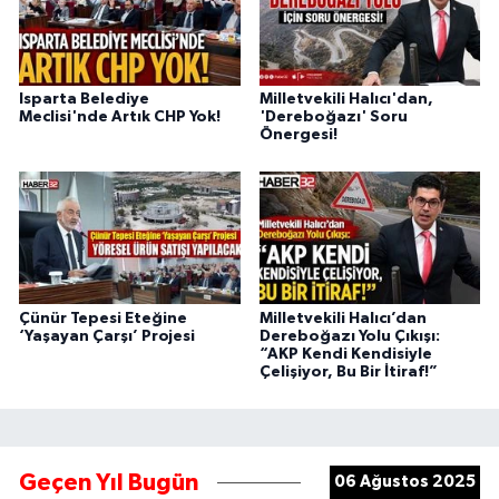
Isparta Belediye
Milletvekili Halıcı'dan,
Meclisi'nde Artık CHP Yok!
'Dereboğazı' Soru
Önergesi!
Çünür Tepesi Eteğine
Milletvekili Halıcı’dan
‘Yaşayan Çarşı’ Projesi
Dereboğazı Yolu Çıkışı:
“AKP Kendi Kendisiyle
Çelişiyor, Bu Bir İtiraf!”
Geçen Yıl Bugün
06 Ağustos 2025