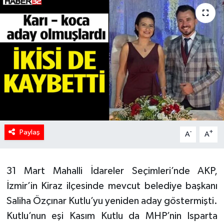
HABERDE İNSAN
İlginç
KÜLTÜR SANAT
MAGAZİN
Oyun
Paylaş
-
+
A
A
POLİTİKA
31 Mart Mahalli İdareler Seçimleri’nde AKP,
RESMİ İLANLAR
İzmir’in Kiraz ilçesinde mevcut belediye başkanı
SAĞLIK
Saliha Özçınar Kutlu’yu yeniden aday göstermişti.
Kutlu’nun eşi Kasım Kutlu da MHP’nin Isparta
Spor