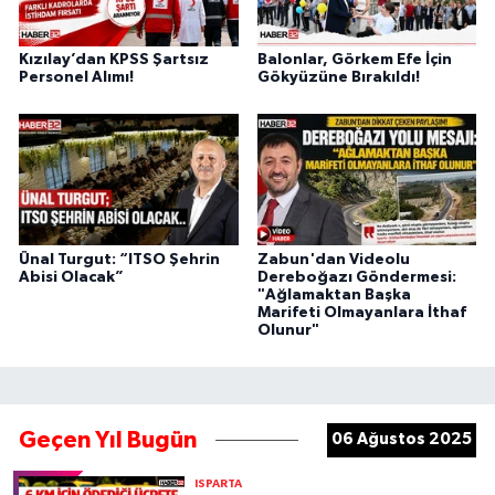
Kızılay’dan KPSS Şartsız
Balonlar, Görkem Efe İçin
Personel Alımı!
Gökyüzüne Bırakıldı!
Ünal Turgut: “ITSO Şehrin
Zabun'dan Videolu
Abisi Olacak”
Dereboğazı Göndermesi:
"Ağlamaktan Başka
Marifeti Olmayanlara İthaf
Olunur"
Geçen Yıl Bugün
06 Ağustos 2025
ISPARTA