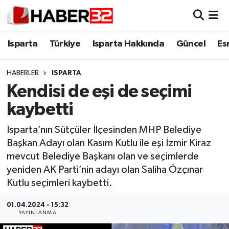
Isparta
Isparta Nöbetçi Eczaneler
Isparta
Türkiye
Isparta Hakkında
Güncel
Es
Isparta Hakkında
Isparta Hava Durumu
HABERLER
ISPARTA
Kendisi de eşi de seçimi
Esnaf Diyor ki;
Isparta Trafik Yoğunluk Haritası
kaybetti
ASAYİŞ
Süper Lig Puan Durumu ve Fikstür
Isparta’nın Sütçüler İlçesinden MHP Belediye
Başkan Adayı olan Kasım Kutlu ile eşi İzmir Kiraz
BİLİM VE TEKNOLOJİ
Tüm Manşetler
mevcut Belediye Başkanı olan ve seçimlerde
yeniden AK Parti’nin adayı olan Saliha Özçınar
EĞİTİM
Son Dakika Haberleri
Kutlu seçimleri kaybetti.
GENEL
Haber Arşivi
01.04.2024 - 15:32
YAYINLANMA
Güncel