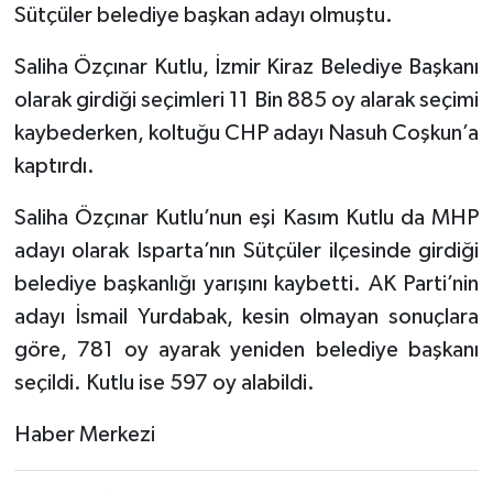
Sütçüler belediye başkan adayı olmuştu.
Tarihi Yapılarımız
Saliha Özçınar Kutlu, İzmir Kiraz Belediye Başkanı
olarak girdiği seçimleri 11 Bin 885 oy alarak seçimi
Teknoloji
kaybederken, koltuğu CHP adayı Nasuh Coşkun’a
Türkiye
kaptırdı.
Saliha Özçınar Kutlu’nun eşi Kasım Kutlu da MHP
Yerel
adayı olarak Isparta’nın Sütçüler ilçesinde girdiği
İletişim
belediye başkanlığı yarışını kaybetti. AK Parti’nin
adayı İsmail Yurdabak, kesin olmayan sonuçlara
Künye
göre, 781 oy ayarak yeniden belediye başkanı
seçildi. Kutlu ise 597 oy alabildi.
Haber Merkezi