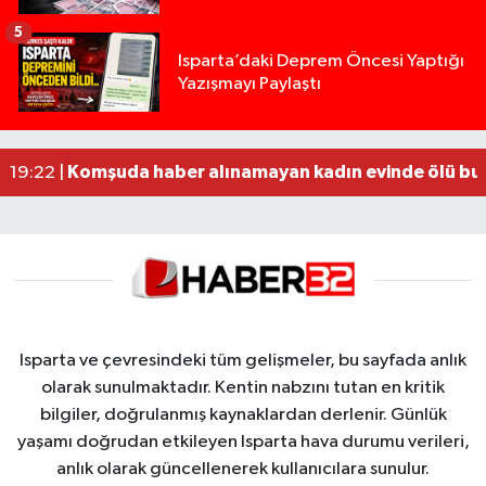
5
Yığılca'da kardeşler arasındaki silahlı kavgada 
13:00 |
Isparta’daki Deprem Öncesi Yaptığı
Yazışmayı Paylaştı
Tur teknesi çalışanlarının birbirine girdiği kavga
12:48 |
MOTOSİKLETLE ÇARPIŞAN OTOMOBİL GÜL HEYKE
02:26 |
Alzheimer Hastası Adamdan Saatlerdir Haber A
20:12 |
Komşuda haber alınamayan kadın evinde ölü bu
19:22 |
Isparta ve çevresindeki tüm gelişmeler, bu sayfada anlık
olarak sunulmaktadır. Kentin nabzını tutan en kritik
bilgiler, doğrulanmış kaynaklardan derlenir. Günlük
yaşamı doğrudan etkileyen Isparta hava durumu verileri,
anlık olarak güncellenerek kullanıcılara sunulur.