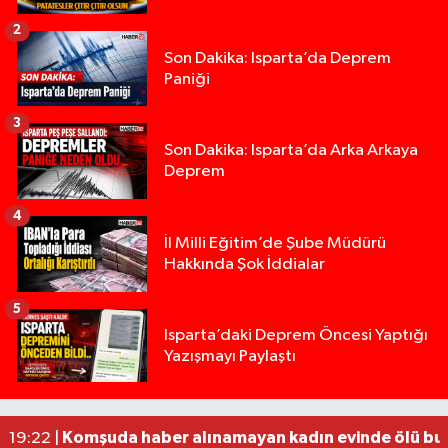
2
Son Dakika: Isparta’da Deprem
Paniği
3
Son Dakika: Isparta’da Arka Arkaya
Deprem
4
İl Milli Eğitim’de Şube Müdürü
Hakkında Şok İddialar
5
Yığılca'da kardeşler arasındaki silahlı kavgada 
13:00 |
Isparta’daki Deprem Öncesi Yaptığı
Yazışmayı Paylaştı
Tur teknesi çalışanlarının birbirine girdiği kavga
12:48 |
MOTOSİKLETLE ÇARPIŞAN OTOMOBİL GÜL HEYKE
02:26 |
Alzheimer Hastası Adamdan Saatlerdir Haber A
20:12 |
Komşuda haber alınamayan kadın evinde ölü bu
19:22 |