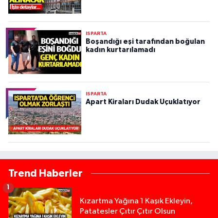
ISPARTA
Boşandığı eşi tarafından boğulan
kadın kurtarılamadı
ISPARTA
Apart Kiraları Dudak Uçuklatıyor
Trend Haberler
1
Kızartma Yağına 1 Kaşık Ekleyin,
Patatesler Çıtır Çıtır Olsun