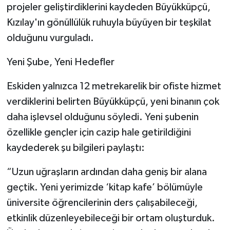
projeler geliştirdiklerini kaydeden Büyükküpçü,
Kızılay'ın gönüllülük ruhuyla büyüyen bir teşkilat
Tarihi Yapılarımız
olduğunu vurguladı.
Teknoloji
Yeni Şube, Yeni Hedefler
Türkiye
Eskiden yalnızca 12 metrekarelik bir ofiste hizmet
verdiklerini belirten Büyükküpçü, yeni binanın çok
Yerel
daha işlevsel olduğunu söyledi. Yeni şubenin
İletişim
özellikle gençler için cazip hale getirildiğini
kaydederek şu bilgileri paylaştı:
Künye
“Uzun uğraşların ardından daha geniş bir alana
geçtik. Yeni yerimizde ‘kitap kafe’ bölümüyle
üniversite öğrencilerinin ders çalışabileceği,
etkinlik düzenleyebileceği bir ortam oluşturduk.