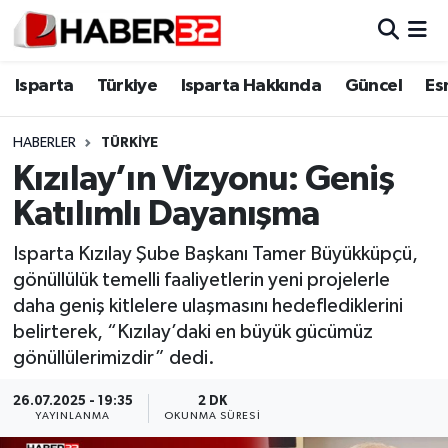
Isparta
Isparta Nöbetçi Eczaneler
Isparta
Türkiye
Isparta Hakkında
Güncel
Es
Isparta Hakkında
Isparta Hava Durumu
HABERLER
TÜRKİYE
Kızılay’ın Vizyonu: Geniş
Esnaf Diyor ki;
Isparta Trafik Yoğunluk Haritası
Katılımlı Dayanışma
ASAYİŞ
Süper Lig Puan Durumu ve Fikstür
Isparta Kızılay Şube Başkanı Tamer Büyükküpçü,
gönüllülük temelli faaliyetlerin yeni projelerle
BİLİM VE TEKNOLOJİ
Tüm Manşetler
daha geniş kitlelere ulaşmasını hedeflediklerini
belirterek, “Kızılay’daki en büyük gücümüz
EĞİTİM
Son Dakika Haberleri
gönüllülerimizdir” dedi.
GENEL
Haber Arşivi
26.07.2025 - 19:35
2 DK
YAYINLANMA
OKUNMA SÜRESI
Güncel