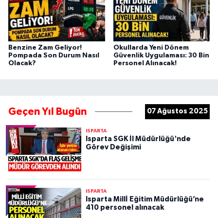
Benzine Zam Geliyor!
Okullarda Yeni Dönem
Pompada Son Durum Nasıl
Güvenlik Uygulaması: 30 Bin
Olacak?
Personel Alınacak!
Geçen Yıl Bugün
07 Ağustos 2025
ISPARTA
Isparta SGK İl Müdürlüğü'nde
Görev Değişimi
ISPARTA
Isparta Millİ Eğitim Müdürlüğü’ne
410 personel alınacak