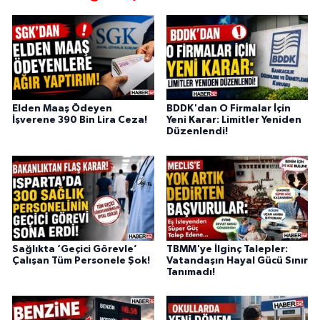
Elden Maaş Ödeyen
BDDK'dan O Firmalar İçin
İşverene 390 Bin Lira Ceza!
Yeni Karar: Limitler Yeniden
Düzenlendi!
Sağlıkta ‘Geçici Görevle’
TBMM'ye İlginç Talepler:
Çalışan Tüm Personele Şok!
Vatandaşın Hayal Gücü Sınır
Tanımadı!