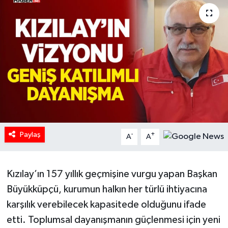
HABERDE İNSAN
İlginç
KÜLTÜR SANAT
MAGAZİN
Oyun
Paylaş
-
+
A
A
POLİTİKA
Kızılay’ın 157 yıllık geçmişine vurgu yapan Başkan
RESMİ İLANLAR
Büyükküpçü, kurumun halkın her türlü ihtiyacına
SAĞLIK
karşılık verebilecek kapasitede olduğunu ifade
etti. Toplumsal dayanışmanın güçlenmesi için yeni
Spor