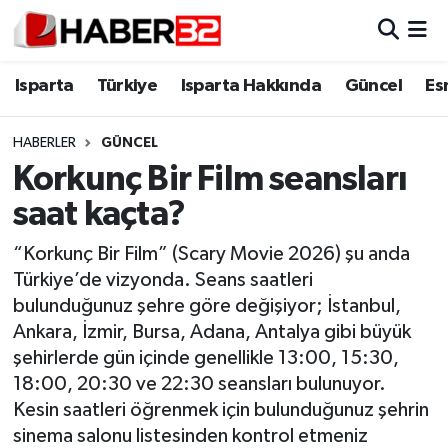
Isparta
Isparta Nöbetçi Eczaneler
Isparta
Türkiye
Isparta Hakkında
Güncel
Es
Isparta Hakkında
Isparta Hava Durumu
HABERLER
GÜNCEL
Korkunç Bir Film seansları
Esnaf Diyor ki;
Isparta Trafik Yoğunluk Haritası
saat kaçta?
ASAYİŞ
Süper Lig Puan Durumu ve Fikstür
“Korkunç Bir Film” (Scary Movie 2026) şu anda
Türkiye’de vizyonda. Seans saatleri
BİLİM VE TEKNOLOJİ
Tüm Manşetler
bulunduğunuz şehre göre değişiyor; İstanbul,
Ankara, İzmir, Bursa, Adana, Antalya gibi büyük
EĞİTİM
Son Dakika Haberleri
şehirlerde gün içinde genellikle 13:00, 15:30,
GENEL
Haber Arşivi
18:00, 20:30 ve 22:30 seansları bulunuyor.
Kesin saatleri öğrenmek için bulunduğunuz şehrin
Güncel
sinema salonu listesinden kontrol etmeniz