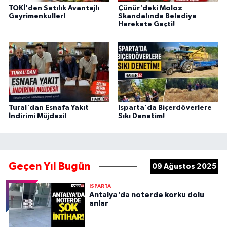
TOKİ'den Satılık Avantajlı
Çünür'deki Moloz
Gayrimenkuller!
Skandalında Belediye
Harekete Geçti!
Tural'dan Esnafa Yakıt
Isparta'da Biçerdöverlere
İndirimi Müjdesi!
Sıkı Denetim!
Geçen Yıl Bugün
09 Ağustos 2025
ISPARTA
Antalya'da noterde korku dolu
anlar