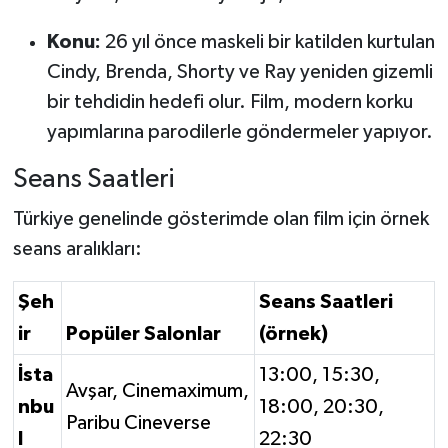
Konu:
26 yıl önce maskeli bir katilden kurtulan
Cindy, Brenda, Shorty ve Ray yeniden gizemli
bir tehdidin hedefi olur. Film, modern korku
yapımlarına parodilerle göndermeler yapıyor.
Seans Saatleri
Türkiye genelinde gösterimde olan film için örnek
seans aralıkları:
Şeh
Seans Saatleri
ir
Popüler Salonlar
(örnek)
İsta
13:00, 15:30,
Avşar, Cinemaximum,
nbu
18:00, 20:30,
Paribu Cineverse
l
22:30