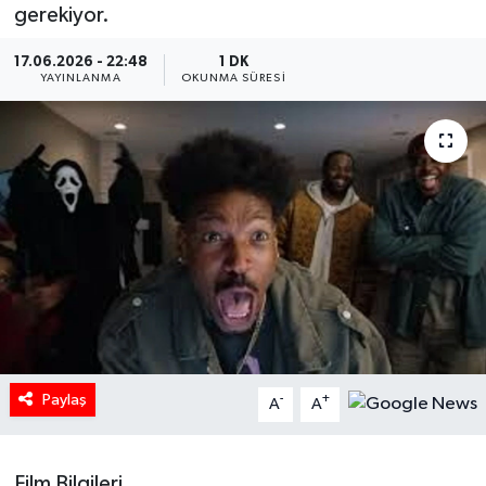
gerekiyor.
HABERDE İNSAN
17.06.2026 - 22:48
1 DK
YAYINLANMA
OKUNMA SÜRESI
İlginç
KÜLTÜR SANAT
MAGAZİN
Oyun
POLİTİKA
RESMİ İLANLAR
Paylaş
-
+
A
A
SAĞLIK
Spor
Film Bilgileri