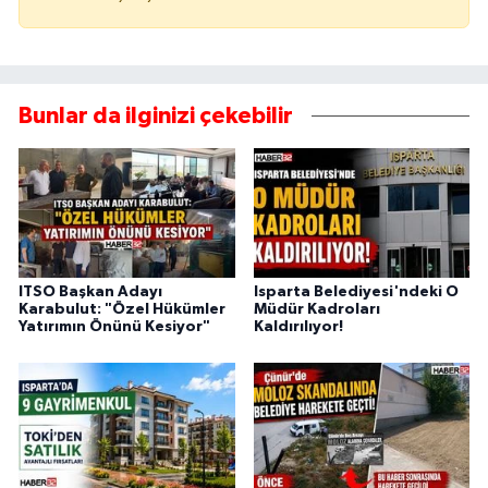
Bunlar da ilginizi çekebilir
ITSO Başkan Adayı
Isparta Belediyesi'ndeki O
Karabulut: "Özel Hükümler
Müdür Kadroları
Yatırımın Önünü Kesiyor"
Kaldırılıyor!