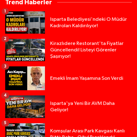
Trend Haberler
1
Isparta Belediyesi'ndeki O Müdür
Kadroları Kaldırılıyor!
2
Kirazlıdere Restorant'ta Fiyatlar
Güncellendi! Listeyi Görenler
Şaşırıyor!
3
Emekli İmam Yaşamına Son Verdi
4
Isparta'ya Yeni Bir AVM Daha
Geliyor!
5
Isparta’da Silah Operasyonu: 165 Tabanca Ele Ge
19:36 |
Komşular Arası Park Kavgası Kanlı