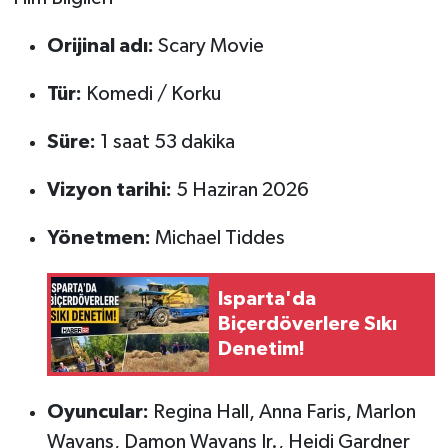
Orijinal adı:
Scary Movie
Tarihi Yapılarımız
Tür:
Komedi / Korku
Teknoloji
Süre:
1 saat 53 dakika
Türkiye
Vizyon tarihi:
5 Haziran 2026
Yerel
Yönetmen:
Michael Tiddes
İletişim
Isparta'da
Künye
Biçerdöverlere Sıkı
Denetim!
Oyuncular:
Regina Hall, Anna Faris, Marlon
Wayans, Damon Wayans Jr., Heidi Gardner