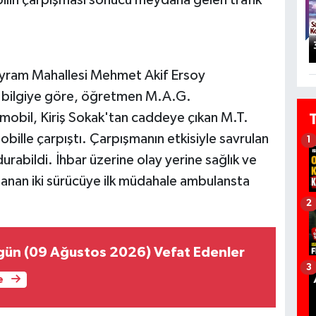
ayram Mahallesi Mehmet Akif Ersoy
 bilgiye göre, öğretmen M.A.G.
mobil, Kiriş Sokak'tan caddeye çıkan M.T.
bille çarpıştı. Çarpışmanın etkisiyle savrulan
1
urabildi. İhbar üzerine olay yerine sağlık ve
alanan iki sürücüye ilk müdahale ambulansta
2
gün (09 Ağustos 2026) Vefat Edenler
3
e