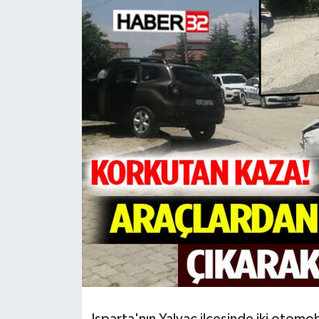
HABERDE İNSAN
İlginç
KÜLTÜR SANAT
MAGAZİN
Oyun
POLİTİKA
RESMİ İLANLAR
SAĞLIK
Spor
Isparta'nın Yalvaç ilçesinde iki otomo