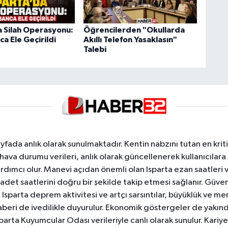
a Silah Operasyonu:
Öğrencilerden "Okullarda
a Ele Geçirildi
Akıllı Telefon Yasaklasın"
Talebi
yfada anlık olarak sunulmaktadır. Kentin nabzını tutan en kriti
va durumu verileri, anlık olarak güncellenerek kullanıcılara
dımcı olur. Manevi açıdan önemli olan Isparta ezan saatleri ve
badet saatlerini doğru bir şekilde takip etmesi sağlanır. Güven
sparta deprem aktivitesi ve artçı sarsıntılar, büyüklük ve merk
aberi de ivedilikle duyurulur. Ekonomik göstergeler de yakınd
 Isparta Kuyumcular Odası verileriyle canlı olarak sunulur. Kariy