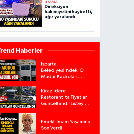
ISPARTA
Direksiyon
hakimiyetini kaybetti,
ağır yaralandı
Trend Haberler
Isparta
Belediyesi'ndeki O
Müdür Kadroları
Kaldırılıyor!
Kirazlıdere
Restorant'ta Fiyatlar
Güncellendi! Listeyi
Görenler Şaşırıyor!
Emekli İmam Yaşamına
Son Verdi