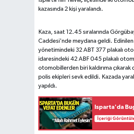
kazasında 2 kişi yaralandı.
Tarihi Yapılarımız
Teknoloji
Kaza, saat 12.45 sıralarında Görgüb
Caddesi'nde meydana geldi. Edinilen
Türkiye
yönetimindeki 32 ABT 377 plakalı oto
idaresindeki 42 ABF 045 plakalı otomo
Yerel
otomobillerden biri kaldırıma çıkarak d
İletişim
polis ekipleri sevk edildi. Kazada yar
yapıldı.
Künye
Isparta'da Bu
İçeriği Görüntül