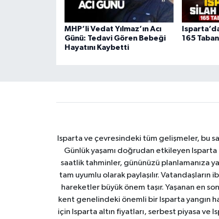
MHP’li Vedat Yılmaz’ın Acı
Isparta’d
Günü: Tedavi Gören Bebeği
165 Tabanc
Hayatını Kaybetti
Isparta ve çevresindeki tüm gelişmeler, bu sa
Günlük yaşamı doğrudan etkileyen Isparta ha
saatlik tahminler, gününüzü planlamanıza yar
tam uyumlu olarak paylaşılır. Vatandaşların i
hareketler büyük önem taşır. Yaşanan en son I
kent genelindeki önemli bir Isparta yangın h
için Isparta altın fiyatları, serbest piyasa ve