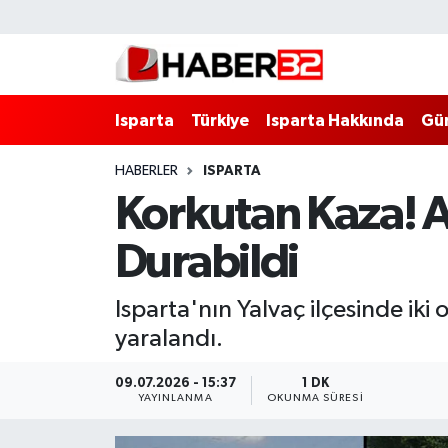
Isparta
Isparta Nöbetçi Eczaneler
Isparta
Türkiye
Isparta Hakkında
Gü
Isparta Hakkında
Isparta Hava Durumu
HABERLER
ISPARTA
Esnaf Diyor ki;
Isparta Trafik Yoğunluk Haritası
Korkutan Kaza! A
ASAYİŞ
Süper Lig Puan Durumu ve Fikstür
Durabildi
BİLİM VE TEKNOLOJİ
Tüm Manşetler
Isparta'nın Yalvaç ilçesinde ik
EĞİTİM
Son Dakika Haberleri
yaralandı.
GENEL
Haber Arşivi
09.07.2026 - 15:37
1 DK
YAYINLANMA
OKUNMA SÜRESI
Güncel