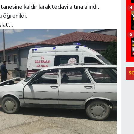
anesine kaldırılarak tedavi altına alındı.
4
u öğrenildi.
lattı.
5
S