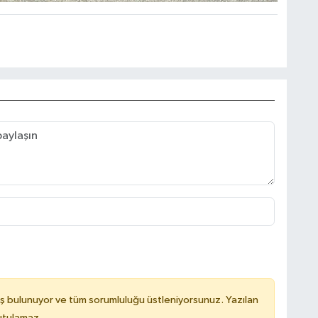
ş bulunuyor ve tüm sorumluluğu üstleniyorsunuz. Yazılan
utulamaz.