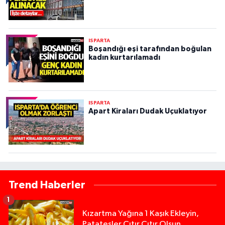
ISPARTA
Boşandığı eşi tarafından boğulan
kadın kurtarılamadı
ISPARTA
Apart Kiraları Dudak Uçuklatıyor
Trend Haberler
1
Kızartma Yağına 1 Kaşık Ekleyin,
Patatesler Çıtır Çıtır Olsun