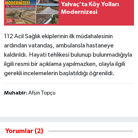
Yalvaç'ta Köy Yolları
Modernizesi
Tarihi Yapılarımız
Teknoloji
112 Acil Sağlık ekiplerinin ilk müdahalesinin
ardından vatandaş, ambulansla hastaneye
Türkiye
kaldırıldı. Hayati tehlikesi bulunup bulunmadığıyla
Yerel
ilgili resmi bir açıklama yapılmazken, olayla ilgili
gerekli incelemelerin başlatıldığı öğrenildi.
İletişim
Muhabir:
Afşın Topçu
Künye
Yorumlar (2)