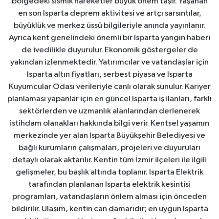
bölgedeki sismik hareketler büyük önem taşır. Yaşanan
en son Isparta deprem aktivitesi ve artçı sarsıntılar,
büyüklük ve merkez üssü bilgileriyle anında yayınlanır.
Ayrıca kent genelindeki önemli bir Isparta yangın haberi
de ivedilikle duyurulur. Ekonomik göstergeler de
yakından izlenmektedir. Yatırımcılar ve vatandaşlar için
Isparta altın fiyatları, serbest piyasa ve Isparta
Kuyumcular Odası verileriyle canlı olarak sunulur. Kariyer
planlaması yapanlar için en güncel Isparta iş ilanları, farklı
sektörlerden ve uzmanlık alanlarından derlenerek
istihdam olanakları hakkında bilgi verir. Kentsel yaşamın
merkezinde yer alan Isparta Büyükşehir Belediyesi ve
bağlı kurumların çalışmaları, projeleri ve duyuruları
detaylı olarak aktarılır. Kentin tüm İzmir ilçeleri ile ilgili
gelişmeler, bu başlık altında toplanır. Isparta Elektrik
tarafından planlanan Isparta elektrik kesintisi
programları, vatandaşların önlem alması için önceden
bildirilir. Ulaşım, kentin can damarıdır; en uygun Isparta