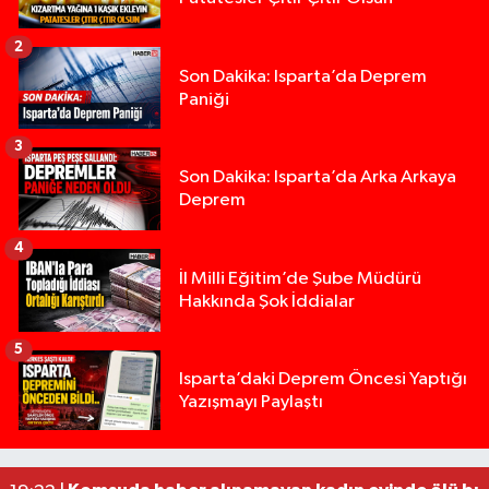
2
Son Dakika: Isparta’da Deprem
Paniği
3
Son Dakika: Isparta’da Arka Arkaya
Deprem
4
İl Milli Eğitim’de Şube Müdürü
Hakkında Şok İddialar
5
Yığılca'da kardeşler arasındaki silahlı kavgada 
13:00 |
Isparta’daki Deprem Öncesi Yaptığı
Yazışmayı Paylaştı
Tur teknesi çalışanlarının birbirine girdiği kavga
12:48 |
MOTOSİKLETLE ÇARPIŞAN OTOMOBİL GÜL HEYKE
02:26 |
Alzheimer Hastası Adamdan Saatlerdir Haber A
20:12 |