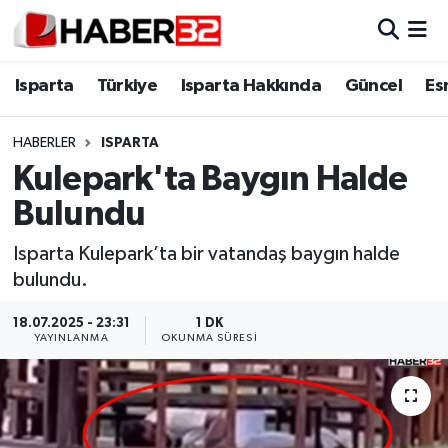
Isparta
Isparta Nöbetçi Eczaneler
Isparta
Türkiye
Isparta Hakkında
Güncel
Es
Isparta Hakkında
Isparta Hava Durumu
HABERLER
ISPARTA
Kulepark'ta Baygın Halde
Esnaf Diyor ki;
Isparta Trafik Yoğunluk Haritası
Bulundu
ASAYİŞ
Süper Lig Puan Durumu ve Fikstür
Isparta Kulepark’ta bir vatandaş baygın halde
bulundu.
BİLİM VE TEKNOLOJİ
Tüm Manşetler
18.07.2025 - 23:31
1 DK
EĞİTİM
Son Dakika Haberleri
YAYINLANMA
OKUNMA SÜRESI
GENEL
Haber Arşivi
Güncel