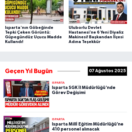
Isparta'nın Göbeğinde
Uluborlu Devlet
Tepki Çeken Görüntü:
Hastanesi’ne 6 Yeni Diyaliz
Güpegündüz Uçucu Madde
Makinesi! Başkandan İlçesi
Kullandı!
Adına Teşekkür
Geçen Yıl Bugün
07 Ağustos 2025
ISPARTA
Isparta SGK İl Müdürlüğü'nde
Görev Değişimi
ISPARTA
Isparta Millİ Eğitim Müdürlüğü’ne
410 personel alınacak