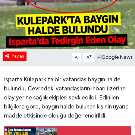
HABERDE İNSAN
İlginç
KÜLTÜR SANAT
Paylaş
MAGAZİN
-
+
A
A
Oyun
Isparta Kulepark’ta bir vatandaş baygın halde
POLİTİKA
bulundu. Çevredeki vatandaşların ihbarı üzerine
olay yerine sağlık ekipleri sevk edildi. Edinilen
RESMİ İLANLAR
bilgilere göre, baygın halde bulunan kişinin uyarıcı
madde etkisinde olduğu değerlendirildi.
SAĞLIK
Spor