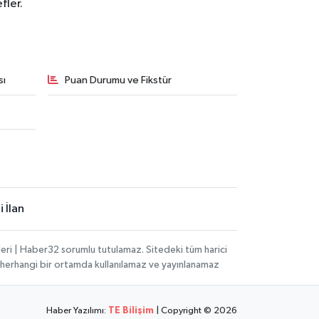
fler.
sı
Puan Durumu ve Fikstür
 İlan
eri | Haber32 sorumlu tutulamaz. Sitedeki tüm harici
hi, herhangi bir ortamda kullanılamaz ve yayınlanamaz
Haber Yazılımı:
TE Bilişim
| Copyright © 2026