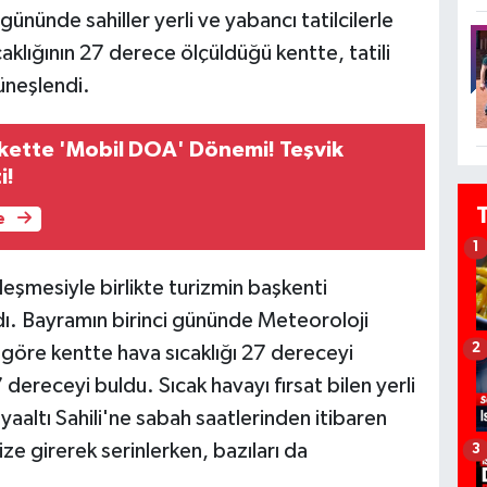
ününde sahiller yerli ve yabancı tatilcilerle
aklığının 27 derece ölçüldüğü kentte, tatili
güneşlendi.
kette 'Mobil DOA' Dönemi! Teşvik
i!
e
1
leşmesiyle birlikte turizmin başkenti
dı. Bayramın birinci gününde Meteoroloji
2
göre kentte hava sıcaklığı 27 dereceyi
 dereceyi buldu. Sıcak havayı fırsat bilen yerli
yaaltı Sahili'ne sabah saatlerinden itibaren
nize girerek serinlerken, bazıları da
3