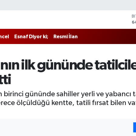
B
6
D
4
ncel
Esnaf Diyor ki;
Resmi İlan
E
5
S
6
ın ilk gününde tatilcil
G
6
tti
B
1
irinci gününde sahiller yerli ve yabancı tat
rece ölçüldüğü kentte, tatili fırsat bilen v