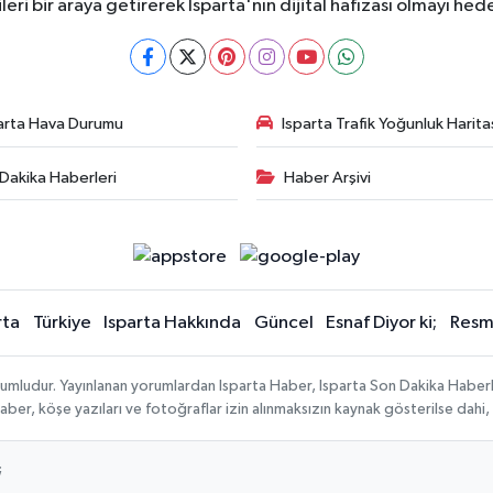
ileri bir araya getirerek Isparta'nın dijital hafızası olmayı hede
arta Hava Durumu
Isparta Trafik Yoğunluk Harita
Dakika Haberleri
Haber Arşivi
rta
Türkiye
Isparta Hakkında
Güncel
Esnaf Diyor ki;
Resmi
orumludur. Yayınlanan yorumlardan Isparta Haber, Isparta Son Dakika Haberl
n haber, köşe yazıları ve fotoğraflar izin alınmaksızın kaynak gösterilse da
;