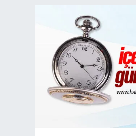
HABERDE İNSAN
İlginç
KÜLTÜR SANAT
MAGAZİN
Oyun
POLİTİKA
RESMİ İLANLAR
SAĞLIK
Spor