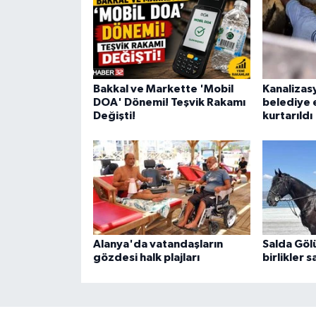
Bakkal ve Markette 'Mobil
Kanalizas
DOA' Dönemi! Teşvik Rakamı
belediye 
Değişti!
kurtarıldı
Alanya'da vatandaşların
Salda Gölü
gözdesi halk plajları
birlikler 