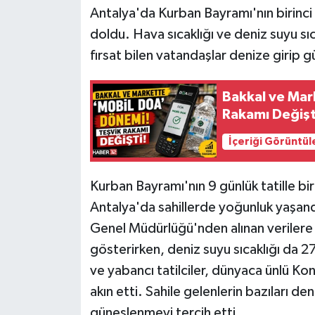
Antalya'da Kurban Bayramı'nın birinci g
Tarihi Yapılarımız
doldu. Hava sıcaklığı ve deniz suyu sıc
fırsat bilen vatandaşlar denize girip 
Teknoloji
Bakkal ve Mar
Türkiye
Rakamı Değişt
Yerel
İçeriği Görüntül
İletişim
Kurban Bayramı'nın 9 günlük tatille bir
Antalya'da sahillerde yoğunluk yaşan
Künye
Genel Müdürlüğü'nden alınan verilere 
gösterirken, deniz suyu sıcaklığı da 27
ve yabancı tatilciler, dünyaca ünlü Kon
akın etti. Sahile gelenlerin bazıları de
güneşlenmeyi tercih etti.