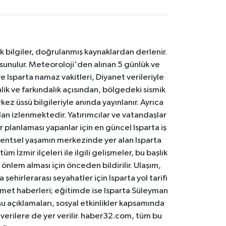
k bilgiler, doğrulanmış kaynaklardan derlenir.
 sunulur. Meteoroloji'den alınan 5 günlük ve
 Isparta namaz vakitleri, Diyanet verileriyle
lik ve farkındalık açısından, bölgedeki sismik
ez üssü bilgileriyle anında yayınlanır. Ayrıca
an izlenmektedir. Yatırımcılar ve vatandaşlar
er planlaması yapanlar için en güncel Isparta iş
. Kentsel yaşamın merkezinde yer alan Isparta
m İzmir ilçeleri ile ilgili gelişmeler, bu başlık
 önlem alması için önceden bildirilir. Ulaşım,
 şehirlerarası seyahatler için Isparta yol tarifi
 hizmet haberleri; eğitimde ise Isparta Süleyman
osu açıklamaları, sosyal etkinlikler kapsamında
n verilere de yer verilir. haber32.com, tüm bu