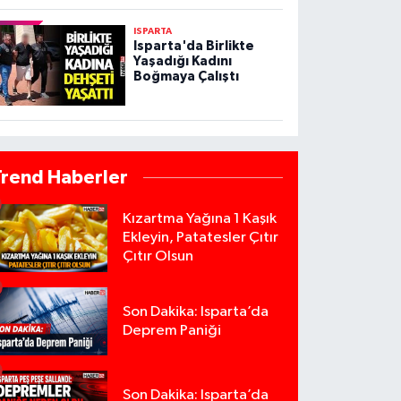
ISPARTA
Isparta'da Birlikte
Yaşadığı Kadını
Boğmaya Çalıştı
Trend Haberler
Kızartma Yağına 1 Kaşık
Ekleyin, Patatesler Çıtır
Çıtır Olsun
Son Dakika: Isparta’da
Deprem Paniği
Son Dakika: Isparta’da