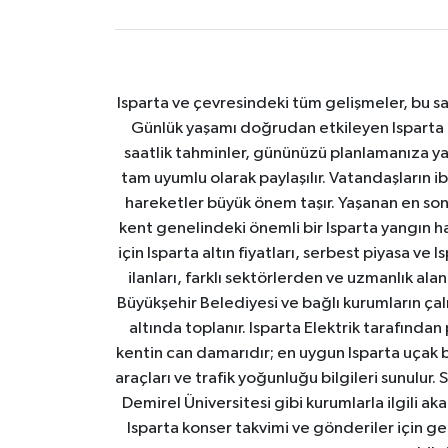
Isparta ve çevresindeki tüm gelişmeler, bu sa
Günlük yaşamı doğrudan etkileyen Isparta ha
saatlik tahminler, gününüzü planlamanıza yar
tam uyumlu olarak paylaşılır. Vatandaşların i
hareketler büyük önem taşır. Yaşanan en son I
kent genelindeki önemli bir Isparta yangın h
için Isparta altın fiyatları, serbest piyasa ve
ilanları, farklı sektörlerden ve uzmanlık al
Büyükşehir Belediyesi ve bağlı kurumların çalışm
altında toplanır. Isparta Elektrik tarafından
kentin can damarıdır; en uygun Isparta uçak bile
araçları ve trafik yoğunluğu bilgileri sunulur.
Demirel Üniversitesi gibi kurumlarla ilgili ak
Isparta konser takvimi ve gönderiler için ger