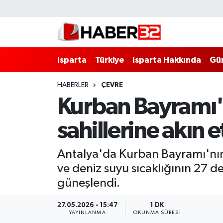
Isparta
Isparta Nöbetçi Eczaneler
Isparta
Türkiye
Isparta Hakkında
Gü
Isparta Hakkında
Isparta Hava Durumu
HABERLER
ÇEVRE
Esnaf Diyor ki;
Isparta Trafik Yoğunluk Haritası
Kurban Bayramı'n
ASAYİŞ
Süper Lig Puan Durumu ve Fikstür
sahillerine akın e
BİLİM VE TEKNOLOJİ
Tüm Manşetler
Antalya'da Kurban Bayramı'nın b
EĞİTİM
Son Dakika Haberleri
ve deniz suyu sıcaklığının 27 de
güneşlendi.
GENEL
Haber Arşivi
27.05.2026 - 15:47
1 DK
YAYINLANMA
OKUNMA SÜRESI
Güncel