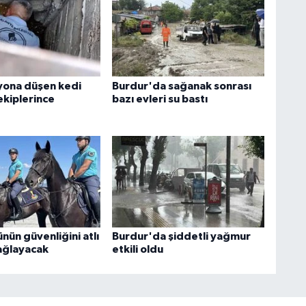
yona düşen kedi
Burdur'da sağanak sonrası
ekiplerince
bazı evleri su bastı
nün güvenliğini atlı
Burdur'da şiddetli yağmur
sağlayacak
etkili oldu