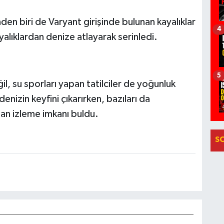
nden biri de Varyant girişinde bulunan kayalıklar
4
alıklardan denize atlayarak serinledi.
5
il, su sporları yapan tatilciler de yoğunluk
enizin keyfini çıkarırken, bazıları da
adan izleme imkanı buldu.
S