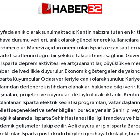
yfada anlık olarak sunulmaktadır. Kentin nabzını tutan en kriti
va durumu verileri, anlık olarak güncellenerek kullanıcılara
dımcı olur. Manevi açıdan önemli olan Isparta ezan saatleri ve
badet saatlerini doğru bir şekilde takip etmesi sağlanır. Güven
sparta deprem aktivitesi ve artçı sarsıntılar, büyüklük ve merk
aberi de ivedilikle duyurulur. Ekonomik göstergeler de yakınd
 Isparta Kuyumcular Odası verileriyle canlı olarak sunulur. Kariy
anlarından derlenerek istihdam olanakları hakkında bilgi verir
aları, projeleri ve duyuruları detaylı olarak aktarılır. Kentin tü
 planlanan Isparta elektrik kesintisi programları, vatandaşların
ti seçenekleri ve sefer bilgileri burada yer alır. Şehir içi veya
 Sağlık alanında, Isparta Şehir Hastanesi ile ilgili randevu ve
ademik gelişmeler takip edilir. Adli duyurular için Isparta Bar
ekli olan Isparta posta kodu bilgileri gibi hayatı kolaylaştıra