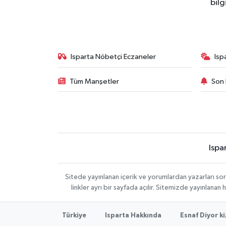
bilg
Isparta Nöbetçi Eczaneler
Isp
Tüm Manşetler
Son 
Ispa
Sitede yayınlanan içerik ve yorumlardan yazarları s
linkler ayrı bir sayfada açılır. Sitemizde yayınlana
Türkiye
Isparta Hakkında
Esnaf Diyor ki