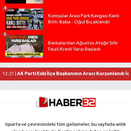
4
Komşular Arası Park Kavgası Kanlı
Bitti: Baba - Oğul Bıçaklandı!
5
Anız Yangını Kazaya Neden Oldu: 13 Araç Birbirin
17:18 |
Bankalardan Ağustos Atağı! Sıfır
Faizli Kredi Yarışı Başladı
Alevlere Teslim Olan Gecekondu Kullanılamaz H
17:08 |
Yolcu Otobüsüyle Minibüsün Çarpıştığı Kaza K
13:46 |
Faili meçhul 2 cinayet daha aydınlatıldı
13:19 |
AK Parti Eski İlçe Başkanının Aracı Kurşunlandı İd
12:21 |
Isparta ve çevresindeki tüm gelişmeler, bu sayfada anlık