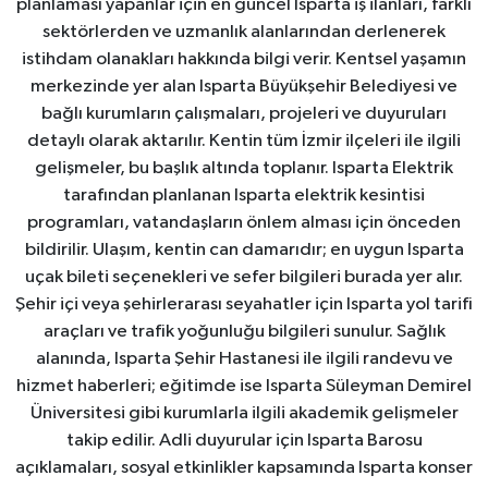
planlaması yapanlar için en güncel Isparta iş ilanları, farklı
sektörlerden ve uzmanlık alanlarından derlenerek
istihdam olanakları hakkında bilgi verir. Kentsel yaşamın
merkezinde yer alan Isparta Büyükşehir Belediyesi ve
bağlı kurumların çalışmaları, projeleri ve duyuruları
detaylı olarak aktarılır. Kentin tüm İzmir ilçeleri ile ilgili
gelişmeler, bu başlık altında toplanır. Isparta Elektrik
tarafından planlanan Isparta elektrik kesintisi
programları, vatandaşların önlem alması için önceden
bildirilir. Ulaşım, kentin can damarıdır; en uygun Isparta
uçak bileti seçenekleri ve sefer bilgileri burada yer alır.
Şehir içi veya şehirlerarası seyahatler için Isparta yol tarifi
araçları ve trafik yoğunluğu bilgileri sunulur. Sağlık
alanında, Isparta Şehir Hastanesi ile ilgili randevu ve
hizmet haberleri; eğitimde ise Isparta Süleyman Demirel
Üniversitesi gibi kurumlarla ilgili akademik gelişmeler
takip edilir. Adli duyurular için Isparta Barosu
açıklamaları, sosyal etkinlikler kapsamında Isparta konser