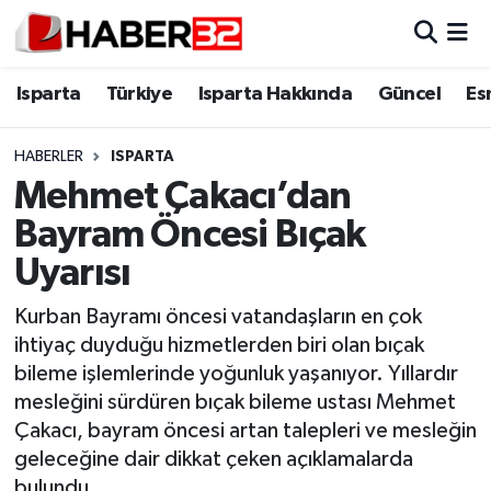
Isparta
Isparta Nöbetçi Eczaneler
Isparta
Türkiye
Isparta Hakkında
Güncel
Es
Isparta Hakkında
Isparta Hava Durumu
HABERLER
ISPARTA
Mehmet Çakacı’dan
Esnaf Diyor ki;
Isparta Trafik Yoğunluk Haritası
Bayram Öncesi Bıçak
ASAYİŞ
Süper Lig Puan Durumu ve Fikstür
Uyarısı
BİLİM VE TEKNOLOJİ
Tüm Manşetler
Kurban Bayramı öncesi vatandaşların en çok
ihtiyaç duyduğu hizmetlerden biri olan bıçak
EĞİTİM
Son Dakika Haberleri
bileme işlemlerinde yoğunluk yaşanıyor. Yıllardır
mesleğini sürdüren bıçak bileme ustası Mehmet
GENEL
Haber Arşivi
Çakacı, bayram öncesi artan talepleri ve mesleğin
geleceğine dair dikkat çeken açıklamalarda
Güncel
bulundu.