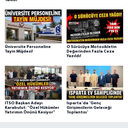
Üniversite Personeline
O Sürücüye Motosikletin
Tayin Müjdesi!
Değerinden Fazla Ceza
Yazıldı!
ITSO Başkan Adayı
Isparta'da 'Genç
Karabulut: "Özel Hükümler
Girişimcilerin Geleceği
Yatırımın Önünü Kesiyor"
Toplantısı'