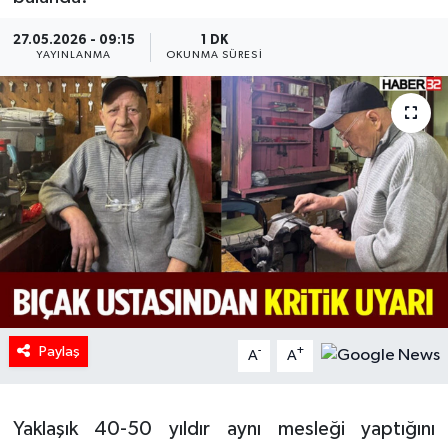
HABERDE İNSAN
27.05.2026 - 09:15
1 DK
YAYINLANMA
OKUNMA SÜRESI
İlginç
KÜLTÜR SANAT
MAGAZİN
Oyun
POLİTİKA
RESMİ İLANLAR
Paylaş
-
+
A
A
SAĞLIK
Yaklaşık 40-50 yıldır aynı mesleği yaptığını
Spor