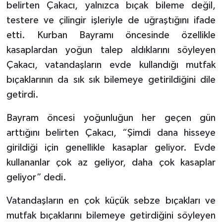
belirten Çakacı, yalnızca bıçak bileme değil,
testere ve çilingir işleriyle de uğraştığını ifade
Tarihi Yapılarımız
etti. Kurban Bayramı öncesinde özellikle
Teknoloji
kasaplardan yoğun talep aldıklarını söyleyen
Çakacı, vatandaşların evde kullandığı mutfak
Türkiye
bıçaklarının da sık sık bilemeye getirildiğini dile
getirdi.
Yerel
Bayram öncesi yoğunluğun her geçen gün
İletişim
arttığını belirten Çakacı, “Şimdi dana hisseye
girildiği için genellikle kasaplar geliyor. Evde
Künye
kullananlar çok az geliyor, daha çok kasaplar
geliyor” dedi.
Vatandaşların en çok küçük sebze bıçakları ve
mutfak bıçaklarını bilemeye getirdiğini söyleyen