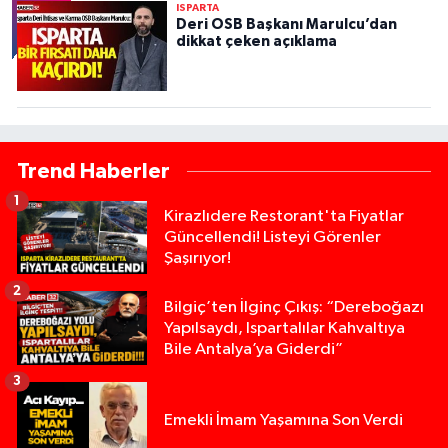
ISPARTA
Deri OSB Başkanı Marulcu’dan
dikkat çeken açıklama
Trend Haberler
1
Kirazlıdere Restorant'ta Fiyatlar
Güncellendi! Listeyi Görenler
Şaşırıyor!
2
Bilgiç’ten İlginç Çıkış: “Dereboğazı
Yapılsaydı, Ispartalılar Kahvaltıya
Bile Antalya’ya Giderdi”
3
Emekli İmam Yaşamına Son Verdi