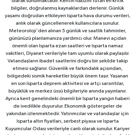
olarak sunulmaktadır. Kentin nabzını tutan en kritik
bilgiler, doğrulanmış kaynaklardan derlenir. Günlük
yaşamı doğrudan etkileyen Isparta hava durumu verileri,
anlık olarak güncellenerek kullanıcılara sunulur.
Meteoroloji'den alınan 5 günlük ve saatlik tahminler,
gününüzü planlamanıza yardımcı olur. Manevi açıdan
önemli olan Isparta ezan saatleri ve Isparta namaz
vakitleri, Diyanet verileriyle tam uyumlu olarak paylaşılır.
Vatandaşların ibadet saatlerini doğru bir şekilde takip
etmesi sağlanır. Güvenlik ve farkındalık açısından,
bölgedeki sismik hareketler büyük önem taşır. Yaşanan
en son Isparta deprem aktivitesi ve artçı sarsıntılar,
büyüklük ve merkez üssü bilgileriyle anında yayınlanır.
Ayrıca kent genelindeki önemli bir Isparta yangın haberi
de ivedilikle duyurulur. Ekonomik göstergeler de
yakından izlenmektedir. Yatırımcılar ve vatandaşlar için
Isparta altın fiyatları, serbest piyasa ve Isparta
Kuyumcular Odası verileriyle canlı olarak sunulur. Kariyer