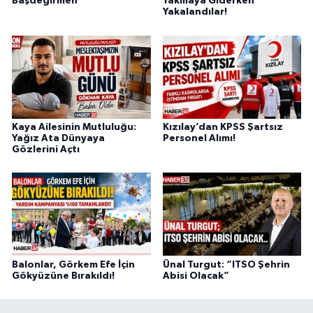
Başdeğirmen
Yakmaya Giderken
Yakalandılar!
Kaya Ailesinin Mutluluğu:
Kızılay’dan KPSS Şartsız
Yağız Ata Dünyaya
Personel Alımı!
Gözlerini Açtı
Balonlar, Görkem Efe İçin
Ünal Turgut: “ITSO Şehrin
Gökyüzüne Bırakıldı!
Abisi Olacak”