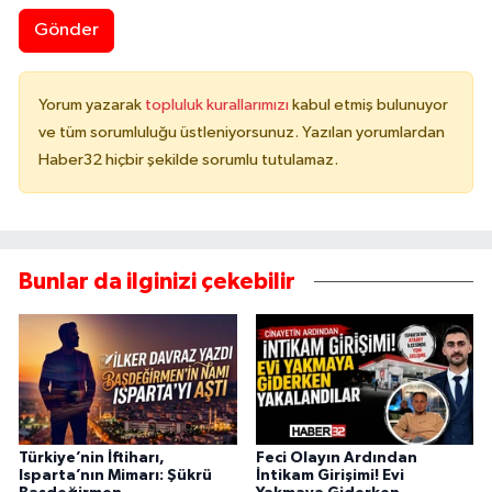
Gönder
Yorum yazarak
topluluk kurallarımızı
kabul etmiş bulunuyor
ve tüm sorumluluğu üstleniyorsunuz. Yazılan yorumlardan
Haber32 hiçbir şekilde sorumlu tutulamaz.
Bunlar da ilginizi çekebilir
Türkiye’nin İftiharı,
Feci Olayın Ardından
Isparta’nın Mimarı: Şükrü
İntikam Girişimi! Evi