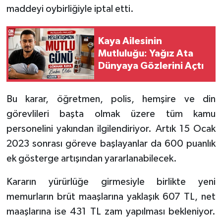
maddeyi oybirliğiyle iptal etti.
Tarihi Yapılarımız
Kaya Ailesinin
Teknoloji
Mutluluğu: Yağız Ata
Dünyaya Gözlerini Açtı
Türkiye
Bu karar, öğretmen, polis, hemşire ve din
Yerel
görevlileri başta olmak üzere tüm kamu
İletişim
personelini yakından ilgilendiriyor. Artık 15 Ocak
2023 sonrası göreve başlayanlar da 600 puanlık
Künye
ek gösterge artışından yararlanabilecek.
Kararın yürürlüğe girmesiyle birlikte yeni
memurların brüt maaşlarına yaklaşık 607 TL, net
maaşlarına ise 431 TL zam yapılması bekleniyor.