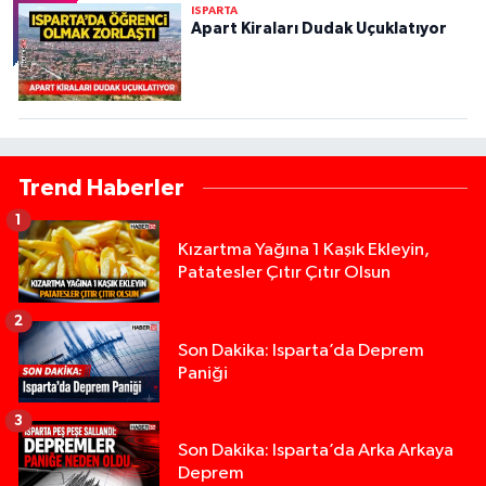
ISPARTA
Apart Kiraları Dudak Uçuklatıyor
Trend Haberler
1
Kızartma Yağına 1 Kaşık Ekleyin,
Patatesler Çıtır Çıtır Olsun
2
Son Dakika: Isparta’da Deprem
Paniği
3
Son Dakika: Isparta’da Arka Arkaya
Deprem