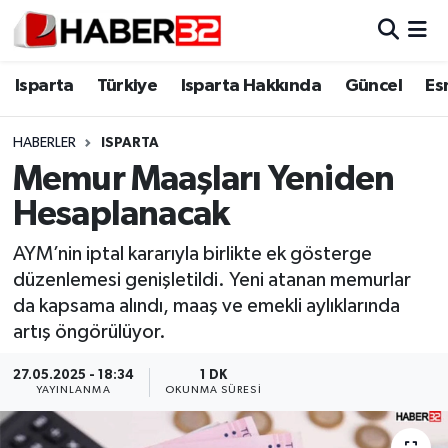
Isparta
Isparta Nöbetçi Eczaneler
Isparta
Türkiye
Isparta Hakkında
Güncel
Es
Isparta Hakkında
Isparta Hava Durumu
HABERLER
ISPARTA
Memur Maaşları Yeniden
Esnaf Diyor ki;
Isparta Trafik Yoğunluk Haritası
Hesaplanacak
ASAYİŞ
Süper Lig Puan Durumu ve Fikstür
AYM’nin iptal kararıyla birlikte ek gösterge
düzenlemesi genişletildi. Yeni atanan memurlar
BİLİM VE TEKNOLOJİ
Tüm Manşetler
da kapsama alındı, maaş ve emekli aylıklarında
artış öngörülüyor.
EĞİTİM
Son Dakika Haberleri
27.05.2025 - 18:34
1 DK
GENEL
Haber Arşivi
YAYINLANMA
OKUNMA SÜRESI
Güncel