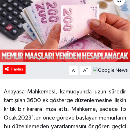
HABERDE İNSAN
İlginç
KÜLTÜR SANAT
MAGAZİN
Paylaş
Oyun
-
+
A
A
POLİTİKA
Anayasa Mahkemesi, kamuoyunda uzun süredir
RESMİ İLANLAR
tartışılan 3600 ek gösterge düzenlemesine ilişkin
kritik bir karara imza attı. Mahkeme, sadece 15
SAĞLIK
Ocak 2023’ten önce göreve başlayan memurların
bu düzenlemeden yararlanmasını öngören geçici
Spor