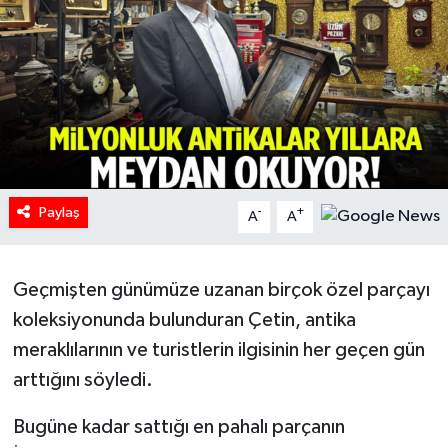
HABERDE İNSAN
İlginç
KÜLTÜR SANAT
MAGAZİN
Paylaş
-
+
A
A
Oyun
Geçmişten günümüze uzanan birçok özel parçayı
POLİTİKA
koleksiyonunda bulunduran Çetin, antika
RESMİ İLANLAR
meraklılarının ve turistlerin ilgisinin her geçen gün
arttığını söyledi.
SAĞLIK
Bugüne kadar sattığı en pahalı parçanın
Spor