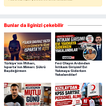
Bunlar da ilginizi çekebilir
Türkiye’nin İftiharı,
Feci Olayın Ardından
Isparta’nın Mimarı: Şükrü
İntikam Girişimi! Evi
Başdeğirmen
Yakmaya Giderken
Yakalandılar!