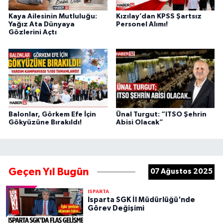
Kaya Ailesinin Mutluluğu:
Kızılay’dan KPSS Şartsız
Yağız Ata Dünyaya
Personel Alımı!
Gözlerini Açtı
Balonlar, Görkem Efe İçin
Ünal Turgut: “ITSO Şehrin
Gökyüzüne Bırakıldı!
Abisi Olacak”
Geçen Yıl Bugün
07 Ağustos 2025
ISPARTA
Isparta SGK İl Müdürlüğü'nde
Görev Değişimi