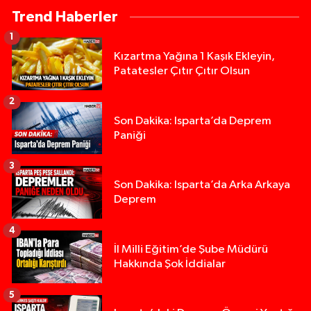
Trend Haberler
1
Kızartma Yağına 1 Kaşık Ekleyin,
Patatesler Çıtır Çıtır Olsun
2
Son Dakika: Isparta’da Deprem
Paniği
3
Son Dakika: Isparta’da Arka Arkaya
Deprem
4
İl Milli Eğitim’de Şube Müdürü
Hakkında Şok İddialar
5
Yığılca'da kardeşler arasındaki silahlı kavgada 
13:00 |