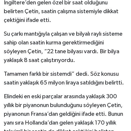
İngiltere’den gelen özel bir saat olduğunu
belirten Çetin, saatin çalışma sistemiyle dikkat
Tarihi Yapılarımız
çektiğini ifade etti.
Teknoloji
Su çarkı mantığıyla çalışan ve bilyalı raylı sisteme
sahip olan saatin kurma gerektirmediğini
Türkiye
söyleyen Çetin, “22 tane bilyası vardı. Bir bilya
Yerel
yaklaşık 8 saat çalıştırıyordu.
İletişim
Tamamen farklı bir sistemdi” dedi. Söz konusu
saatin yaklaşık 65 milyon liraya satıldığını belirtti.
Künye
Elindeki en eski parçalar arasında yaklaşık 300
yıllık bir piyanonun bulunduğunu söyleyen Çetin,
piyanonun Fransa’dan geldiğini ifade etti. Bunun
yanı sıra Hollanda’dan gelen yaklaşık 170 yıllık