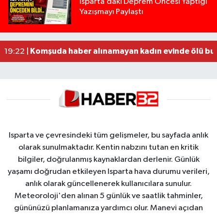
Isparta’daki Deprem Öncesi Yaptığı
Yazışmayı Paylaştı
Tur teknesi çalışanlarının birbirine girdiği kavga
12:48 |
MOTOSİKLETLE ÇARPIŞAN OTOMOBİL GÜL HEYKE
02:26 |
Alzheimer Hastası Adamdan Saatlerdir Haber A
20:12 |
Komşuda haber alınamayan kadın evinde ölü bu
19:22 |
Isparta ve çevresindeki tüm gelişmeler, bu sayfada anlık
olarak sunulmaktadır. Kentin nabzını tutan en kritik
bilgiler, doğrulanmış kaynaklardan derlenir. Günlük
yaşamı doğrudan etkileyen Isparta hava durumu verileri,
anlık olarak güncellenerek kullanıcılara sunulur.
Meteoroloji'den alınan 5 günlük ve saatlik tahminler,
gününüzü planlamanıza yardımcı olur. Manevi açıdan