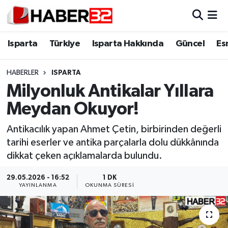
Isparta
Isparta Nöbetçi Eczaneler
Isparta
Türkiye
Isparta Hakkında
Güncel
Es
Isparta Hakkında
Isparta Hava Durumu
HABERLER
ISPARTA
Milyonluk Antikalar Yıllara
Esnaf Diyor ki;
Isparta Trafik Yoğunluk Haritası
Meydan Okuyor!
ASAYİŞ
Süper Lig Puan Durumu ve Fikstür
Antikacılık yapan Ahmet Çetin, birbirinden değerli
tarihi eserler ve antika parçalarla dolu dükkânında
BİLİM VE TEKNOLOJİ
Tüm Manşetler
dikkat çeken açıklamalarda bulundu.
EĞİTİM
Son Dakika Haberleri
29.05.2026 - 16:52
1 DK
YAYINLANMA
OKUNMA SÜRESI
GENEL
Haber Arşivi
Güncel