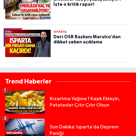
İşte o kritik rapor!
ISPARTA
Deri OSB Başkanı Marulcu’dan
dikkat çeken açıklama
Trend Haberler
1
Kızartma Yağına 1 Kaşık Ekleyin,
Patatesler Çıtır Çıtır Olsun
2
Son Dakika: Isparta’da Deprem
Paniği