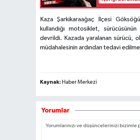
Tarihi Yapılarımız
Kaza Şarkikaraağaç İlçesi Göksöğ
kullandığı motosiklet, sürücüsünün
Teknoloji
devrildi. Kazada yaralanan sürücü, ola
Türkiye
müdahalesinin ardından tedavi edilmek
Yerel
İletişim
Kaynak:
Haber Merkezi
Künye
Yorumlar