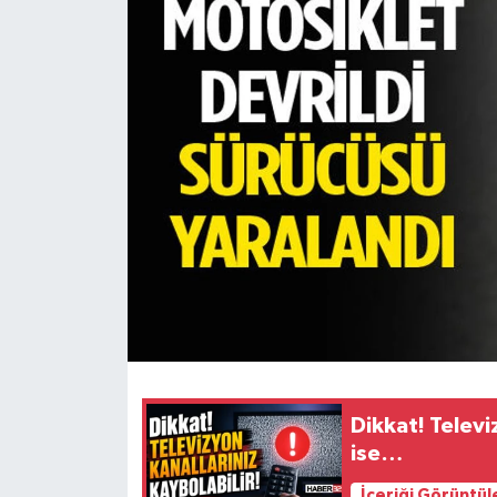
HABERDE İNSAN
İlginç
KÜLTÜR SANAT
MAGAZİN
Oyun
POLİTİKA
RESMİ İLANLAR
Dikkat! Televi
SAĞLIK
ise…
Spor
İçeriği Görüntül