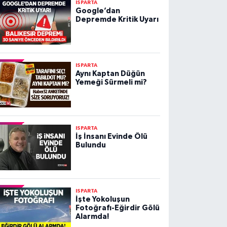
ISPARTA
Google’dan
Depremde Kritik Uyarı
ISPARTA
Aynı Kaptan Düğün
Yemeği Sürmeli mi?
ISPARTA
İş İnsanı Evinde Ölü
Bulundu
ISPARTA
İşte Yokoluşun
Fotoğrafı-Eğirdir Gölü
Alarmda!