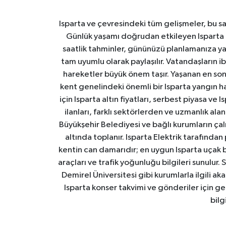
Isparta ve çevresindeki tüm gelişmeler, bu sa
Günlük yaşamı doğrudan etkileyen Isparta ha
saatlik tahminler, gününüzü planlamanıza yar
tam uyumlu olarak paylaşılır. Vatandaşların i
hareketler büyük önem taşır. Yaşanan en son I
kent genelindeki önemli bir Isparta yangın h
için Isparta altın fiyatları, serbest piyasa ve
ilanları, farklı sektörlerden ve uzmanlık al
Büyükşehir Belediyesi ve bağlı kurumların çalışm
altında toplanır. Isparta Elektrik tarafından
kentin can damarıdır; en uygun Isparta uçak bile
araçları ve trafik yoğunluğu bilgileri sunulur.
Demirel Üniversitesi gibi kurumlarla ilgili ak
Isparta konser takvimi ve gönderiler için ger
bilg