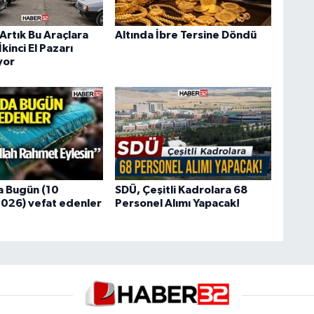
Artık Bu Araçlara
Altında İbre Tersine Döndü
İkinci El Pazarı
yor
a Bugün (10
SDÜ, Çeşitli Kadrolara 68
026) vefat edenler
Personel Alımı Yapacak!