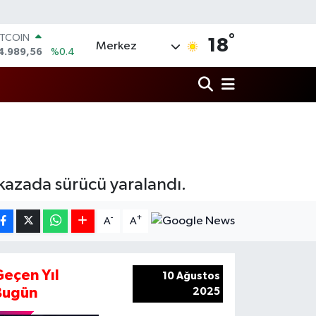
ITCOIN
4.989,56
%0.4
°
OLAR
18
Merkez
7,7239
%0.01
URO
5,1823
%-0.06
TERLİN
4,4329
%-0.02
RAM ALTIN
672.90
%0.19
İST100
3.779
%0
 kazada sürücü yaralandı.
-
+
A
A
Geçen Yıl
10 Ağustos
Bugün
2025