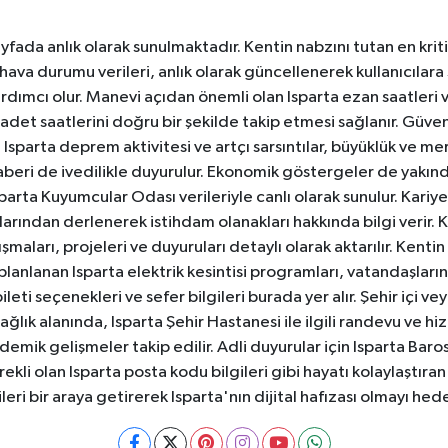
yfada anlık olarak sunulmaktadır. Kentin nabzını tutan en kriti
va durumu verileri, anlık olarak güncellenerek kullanıcılara
dımcı olur. Manevi açıdan önemli olan Isparta ezan saatleri ve
badet saatlerini doğru bir şekilde takip etmesi sağlanır. Güven
sparta deprem aktivitesi ve artçı sarsıntılar, büyüklük ve merk
aberi de ivedilikle duyurulur. Ekonomik göstergeler de yakınd
 Isparta Kuyumcular Odası verileriyle canlı olarak sunulur. Kariy
anlarından derlenerek istihdam olanakları hakkında bilgi verir
aları, projeleri ve duyuruları detaylı olarak aktarılır. Kentin tü
 planlanan Isparta elektrik kesintisi programları, vatandaşların
ti seçenekleri ve sefer bilgileri burada yer alır. Şehir içi veya
 Sağlık alanında, Isparta Şehir Hastanesi ile ilgili randevu ve
ademik gelişmeler takip edilir. Adli duyurular için Isparta Bar
ekli olan Isparta posta kodu bilgileri gibi hayatı kolaylaştıra
ileri bir araya getirerek Isparta'nın dijital hafızası olmayı hede