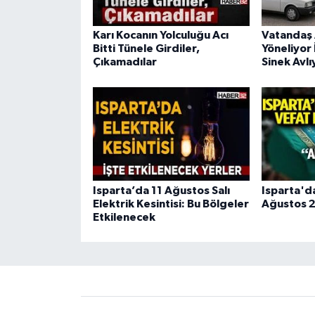
Karı Kocanın Yolculuğu Acı
Vatandaş 
Bitti Tünele Girdiler,
Yöneliyor 
Çıkamadılar
Sinek Avlı
Isparta’da 11 Ağustos Salı
Isparta'd
Elektrik Kesintisi: Bu Bölgeler
Ağustos 2
Etkilenecek