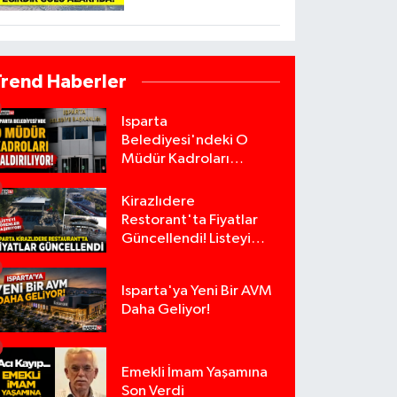
Trend Haberler
Isparta
Belediyesi'ndeki O
Müdür Kadroları
Kaldırılıyor!
Kirazlıdere
Restorant'ta Fiyatlar
Güncellendi! Listeyi
Görenler Şaşırıyor!
Isparta'ya Yeni Bir AVM
Daha Geliyor!
Emekli İmam Yaşamına
Son Verdi