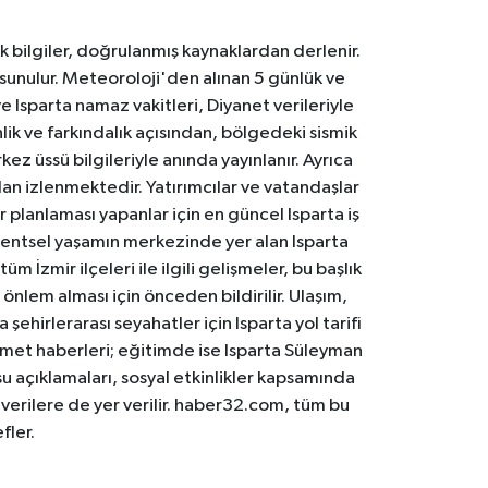
k bilgiler, doğrulanmış kaynaklardan derlenir.
 sunulur. Meteoroloji'den alınan 5 günlük ve
 Isparta namaz vakitleri, Diyanet verileriyle
lik ve farkındalık açısından, bölgedeki sismik
ez üssü bilgileriyle anında yayınlanır. Ayrıca
an izlenmektedir. Yatırımcılar ve vatandaşlar
er planlaması yapanlar için en güncel Isparta iş
. Kentsel yaşamın merkezinde yer alan Isparta
m İzmir ilçeleri ile ilgili gelişmeler, bu başlık
 önlem alması için önceden bildirilir. Ulaşım,
 şehirlerarası seyahatler için Isparta yol tarifi
 hizmet haberleri; eğitimde ise Isparta Süleyman
osu açıklamaları, sosyal etkinlikler kapsamında
n verilere de yer verilir. haber32.com, tüm bu
fler.