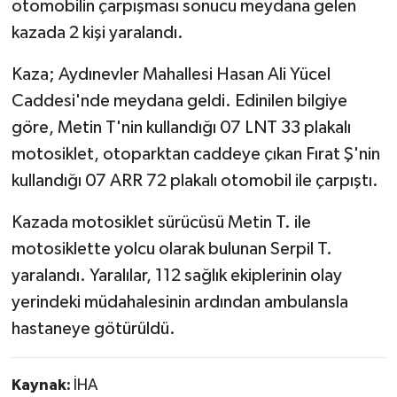
otomobilin çarpışması sonucu meydana gelen
kazada 2 kişi yaralandı.
Tarihi Yapılarımız
Kaza; Aydınevler Mahallesi Hasan Ali Yücel
Teknoloji
Caddesi'nde meydana geldi. Edinilen bilgiye
göre, Metin T'nin kullandığı 07 LNT 33 plakalı
Türkiye
motosiklet, otoparktan caddeye çıkan Fırat Ş'nin
Yerel
kullandığı 07 ARR 72 plakalı otomobil ile çarpıştı.
Kazada motosiklet sürücüsü Metin T. ile
İletişim
motosiklette yolcu olarak bulunan Serpil T.
Künye
yaralandı. Yaralılar, 112 sağlık ekiplerinin olay
yerindeki müdahalesinin ardından ambulansla
hastaneye götürüldü.
Kaynak:
İHA