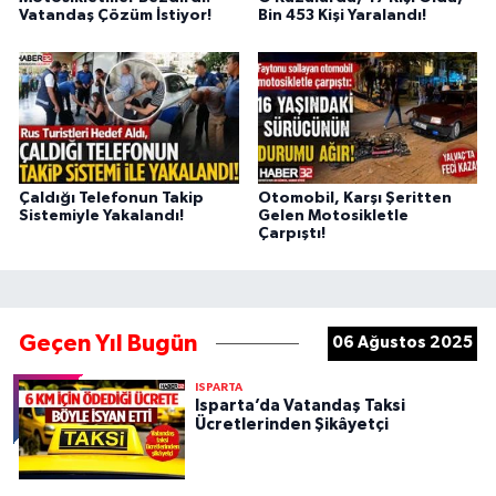
Vatandaş Çözüm İstiyor!
Bin 453 Kişi Yaralandı!
Çaldığı Telefonun Takip
Otomobil, Karşı Şeritten
Sistemiyle Yakalandı!
Gelen Motosikletle
Çarpıştı!
Geçen Yıl Bugün
06 Ağustos 2025
ISPARTA
Isparta’da Vatandaş Taksi
Ücretlerinden Şikâyetçi