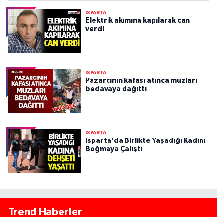
ISPARTA
Elektrik akımına kapılarak can
verdi
ISPARTA
Pazarcının kafası atınca muzları
bedavaya dağıttı
ISPARTA
Isparta'da Birlikte Yaşadığı Kadını
Boğmaya Çalıştı
Trend Haberler