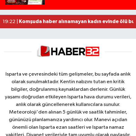
MOTOSİKLETLE ÇARPIŞAN OTOMOBİL GÜL HEYKE
02:26 |
Alzheimer Hastası Adamdan Saatlerdir Haber A
20:12 |
Komşuda haber alınamayan kadın evinde ölü bu
19:22 |
Isparta ve çevresindeki tüm gelişmeler, bu sayfada anlık
olarak sunulmaktadır. Kentin nabzını tutan en kritik
bilgiler, doğrulanmış kaynaklardan derlenir. Günlük
yaşamı doğrudan etkileyen Isparta hava durumu verileri,
anlık olarak güncellenerek kullanıcılara sunulur.
Meteoroloji'den alınan 5 günlük ve saatlik tahminler,
gününüzü planlamanıza yardımcı olur. Manevi açıdan
önemli olan Isparta ezan saatleri ve Isparta namaz
vakitleri, Diyanet verileriyle tam uyumlu olarak paylaşılır.