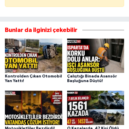
Bunlar da ilginizi çekebilir
Kontrolden Çıkan Otomobil
Çalıştığı Binada Asansör
Yan Yattı!
Başluğuna Düştü!
Motosikletliler Bezdirdi!
O Kazalarda, 47 Kişi Öldü,