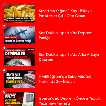
1
Kızartma Yağına 1 Kaşık Ekleyin,
Patatesler Çıtır Çıtır Olsun
2
Son Dakika: Isparta’da Deprem
Paniği
3
Son Dakika: Isparta’da Arka Arkaya
Deprem
4
İl Milli Eğitim’de Şube Müdürü
Hakkında Şok İddialar
5
Yığılca'da kardeşler arasındaki silahlı kavgada 
13:00 |
Isparta’daki Deprem Öncesi Yaptığı
Yazışmayı Paylaştı
Tur teknesi çalışanlarının birbirine girdiği kavga
12:48 |