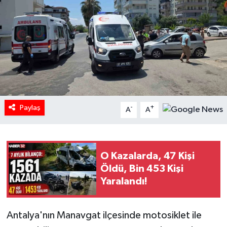
HABERDE İNSAN
İlginç
KÜLTÜR SANAT
MAGAZİN
Paylaş
-
+
A
A
Oyun
POLİTİKA
O Kazalarda, 47 Kişi
Öldü, Bin 453 Kişi
RESMİ İLANLAR
Yaralandı!
SAĞLIK
Antalya'nın Manavgat ilçesinde motosiklet ile
Spor