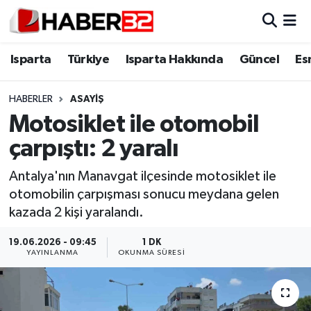
Isparta
Isparta Nöbetçi Eczaneler
Isparta
Türkiye
Isparta Hakkında
Güncel
Es
Isparta Hakkında
Isparta Hava Durumu
HABERLER
ASAYİŞ
Motosiklet ile otomobil
Esnaf Diyor ki;
Isparta Trafik Yoğunluk Haritası
çarpıştı: 2 yaralı
ASAYİŞ
Süper Lig Puan Durumu ve Fikstür
Antalya'nın Manavgat ilçesinde motosiklet ile
otomobilin çarpışması sonucu meydana gelen
BİLİM VE TEKNOLOJİ
Tüm Manşetler
kazada 2 kişi yaralandı.
EĞİTİM
Son Dakika Haberleri
19.06.2026 - 09:45
1 DK
YAYINLANMA
OKUNMA SÜRESI
GENEL
Haber Arşivi
Güncel