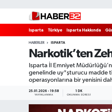
Isparta
Isparta Nöbetçi Eczaneler
Isparta
Türkiye
Isparta Hakkında
Gü
Isparta Hakkında
Isparta Hava Durumu
HABERLER
ISPARTA
Esnaf Diyor ki;
Isparta Trafik Yoğunluk Haritası
Narkotik’ten Zehi
ASAYİŞ
Süper Lig Puan Durumu ve Fikstür
Isparta İl Emniyet Müdürlüğü’n
BİLİM VE TEKNOLOJİ
Tüm Manşetler
genelinde uy*şturucu madde tic
operasyonlarına bir yenisini da
EĞİTİM
Son Dakika Haberleri
25.01.2026 - 19:58
1 DK
GENEL
Haber Arşivi
YAYINLANMA
OKUNMA SÜRESI
Güncel