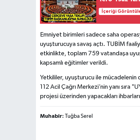
İçeriği Görüntül
Emniyet birimleri sadece saha operasyo
uyuşturucuya savaş açtı. TUBİM faaliy
etkinlikte, toplam 759 vatandaşa uyuş
kapsamlı eğitimler verildi.
Yetkililer, uyuşturucu ile mücadelenin 
112 Acil Çağrı Merkezi’nin yanı sır
projesi üzerinden yapacakları ihbarları
Muhabir:
Tuğba Serel