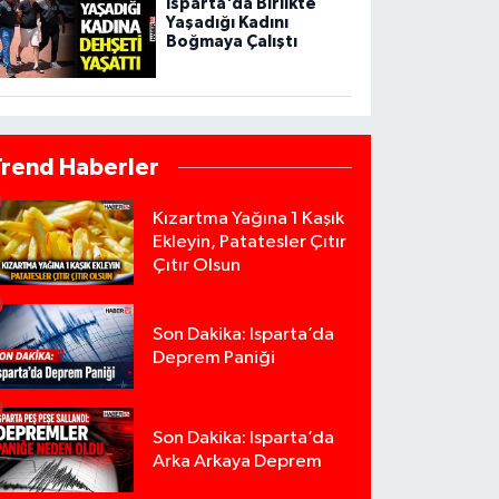
Isparta'da Birlikte
Yaşadığı Kadını
Boğmaya Çalıştı
Trend Haberler
Kızartma Yağına 1 Kaşık
Ekleyin, Patatesler Çıtır
Çıtır Olsun
Son Dakika: Isparta’da
Deprem Paniği
Son Dakika: Isparta’da
Arka Arkaya Deprem