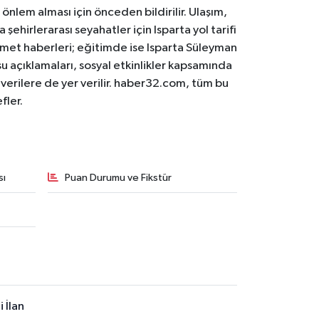
 önlem alması için önceden bildirilir. Ulaşım,
 şehirlerarası seyahatler için Isparta yol tarifi
 hizmet haberleri; eğitimde ise Isparta Süleyman
osu açıklamaları, sosyal etkinlikler kapsamında
n verilere de yer verilir. haber32.com, tüm bu
fler.
sı
Puan Durumu ve Fikstür
 İlan