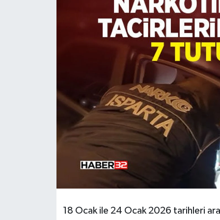
HABERDE İNSAN
İlginç
KÜLTÜR SANAT
MAGAZİN
Oyun
POLİTİKA
RESMİ İLANLAR
SAĞLIK
18 Ocak ile 24 Ocak 2026 tarihleri a
Spor