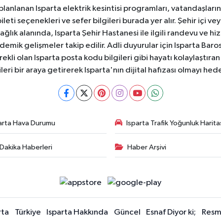
 planlanan Isparta elektrik kesintisi programları, vatandaşların
ti seçenekleri ve sefer bilgileri burada yer alır. Şehir içi veya
 Sağlık alanında, Isparta Şehir Hastanesi ile ilgili randevu ve
ademik gelişmeler takip edilir. Adli duyurular için Isparta Bar
ekli olan Isparta posta kodu bilgileri gibi hayatı kolaylaştıra
ileri bir araya getirerek Isparta'nın dijital hafızası olmayı hede
arta Hava Durumu
Isparta Trafik Yoğunluk Harita
Dakika Haberleri
Haber Arşivi
rta
Türkiye
Isparta Hakkında
Güncel
Esnaf Diyor ki;
Resmi