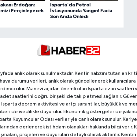
şkanı Erdoğan:
Isparta'da Petrol
iğimizi Perçinleyecek
İstasyonunda Yangın! Facia
Son Anda Önledi
yfada anlık olarak sunulmaktadır. Kentin nabzını tutan en kriti
va durumu verileri, anlık olarak güncellenerek kullanıcılara
dımcı olur. Manevi açıdan önemli olan Isparta ezan saatleri ve
badet saatlerini doğru bir şekilde takip etmesi sağlanır. Güven
sparta deprem aktivitesi ve artçı sarsıntılar, büyüklük ve merk
aberi de ivedilikle duyurulur. Ekonomik göstergeler de yakınd
 Isparta Kuyumcular Odası verileriyle canlı olarak sunulur. Kariy
anlarından derlenerek istihdam olanakları hakkında bilgi verir
aları, projeleri ve duyuruları detaylı olarak aktarılır. Kentin tü