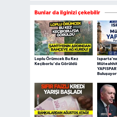
Bunlar da ilginizi çekebilir
Loplu Örümcek Bu Kez
Isparta’n
Keçiborlu'da Görüldü
Müteahhitl
YAPISPART
Buluşuyor