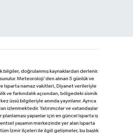
k bilgiler, doğrulanmış kaynaklardan derlenir.
 sunulur. Meteoroloji'den alınan 5 günlük ve
 Isparta namaz vakitleri, Diyanet verileriyle
lik ve farkındalık açısından, bölgedeki sismik
ez üssü bilgileriyle anında yayınlanır. Ayrıca
an izlenmektedir. Yatırımcılar ve vatandaşlar
er planlaması yapanlar için en güncel Isparta iş
. Kentsel yaşamın merkezinde yer alan Isparta
m İzmir ilçeleri ile ilgili gelişmeler, bu başlık