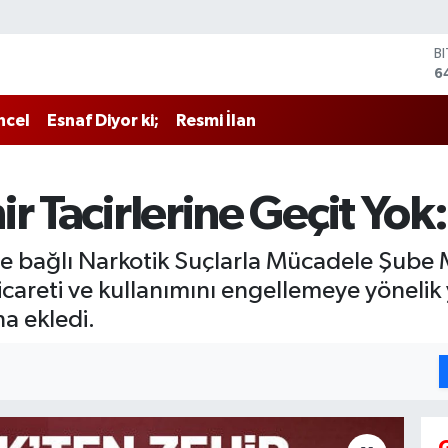
B
6
D
4
ncel
Esnaf Diyor ki;
Resmi İlan
E
5
S
6
r Tacirlerine Geçit Yok
G
6
B
e bağlı Narkotik Suçlarla Mücadele Şube 
1
areti ve kullanımını engellemeye yönelik 
ha ekledi.