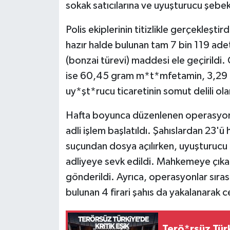
sokak satıcılarına ve uyuşturucu şebeke
Tarihi Yapılarımız
Polis ekiplerinin titizlikle gerçekleşt
hazır halde bulunan tam 7 bin 119 ade
Teknoloji
(bonzai türevi) maddesi ele geçirild
ise 60,45 gram m*t*mfetamin, 3,29 gr
Türkiye
uy*şt*rucu ticaretinin somut delili ol
Yerel
Hafta boyunca düzenlenen operasyonl
İletişim
adli işlem başlatıldı. Şahıslardan 23
suçundan dosya açılırken, uyuşturucu t
Künye
adliyeye sevk edildi. Mahkemeye çıkar
gönderildi. Ayrıca, operasyonlar sıras
bulunan 4 firari şahıs da yakalanarak c
Terö*rsüz Türk