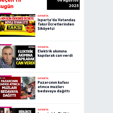
Geçen Yıl
06 Ağustos
Bugün
2025
ISPARTA
Isparta’da Vatandaş
Taksi Ücretlerinden
Şikâyetçi
ISPARTA
Elektrik akımına
kapılarak can verdi
ISPARTA
Pazarcının kafası
atınca muzları
bedavaya dağıttı
ISPARTA