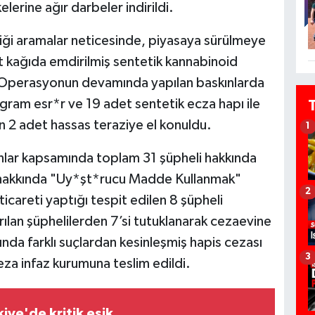
lerine ağır darbeler indirildi.
irdiği aramalar neticesinde, piyasaya sürülmeye
t kağıda emdirilmiş sentetik kannabinoid
i. Operasyonun devamında yapılan baskınlarda
am esr*r ve 19 adet sentetik ecza hapı ile
an 2 adet hassas teraziye el konuldu.
1
ar kapsamında toplam 31 şüpheli hakkında
'ü hakkında "Uy*şt*rucu Madde Kullanmak"
2
icareti yaptığı tespit edilen 8 şüpheli
ılan şüphelilerden 7’si tutuklanarak cezaevine
ında farklı suçlardan kesinleşmiş hapis cezası
3
eza infaz kurumuna teslim edildi.
iye'de kritik eşik