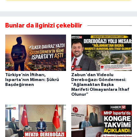
Bunlar da ilginizi çekebilir
Türkiye’nin İftiharı,
Zabun'dan Videolu
Isparta’nın Mimarı: Şükrü
Dereboğazı Göndermesi:
Başdeğirmen
"Ağlamaktan Başka
Marifeti Olmayanlara İthaf
Olunur"