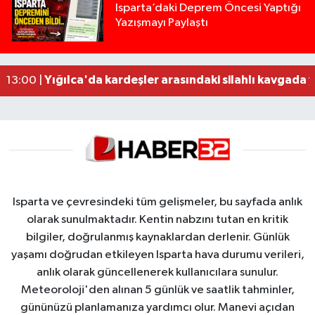
Tur teknesi çalışanlarının birbirine girdiği kavga
12:48 |
Isparta’daki Deprem Öncesi Yaptığı
Yazışmayı Paylaştı
MOTOSİKLETLE ÇARPIŞAN OTOMOBİL GÜL HEYKE
02:26 |
Alzheimer Hastası Adamdan Saatlerdir Haber A
20:12 |
Komşuda haber alınamayan kadın evinde ölü bu
19:22 |
Yığılca'da kardeşler arasındaki silahlı kavgada 
13:00 |
Isparta ve çevresindeki tüm gelişmeler, bu sayfada anlık
olarak sunulmaktadır. Kentin nabzını tutan en kritik
bilgiler, doğrulanmış kaynaklardan derlenir. Günlük
yaşamı doğrudan etkileyen Isparta hava durumu verileri,
anlık olarak güncellenerek kullanıcılara sunulur.
Meteoroloji'den alınan 5 günlük ve saatlik tahminler,
gününüzü planlamanıza yardımcı olur. Manevi açıdan