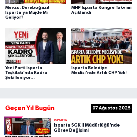
Mevzu: Dereboğazı!
MHP Isparta Kongre Takvimi
Isparta'ya Müjde Mi
Açıklandı
Geliyor?
Yeni Parti Isparta
Isparta Belediye
Teşkilatı’nda Kadro
Meclisi'nde Artık CHP Yok!
Şekilleniyor…
Geçen Yıl Bugün
07 Ağustos 2025
ISPARTA
Isparta SGK İl Müdürlüğü'nde
Görev Değişimi