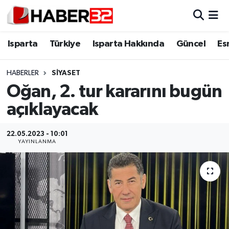
Isparta
Isparta Nöbetçi Eczaneler
Isparta
Türkiye
Isparta Hakkında
Güncel
Es
Isparta Hakkında
Isparta Hava Durumu
HABERLER
SIYASET
Oğan, 2. tur kararını bugün
Esnaf Diyor ki;
Isparta Trafik Yoğunluk Haritası
açıklayacak
ASAYİŞ
Süper Lig Puan Durumu ve Fikstür
22.05.2023 - 10:01
BİLİM VE TEKNOLOJİ
Tüm Manşetler
YAYINLANMA
EĞİTİM
Son Dakika Haberleri
GENEL
Haber Arşivi
Güncel