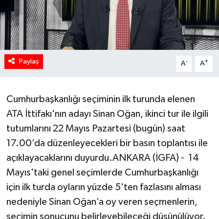
HABERDE İNSAN
İlginç
Paylaş
-
+
A
A
KÜLTÜR SANAT
MAGAZİN
Cumhurbaşkanlığı seçiminin ilk turunda elenen
ATA İttifakı'nın adayı Sinan Oğan, ikinci tur ile ilgili
Oyun
tutumlarını 22 Mayıs Pazartesi (bugün) saat
POLİTİKA
17.00’da düzenleyecekleri bir basın toplantısı ile
açıklayacaklarını duyurdu.ANKARA (İGFA) - 14
RESMİ İLANLAR
Mayıs'taki genel seçimlerde Cumhurbaşkanlığı
için ilk turda oyların yüzde 5'ten fazlasını alması
SAĞLIK
nedeniyle Sinan Oğan’a oy veren seçmenlerin,
seçimin sonucunu belirleyebileceği düşünülüyor.
Spor