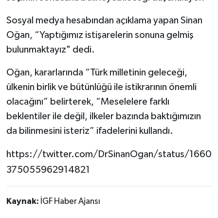
Sosyal medya hesabından açıklama yapan Sinan
Tarihi Yapılarımız
Oğan, “Yaptığımız istişarelerin sonuna gelmiş
Teknoloji
bulunmaktayız" dedi.
Oğan, kararlarında “Türk milletinin geleceği,
Türkiye
ülkenin birlik ve bütünlüğü ile istikrarının önemli
Yerel
olacağını” belirterek, “Meselelere farklı
beklentiler ile değil, ilkeler bazında baktığımızın
İletişim
da bilinmesini isteriz” ifadelerini kullandı.
Künye
https://twitter.com/DrSinanOgan/status/1660
375055962914821
Kaynak:
İGF Haber Ajansı