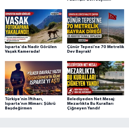
Isparta'da Nadir Görülen
Çünür Tepesi’ne 70 Metrelik
Vaşak Kamerada!
Dev Bayrak!
Türkiye’nin İftiharı,
Belediyeden Net Mesaj:
Isparta’nın Mimarı: Şükrü
Mezarlıkta Bu Kuralları
Başdeğirmen
Çiğneyen Yandı!