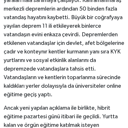
yaraları hala sarılmaya çalışılıyor. Kahramanmaraş
merkezli depremlerin ardından 50 binden fazla
Tarihi Yapılarımız
vatandaş hayatını kaybetti. Büyük bir coğrafyaya
yayılan deprem 11 ili etkileyerek binlerce
Teknoloji
vatandaşın evini enkaza çevirdi. Depremlerden
Türkiye
etkilenen vatandaşlar için devlet, afet bölgelerine
çadır ve konteynır kentler kurmanın yanı sıra KYK
Yerel
yurtlarını ve sosyal etkinlik alanlarını da
depremzede vatandaşlara tahsis etti.
İletişim
Vatandaşların ve kentlerin toparlanma sürecinde
kaldıkları yerler dolayısıyla da üniversiteler online
Künye
eğitime geçiş yaptı.
Ancak yeni yapılan açıklama ile birlikte, hibrit
eğitime pazartesi günü itibari ile geçildi. Yurtta
kalan ve örgün eğitime katılmak isteyen