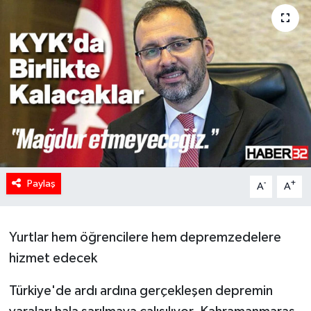
HABERDE İNSAN
İlginç
KÜLTÜR SANAT
MAGAZİN
Oyun
Paylaş
-
+
A
A
POLİTİKA
Yurtlar hem öğrencilere hem depremzedelere
RESMİ İLANLAR
hizmet edecek
SAĞLIK
Türkiye'de ardı ardına gerçekleşen depremin
Spor