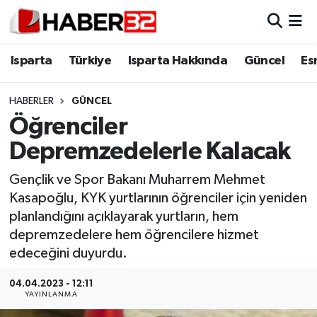
Isparta
Isparta Nöbetçi Eczaneler
Isparta
Türkiye
Isparta Hakkında
Güncel
Es
Isparta Hakkında
Isparta Hava Durumu
HABERLER
GÜNCEL
Öğrenciler
Esnaf Diyor ki;
Isparta Trafik Yoğunluk Haritası
Depremzedelerle Kalacak
ASAYİŞ
Süper Lig Puan Durumu ve Fikstür
Gençlik ve Spor Bakanı Muharrem Mehmet
Kasapoğlu, KYK yurtlarının öğrenciler için yeniden
BİLİM VE TEKNOLOJİ
Tüm Manşetler
planlandığını açıklayarak yurtların, hem
depremzedelere hem öğrencilere hizmet
EĞİTİM
Son Dakika Haberleri
edeceğini duyurdu.
GENEL
Haber Arşivi
04.04.2023 - 12:11
YAYINLANMA
Güncel