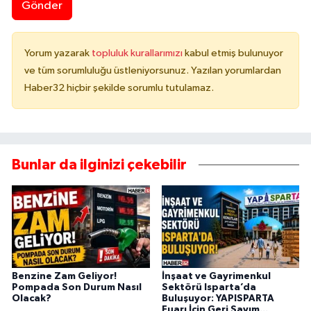
Gönder
Yorum yazarak
topluluk kurallarımızı
kabul etmiş bulunuyor
ve tüm sorumluluğu üstleniyorsunuz. Yazılan yorumlardan
Haber32 hiçbir şekilde sorumlu tutulamaz.
Bunlar da ilginizi çekebilir
Benzine Zam Geliyor!
İnşaat ve Gayrimenkul
Pompada Son Durum Nasıl
Sektörü Isparta’da
Olacak?
Buluşuyor: YAPISPARTA
Fuarı İçin Geri Sayım...