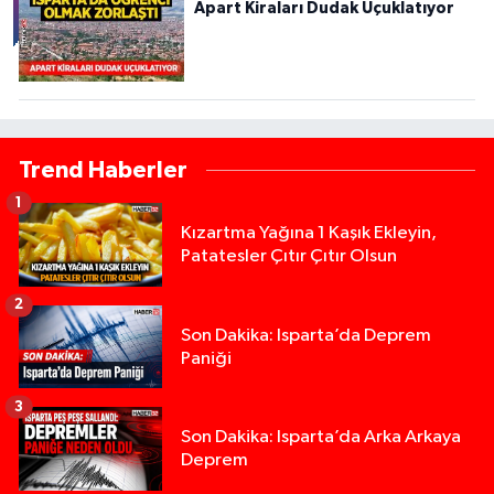
Apart Kiraları Dudak Uçuklatıyor
Trend Haberler
1
Kızartma Yağına 1 Kaşık Ekleyin,
Patatesler Çıtır Çıtır Olsun
2
Son Dakika: Isparta’da Deprem
Paniği
3
Son Dakika: Isparta’da Arka Arkaya
Deprem