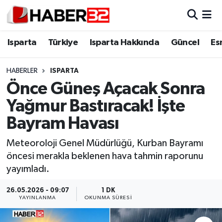
Isparta
Isparta Nöbetçi Eczaneler
Isparta
Türkiye
Isparta Hakkında
Güncel
Es
Isparta Hakkında
Isparta Hava Durumu
HABERLER
ISPARTA
Önce Güneş Açacak Sonra
Esnaf Diyor ki;
Isparta Trafik Yoğunluk Haritası
Yağmur Bastıracak! İşte
ASAYİŞ
Süper Lig Puan Durumu ve Fikstür
Bayram Havası
BİLİM VE TEKNOLOJİ
Tüm Manşetler
Meteoroloji Genel Müdürlüğü, Kurban Bayramı
öncesi merakla beklenen hava tahmin raporunu
EĞİTİM
Son Dakika Haberleri
yayımladı.
GENEL
Haber Arşivi
26.05.2026 - 09:07
1 DK
YAYINLANMA
OKUNMA SÜRESI
Güncel