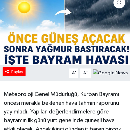
HABERDE İNSAN
İlginç
KÜLTÜR SANAT
MAGAZİN
Oyun
Paylaş
-
+
A
A
POLİTİKA
Meteoroloji Genel Müdürlüğü, Kurban Bayramı
RESMİ İLANLAR
öncesi merakla beklenen hava tahmin raporunu
yayımladı. Yapılan değerlendirmelere göre
SAĞLIK
bayramın ilk günü yurt genelinde güneşli hava
etkili olacak. Ancak ikinci günden itibaren birçok
Spor