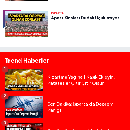
ISPARTA
Apart Kiraları Dudak Uçuklatıyor
Trend Haberler
1
Kızartma Yağına 1 Kaşık Ekleyin,
Patatesler Çıtır Çıtır Olsun
2
Son Dakika: Isparta’da Deprem
Paniği
3