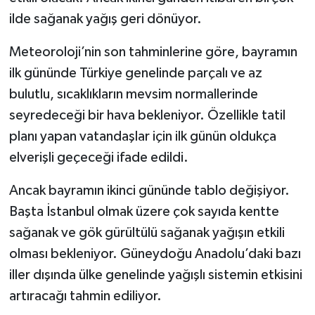
ilde sağanak yağış geri dönüyor.
Tarihi Yapılarımız
Meteoroloji’nin son tahminlerine göre, bayramın
Teknoloji
ilk gününde Türkiye genelinde parçalı ve az
bulutlu, sıcaklıkların mevsim normallerinde
Türkiye
seyredeceği bir hava bekleniyor. Özellikle tatil
planı yapan vatandaşlar için ilk günün oldukça
Yerel
elverişli geçeceği ifade edildi.
İletişim
Ancak bayramın ikinci gününde tablo değişiyor.
Başta İstanbul olmak üzere çok sayıda kentte
Künye
sağanak ve gök gürültülü sağanak yağışın etkili
olması bekleniyor. Güneydoğu Anadolu’daki bazı
iller dışında ülke genelinde yağışlı sistemin etkisini
artıracağı tahmin ediliyor.