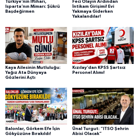
Türkiye’nin İftiharı,
Feci Olayın Ardından
Isparta’nın Mimarı: Şükrü
İntikam Girişimi! Evi
Başdeğirmen
Yakmaya Giderken
Yakalandılar!
Kaya Ailesinin Mutluluğu:
Kızılay’dan KPSS Şartsız
Yağız Ata Dünyaya
Personel Alımı!
Gözlerini Açtı
Balonlar, Görkem Efe İçin
Ünal Turgut: “ITSO Şehrin
Gökyüzüne Bırakıldı!
Abisi Olacak”