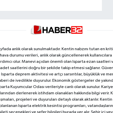
yfada anlık olarak sunulmaktadır. Kentin nabzını tutan en kriti
va durumu verileri, anlık olarak güncellenerek kullanıcılara
dımcı olur. Manevi açıdan önemli olan Isparta ezan saatleri ve
badet saatlerini doğru bir şekilde takip etmesi sağlanır. Güven
sparta deprem aktivitesi ve artçı sarsıntılar, büyüklük ve merk
aberi de ivedilikle duyurulur. Ekonomik göstergeler de yakınd
 Isparta Kuyumcular Odası verileriyle canlı olarak sunulur. Kariy
anlarından derlenerek istihdam olanakları hakkında bilgi verir
aları, projeleri ve duyuruları detaylı olarak aktarılır. Kentin tü
 planlanan Isparta elektrik kesintisi programları, vatandaşların
ti seçenekleri ve sefer bilgileri burada yer alır. Şehir içi veya