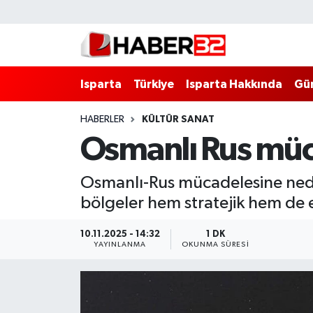
Isparta
Isparta Nöbetçi Eczaneler
Isparta
Türkiye
Isparta Hakkında
Gü
Isparta Hakkında
Isparta Hava Durumu
HABERLER
KÜLTÜR SANAT
Esnaf Diyor ki;
Isparta Trafik Yoğunluk Haritası
Osmanlı Rus müc
ASAYİŞ
Süper Lig Puan Durumu ve Fikstür
Osmanlı-Rus mücadelesine neden
BİLİM VE TEKNOLOJİ
Tüm Manşetler
bölgeler hem stratejik hem de e
EĞİTİM
Son Dakika Haberleri
10.11.2025 - 14:32
1 DK
YAYINLANMA
OKUNMA SÜRESI
GENEL
Haber Arşivi
Güncel