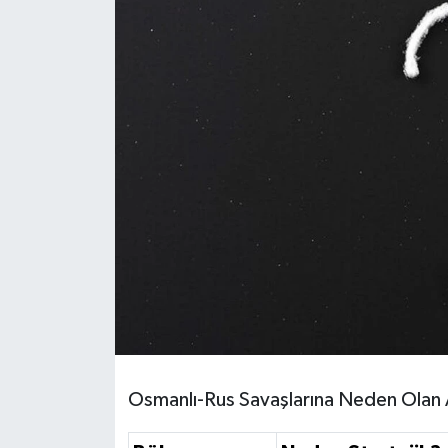
HABERDE İNSAN
İlginç
KÜLTÜR SANAT
MAGAZİN
Oyun
POLİTİKA
RESMİ İLANLAR
SAĞLIK
Osmanlı-Rus Savaşlarına Neden Olan 
Spor