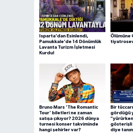
Isparta’dan Esinlendi,
Ölümüne C
Pamukkale’de 14 Dönümlük
tiyatrose
Lavanta Turizm İşletmesi
Kurdu!
Bruno Mars 'The Romantic
Bir tücca
Tour' biletleri ne zaman
gördüğü ye
satışa çıkıyor? 2026 dünya
"yürürken 
turnesi konser takviminde
gösterişli
hangi şehirler var?
diye tanım