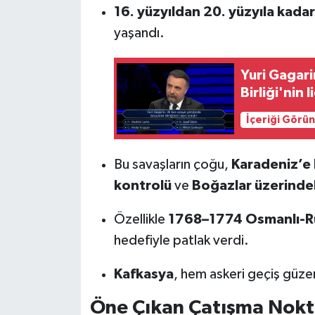
16. yüzyıldan 20. yüzyıla kadar
yaşandı.
Yuri Gagari
Birliği'nin 
İçeriği Görü
Bu savaşların çoğu,
Karadeniz’e
kontrolü
ve
Boğazlar üzerinde
Özellikle
1768–1774 Osmanlı-Ru
hedefiyle patlak verdi.
Kafkasya
, hem askeri geçiş güze
Öne Çıkan Çatışma Nokt