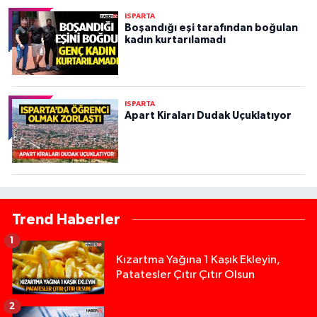
ISPARTA
Boşandığı eşi tarafından boğulan
kadın kurtarılamadı
ISPARTA
Apart Kiraları Dudak Uçuklatıyor
Trend Haberler
1
Kızartma Yağına 1 Kaşık Ekleyin,
Patatesler Çıtır Çıtır Olsun
2