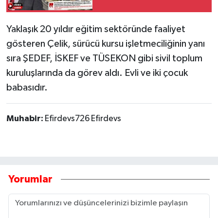
"Ağlamaktan Başka
Marifeti Olmayanlara
Yaklaşık 20 yıldır eğitim sektöründe faaliyet
İthaf Olunur"
gösteren Çelik, sürücü kursu işletmeciliğinin yanı
sıra ŞEDEF, İSKEF ve TÜSEKON gibi sivil toplum
kuruluşlarında da görev aldı. Evli ve iki çocuk
babasıdır.
Muhabir:
Efirdevs726 Efirdevs
Yorumlar