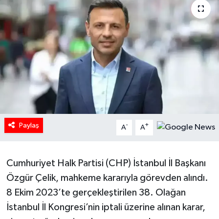
HABERDE İNSAN
İlginç
KÜLTÜR SANAT
MAGAZİN
Oyun
Paylaş
-
+
A
A
POLİTİKA
Cumhuriyet Halk Partisi (CHP) İstanbul İl Başkanı
RESMİ İLANLAR
Özgür Çelik, mahkeme kararıyla görevden alındı.
8 Ekim 2023’te gerçekleştirilen 38. Olağan
SAĞLIK
İstanbul İl Kongresi’nin iptali üzerine alınan karar,
Spor