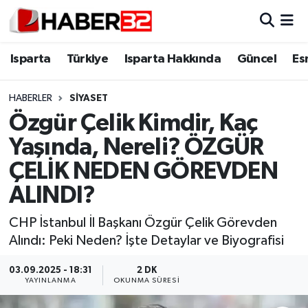
Isparta
Isparta Nöbetçi Eczaneler
Isparta
Türkiye
Isparta Hakkında
Güncel
Es
Isparta Hakkında
Isparta Hava Durumu
HABERLER
SIYASET
Özgür Çelik Kimdir, Kaç
Esnaf Diyor ki;
Isparta Trafik Yoğunluk Haritası
Yaşında, Nereli? ÖZGÜR
ASAYİŞ
Süper Lig Puan Durumu ve Fikstür
ÇELİK NEDEN GÖREVDEN
ALINDI?
BİLİM VE TEKNOLOJİ
Tüm Manşetler
CHP İstanbul İl Başkanı Özgür Çelik Görevden
EĞİTİM
Son Dakika Haberleri
Alındı: Peki Neden? İşte Detaylar ve Biyografisi
GENEL
Haber Arşivi
03.09.2025 - 18:31
2 DK
YAYINLANMA
OKUNMA SÜRESI
Güncel