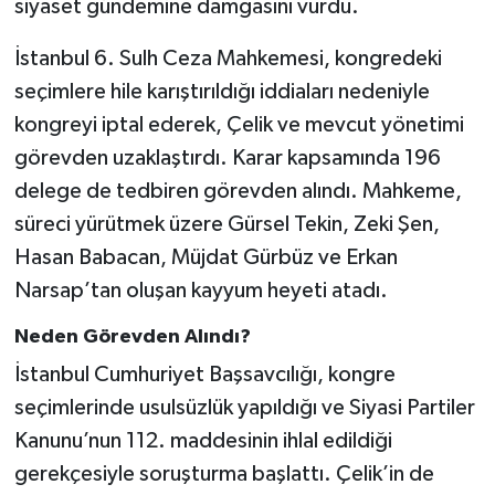
siyaset gündemine damgasını vurdu.
Tarihi Yapılarımız
İstanbul 6. Sulh Ceza Mahkemesi, kongredeki
seçimlere hile karıştırıldığı iddiaları nedeniyle
Teknoloji
kongreyi iptal ederek, Çelik ve mevcut yönetimi
görevden uzaklaştırdı. Karar kapsamında 196
Türkiye
delege de tedbiren görevden alındı. Mahkeme,
Yerel
süreci yürütmek üzere Gürsel Tekin, Zeki Şen,
Hasan Babacan, Müjdat Gürbüz ve Erkan
İletişim
Narsap’tan oluşan kayyum heyeti atadı.
Künye
Neden Görevden Alındı?
İstanbul Cumhuriyet Başsavcılığı, kongre
seçimlerinde usulsüzlük yapıldığı ve Siyasi Partiler
Kanunu’nun 112. maddesinin ihlal edildiği
gerekçesiyle soruşturma başlattı. Çelik’in de