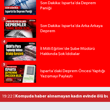
Son Dakika: Isparta’da Deprem
Paniği
3
Son Dakika: Isparta’da Arka Arkaya
Deprem
4
İl Milli Eğitim’de Şube Müdürü
Hakkında Şok İddialar
5
Yığılca'da kardeşler arasındaki silahlı kavgada 
13:00 |
Isparta’daki Deprem Öncesi Yaptığı
Yazışmayı Paylaştı
Tur teknesi çalışanlarının birbirine girdiği kavga
12:48 |
MOTOSİKLETLE ÇARPIŞAN OTOMOBİL GÜL HEYKE
02:26 |
Alzheimer Hastası Adamdan Saatlerdir Haber A
20:12 |
Komşuda haber alınamayan kadın evinde ölü bu
19:22 |