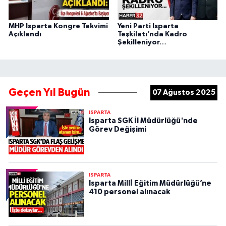
MHP Isparta Kongre Takvimi
Yeni Parti Isparta
Açıklandı
Teşkilatı’nda Kadro
Şekilleniyor…
Geçen Yıl Bugün
07 Ağustos 2025
ISPARTA
Isparta SGK İl Müdürlüğü'nde
Görev Değişimi
ISPARTA
Isparta Millİ Eğitim Müdürlüğü’ne
410 personel alınacak