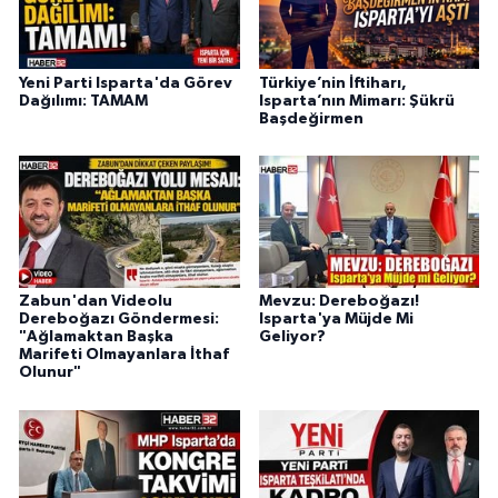
Yeni Parti Isparta'da Görev
Türkiye’nin İftiharı,
Dağılımı: TAMAM
Isparta’nın Mimarı: Şükrü
Başdeğirmen
Zabun'dan Videolu
Mevzu: Dereboğazı!
Dereboğazı Göndermesi:
Isparta'ya Müjde Mi
"Ağlamaktan Başka
Geliyor?
Marifeti Olmayanlara İthaf
Olunur"