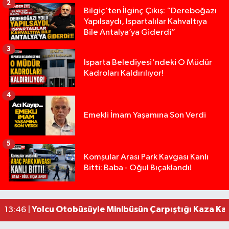
2
Bilgiç’ten İlginç Çıkış: “Dereboğazı
Yapılsaydı, Ispartalılar Kahvaltıya
Bile Antalya’ya Giderdi”
3
Isparta Belediyesi'ndeki O Müdür
Kadroları Kaldırılıyor!
4
Emekli İmam Yaşamına Son Verdi
5
Isparta’da Silah Operasyonu: 165 Tabanca Ele Ge
19:36 |
Komşular Arası Park Kavgası Kanlı
Bitti: Baba - Oğul Bıçaklandı!
Anız Yangını Kazaya Neden Oldu: 13 Araç Birbirin
17:18 |
Alevlere Teslim Olan Gecekondu Kullanılamaz H
17:08 |
Alevlere teslim olan gecekondu kullanılamaz hal
13:48 |
Yolcu Otobüsüyle Minibüsün Çarpıştığı Kaza K
13:46 |