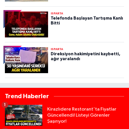
ISPARTA
Telefonda Başlayan Tartışma Kanlı
Bitti
ISPARTA
Direksiyon hakimiyetini kaybetti,
ağır yaralandı
Trend Haberler
1
Kirazlıdere Restorant'ta Fiyatlar
Güncellendi! Listeyi Görenler
Şaşırıyor!