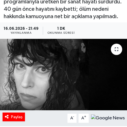
programlarıyla üretken bir sanat hayatı sürdürdü.
40 gün önce hayatını kaybetti; ölüm nedeni
HABERDE İNSAN
hakkında kamuoyuna net bir açıklama yapılmadı.
İlginç
16.06.2026 - 21:49
1 DK
YAYINLANMA
OKUNMA SÜRESI
KÜLTÜR SANAT
MAGAZİN
Oyun
POLİTİKA
RESMİ İLANLAR
SAĞLIK
Paylaş
-
+
A
A
Spor