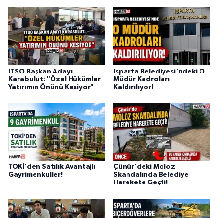
ITSO Başkan Adayı
Isparta Belediyesi'ndeki O
Karabulut: "Özel Hükümler
Müdür Kadroları
Yatırımın Önünü Kesiyor"
Kaldırılıyor!
TOKİ'den Satılık Avantajlı
Çünür'deki Moloz
Gayrimenkuller!
Skandalında Belediye
Harekete Geçti!