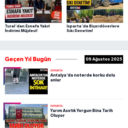
Tural'dan Esnafa Yakıt
Isparta'da Biçerdöverlere
İndirimi Müjdesi!
Sıkı Denetim!
Geçen Yıl Bugün
09 Ağustos 2025
ISPARTA
Antalya'da noterde korku dolu
anlar
ISPARTA
Yarım Asırlık Yorgun Bina Tarih
Oluyor