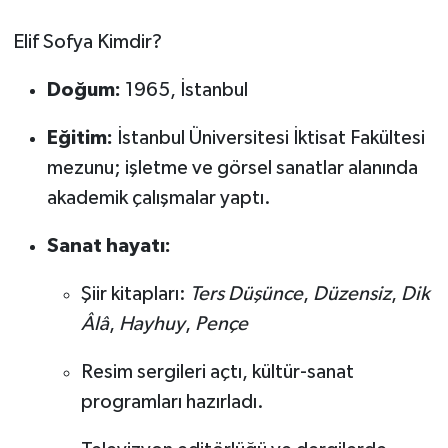
Elif Sofya Kimdir?
Tarihi Yapılarımız
Doğum:
1965, İstanbul
Teknoloji
Eğitim:
İstanbul Üniversitesi İktisat Fakültesi
Türkiye
mezunu; işletme ve görsel sanatlar alanında
akademik çalışmalar yaptı.
Yerel
Sanat hayatı:
İletişim
Şiir kitapları:
Ters Düşünce
,
Düzensiz
,
Dik
Künye
Âlâ
,
Hayhuy
,
Pençe
Resim sergileri açtı, kültür-sanat
programları hazırladı.