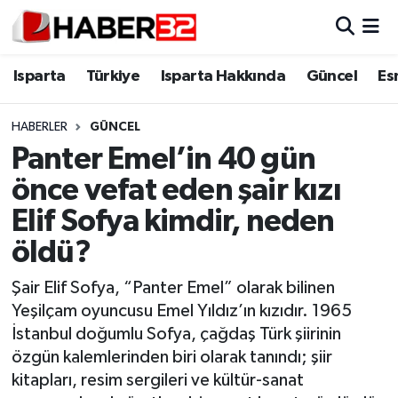
Isparta
Isparta Nöbetçi Eczaneler
Isparta
Türkiye
Isparta Hakkında
Güncel
Es
Isparta Hakkında
Isparta Hava Durumu
HABERLER
GÜNCEL
Panter Emel’in 40 gün
Esnaf Diyor ki;
Isparta Trafik Yoğunluk Haritası
önce vefat eden şair kızı
ASAYİŞ
Süper Lig Puan Durumu ve Fikstür
Elif Sofya kimdir, neden
öldü?
BİLİM VE TEKNOLOJİ
Tüm Manşetler
Şair Elif Sofya, “Panter Emel” olarak bilinen
EĞİTİM
Son Dakika Haberleri
Yeşilçam oyuncusu Emel Yıldız’ın kızıdır. 1965
İstanbul doğumlu Sofya, çağdaş Türk şiirinin
GENEL
Haber Arşivi
özgün kalemlerinden biri olarak tanındı; şiir
kitapları, resim sergileri ve kültür-sanat
Güncel