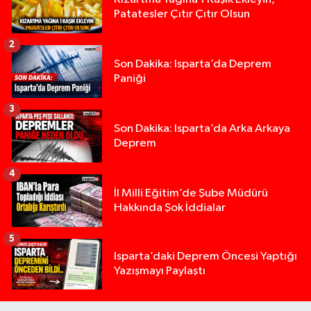
Patatesler Çıtır Çıtır Olsun
2
Son Dakika: Isparta’da Deprem
Paniği
3
Son Dakika: Isparta’da Arka Arkaya
Deprem
4
İl Milli Eğitim’de Şube Müdürü
Hakkında Şok İddialar
5
Yığılca'da kardeşler arasındaki silahlı kavgada 
13:00 |
Isparta’daki Deprem Öncesi Yaptığı
Yazışmayı Paylaştı
Tur teknesi çalışanlarının birbirine girdiği kavga
12:48 |
MOTOSİKLETLE ÇARPIŞAN OTOMOBİL GÜL HEYKE
02:26 |
Alzheimer Hastası Adamdan Saatlerdir Haber A
20:12 |