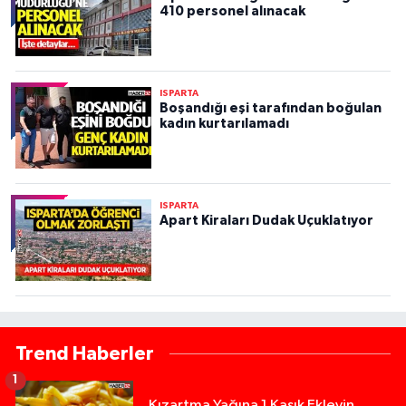
410 personel alınacak
ISPARTA
Boşandığı eşi tarafından boğulan
kadın kurtarılamadı
ISPARTA
Apart Kiraları Dudak Uçuklatıyor
Trend Haberler
1
Kızartma Yağına 1 Kaşık Ekleyin,