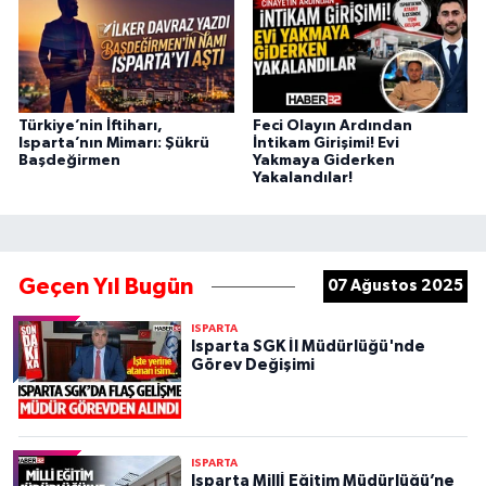
Türkiye’nin İftiharı,
Feci Olayın Ardından
Isparta’nın Mimarı: Şükrü
İntikam Girişimi! Evi
Başdeğirmen
Yakmaya Giderken
Yakalandılar!
Geçen Yıl Bugün
07 Ağustos 2025
ISPARTA
Isparta SGK İl Müdürlüğü'nde
Görev Değişimi
ISPARTA
Isparta Millİ Eğitim Müdürlüğü’ne