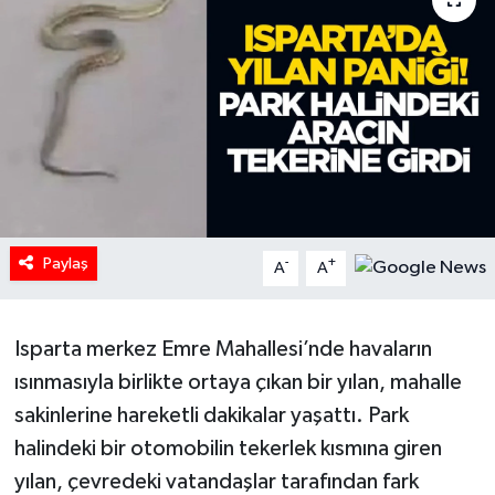
HABERDE İNSAN
İlginç
KÜLTÜR SANAT
MAGAZİN
Paylaş
Oyun
-
+
A
A
POLİTİKA
Isparta merkez Emre Mahallesi’nde havaların
RESMİ İLANLAR
ısınmasıyla birlikte ortaya çıkan bir yılan, mahalle
sakinlerine hareketli dakikalar yaşattı. Park
SAĞLIK
halindeki bir otomobilin tekerlek kısmına giren
yılan, çevredeki vatandaşlar tarafından fark
Spor