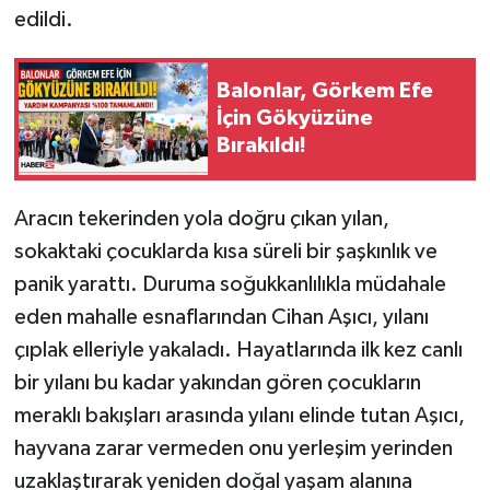
edildi.
Tarihi Yapılarımız
Balonlar, Görkem Efe
Teknoloji
İçin Gökyüzüne
Bırakıldı!
Türkiye
Aracın tekerinden yola doğru çıkan yılan,
Yerel
sokaktaki çocuklarda kısa süreli bir şaşkınlık ve
İletişim
panik yarattı. Duruma soğukkanlılıkla müdahale
eden mahalle esnaflarından Cihan Aşıcı, yılanı
Künye
çıplak elleriyle yakaladı. Hayatlarında ilk kez canlı
bir yılanı bu kadar yakından gören çocukların
meraklı bakışları arasında yılanı elinde tutan Aşıcı,
hayvana zarar vermeden onu yerleşim yerinden
uzaklaştırarak yeniden doğal yaşam alanına