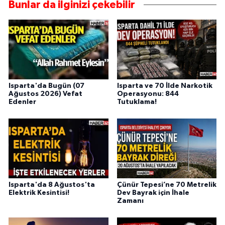
Bunlar da ilginizi çekebilir
Isparta'da Bugün (07
Isparta ve 70 İlde Narkotik
Ağustos 2026) Vefat
Operasyonu: 844
Edenler
Tutuklama!
Isparta'da 8 Ağustos'ta
Çünür Tepesi’ne 70 Metrelik
Elektrik Kesintisi!
Dev Bayrak için İhale
Zamanı