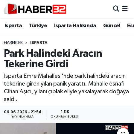
Isparta
Isparta Nöbetçi Eczaneler
Isparta
Türkiye
Isparta Hakkında
Güncel
Es
Isparta Hakkında
Isparta Hava Durumu
HABERLER
ISPARTA
Park Halindeki Aracın
Esnaf Diyor ki;
Isparta Trafik Yoğunluk Haritası
Tekerine Girdi
ASAYİŞ
Süper Lig Puan Durumu ve Fikstür
Isparta Emre Mahallesi'nde park halindeki aracın
tekerine giren yılan panik yarattı. Mahalle esnafı
BİLİM VE TEKNOLOJİ
Tüm Manşetler
Cihan Aşıcı, yılanı çıplak eliyle yakalayarak doğaya
saldı.
EĞİTİM
Son Dakika Haberleri
06.06.2026 - 21:54
1 DK
GENEL
Haber Arşivi
YAYINLANMA
OKUNMA SÜRESI
Güncel