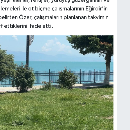
meleri ile ot biçme çalışmalarının Eğirdir’in
lirten Özer, çalışmaların planlanan takvimin
ettiklerini ifade etti.