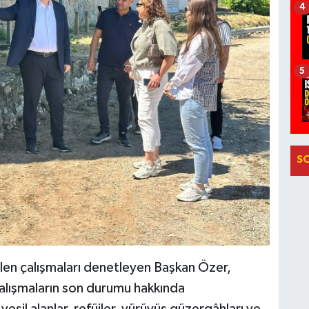
4
5
S
rilen çalışmaları denetleyen Başkan Özer,
çalışmaların son durumu hakkında
şil alanlar, refüjler, yürüyüş güzergâhları ve