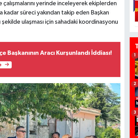
alışmalarını yerinde inceleyerek ekiplerden
na kadar süreci yakından takip eden Başkan
ı şekilde ulaşması için sahadaki koordinasyonu
İlçe Başkanının Aracı Kurşunlandı İddiası!
1
e
2
3