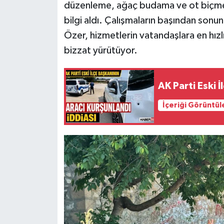
düzenleme, ağaç budama ve ot biçme ç
bilgi aldı. Çalışmaların başından sonu
Tarihi Yapılarımız
Özer, hizmetlerin vatandaşlara en hızl
Teknoloji
bizzat yürütüyor.
Türkiye
AK Parti Eski 
Yerel
İçeriği Görüntül
İletişim
Künye