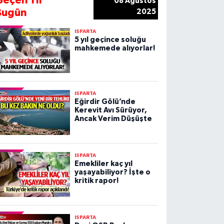
Geçen Yıl
08 Ağustos
Bugün
2025
ISPARTA
5 yıl geçince soluğu
mahkemede alıyorlar!
ISPARTA
Eğirdir Gölü’nde
Kerevit Avı Sürüyor,
Ancak Verim Düşüşte
ISPARTA
Emekliler kaç yıl
yaşayabiliyor? İşte o
kritik rapor!
ISPARTA