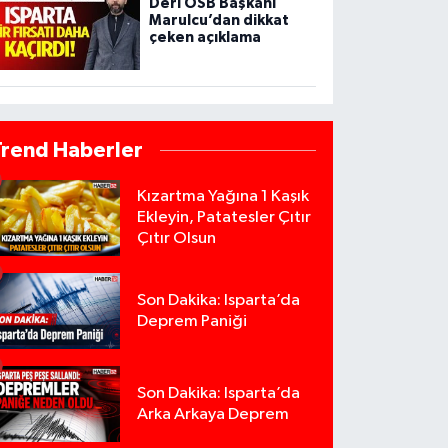
Deri OSB Başkanı
Marulcu’dan dikkat
çeken açıklama
Trend Haberler
Kızartma Yağına 1 Kaşık
Ekleyin, Patatesler Çıtır
Çıtır Olsun
Son Dakika: Isparta’da
Deprem Paniği
Son Dakika: Isparta’da
Arka Arkaya Deprem