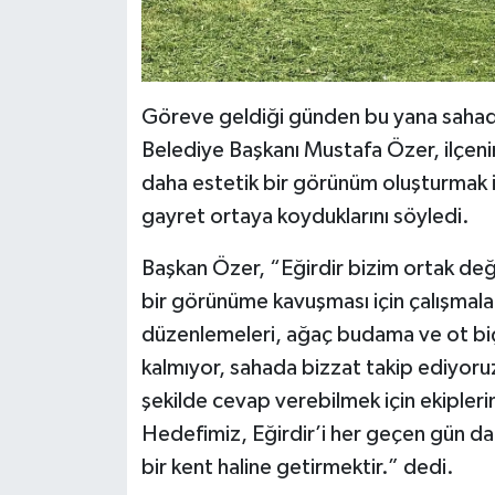
Göreve geldiği günden bu yana sahadak
Belediye Başkanı Mustafa Özer, ilçeni
daha estetik bir görünüm oluşturmak iç
gayret ortaya koyduklarını söyledi.
Başkan Özer, “Eğirdir bizim ortak değe
bir görünüme kavuşması için çalışmalar
düzenlemeleri, ağaç budama ve ot biç
kalmıyor, sahada bizzat takip ediyoruz
şekilde cevap verebilmek için ekipleri
Hedefimiz, Eğirdir’i her geçen gün d
bir kent haline getirmektir.” dedi.