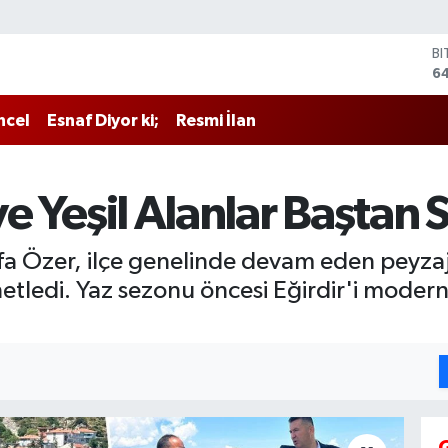
D
4
E
5
ncel
Esnaf Diyor ki;
Resmi İlan
ST
64
G
6
 ve Yeşil Alanlar Baştan
Bİ
13
B
fa Özer, ilçe genelinde devam eden peyzaj
6
netledi. Yaz sezonu öncesi Eğirdir'i mod