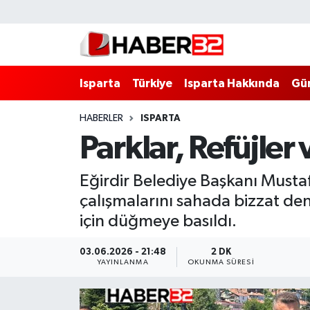
Isparta
Isparta Nöbetçi Eczaneler
Isparta
Türkiye
Isparta Hakkında
Gü
Isparta Hakkında
Isparta Hava Durumu
HABERLER
ISPARTA
Esnaf Diyor ki;
Isparta Trafik Yoğunluk Haritası
Parklar, Refüjler
ASAYİŞ
Süper Lig Puan Durumu ve Fikstür
Eğirdir Belediye Başkanı Musta
BİLİM VE TEKNOLOJİ
Tüm Manşetler
çalışmalarını sahada bizzat de
için düğmeye basıldı.
EĞİTİM
Son Dakika Haberleri
03.06.2026 - 21:48
2 DK
GENEL
Haber Arşivi
YAYINLANMA
OKUNMA SÜRESI
Güncel