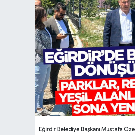
HABERDE İNSAN
İlginç
KÜLTÜR SANAT
MAGAZİN
Oyun
POLİTİKA
RESMİ İLANLAR
SAĞLIK
Eğirdir Belediye Başkanı Mustafa Öze
Spor