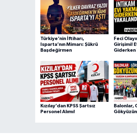
Türkiye’nin İftiharı,
Feci Olay
Isparta’nın Mimarı: Şükrü
Girişimi! 
Başdeğirmen
Giderken 
Kızılay’dan KPSS Şartsız
Balonlar, 
Personel Alımı!
Gökyüzüne