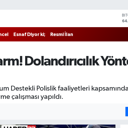
BI
64
DO
47
ncel
Esnaf Diyor ki;
Resmi İlan
EU
55
ST
64
rm! Dolandırıcılık Yönt
GR
65
Bİ
13
um Destekli Polislik faaliyetleri kapsamınd
rme çalışması yapıldı.