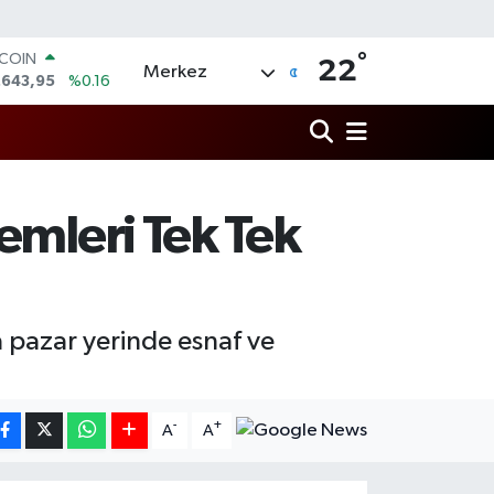
°
TCOIN
22
Merkez
.643,95
%0.16
LAR
,6704
%0
RO
,0406
%-0.08
ERLİN
,2143
%0
emleri Tek Tek
AM ALTIN
00.87
%0.12
ST100
.799
%70
a pazar yerinde esnaf ve
-
+
A
A