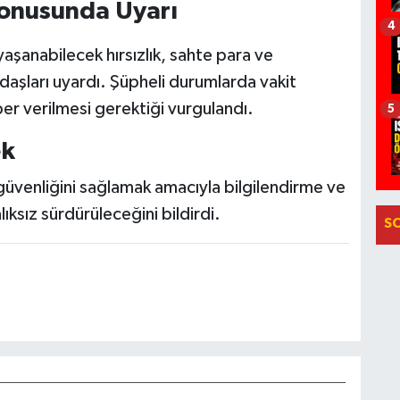
Konusunda Uyarı
4
 yaşanabilecek hırsızlık, sahte para ve
ndaşları uyardı. Şüpheli durumlarda vakit
r verilmesi gerektiği vurgulandı.
5
ek
üvenliğini sağlamak amacıyla bilgilendirme ve
lıksız sürdürüleceğini bildirdi.
S