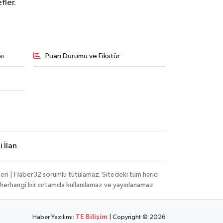
fler.
sı
Puan Durumu ve Fikstür
 İlan
eri | Haber32 sorumlu tutulamaz. Sitedeki tüm harici
hi, herhangi bir ortamda kullanılamaz ve yayınlanamaz
Haber Yazılımı:
TE Bilişim
| Copyright © 2026