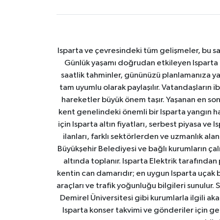
Isparta ve çevresindeki tüm gelişmeler, bu sa
Günlük yaşamı doğrudan etkileyen Isparta ha
saatlik tahminler, gününüzü planlamanıza yar
tam uyumlu olarak paylaşılır. Vatandaşların i
hareketler büyük önem taşır. Yaşanan en son I
kent genelindeki önemli bir Isparta yangın h
için Isparta altın fiyatları, serbest piyasa ve
ilanları, farklı sektörlerden ve uzmanlık al
Büyükşehir Belediyesi ve bağlı kurumların çalışm
altında toplanır. Isparta Elektrik tarafından
kentin can damarıdır; en uygun Isparta uçak bile
araçları ve trafik yoğunluğu bilgileri sunulur.
Demirel Üniversitesi gibi kurumlarla ilgili ak
Isparta konser takvimi ve gönderiler için ger