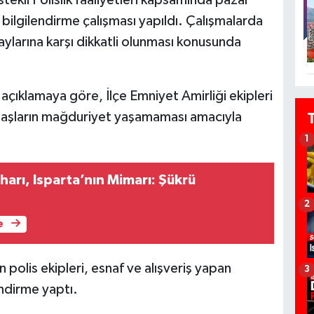
bilgilendirme çalışması yapıldı. Çalışmalarda
olaylarına karşı dikkatli olunması konusunda
açıklamaya göre, İlçe Emniyet Amirliği ekipleri
ndaşların mağduriyet yaşamaması amacıyla
1
iharı, Isparta’nın Mimarı: Şükrü
2
e
polis ekipleri, esnaf ve alışveriş yapan
3
endirme yaptı.