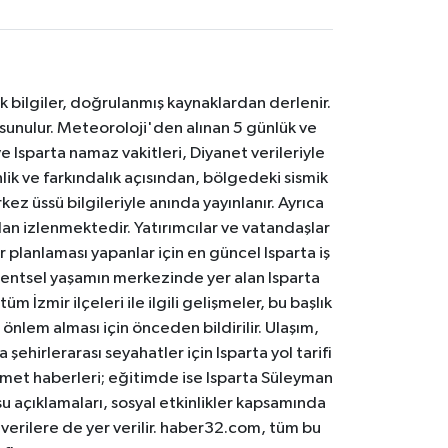
k bilgiler, doğrulanmış kaynaklardan derlenir.
 sunulur. Meteoroloji'den alınan 5 günlük ve
 Isparta namaz vakitleri, Diyanet verileriyle
lik ve farkındalık açısından, bölgedeki sismik
ez üssü bilgileriyle anında yayınlanır. Ayrıca
an izlenmektedir. Yatırımcılar ve vatandaşlar
er planlaması yapanlar için en güncel Isparta iş
. Kentsel yaşamın merkezinde yer alan Isparta
m İzmir ilçeleri ile ilgili gelişmeler, bu başlık
 önlem alması için önceden bildirilir. Ulaşım,
 şehirlerarası seyahatler için Isparta yol tarifi
 hizmet haberleri; eğitimde ise Isparta Süleyman
osu açıklamaları, sosyal etkinlikler kapsamında
n verilere de yer verilir. haber32.com, tüm bu