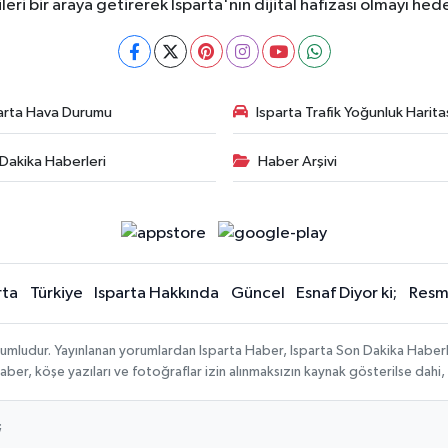
ileri bir araya getirerek Isparta'nın dijital hafızası olmayı hede
arta Hava Durumu
Isparta Trafik Yoğunluk Harita
Dakika Haberleri
Haber Arşivi
rta
Türkiye
Isparta Hakkında
Güncel
Esnaf Diyor ki;
Resmi
orumludur. Yayınlanan yorumlardan Isparta Haber, Isparta Son Dakika Haberl
n haber, köşe yazıları ve fotoğraflar izin alınmaksızın kaynak gösterilse da
;