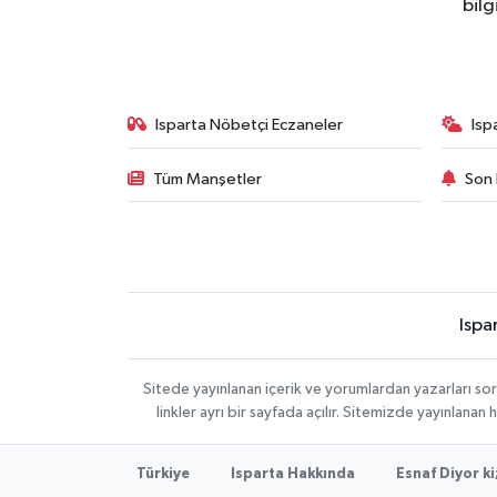
bilg
Isparta Nöbetçi Eczaneler
Isp
Tüm Manşetler
Son 
Ispa
Sitede yayınlanan içerik ve yorumlardan yazarları s
linkler ayrı bir sayfada açılır. Sitemizde yayınlana
Türkiye
Isparta Hakkında
Esnaf Diyor ki