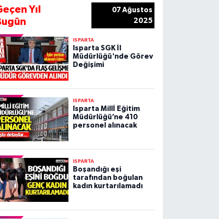
Geçen Yıl
07 Ağustos
Bugün
2025
ISPARTA
Isparta SGK İl
Müdürlüğü'nde Görev
Değişimi
ISPARTA
Isparta Millİ Eğitim
Müdürlüğü’ne 410
personel alınacak
ISPARTA
Boşandığı eşi
tarafından boğulan
kadın kurtarılamadı