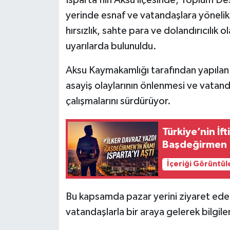
yerinde esnaf ve vatandaşlara yönelik 
Tarihi Yapılarımız
hırsızlık, sahte para ve dolandırıcılık 
uyarılarda bulunuldu.
Teknoloji
Aksu Kaymakamlığı tarafından yapılan 
Türkiye
asayiş olaylarının önlenmesi ve vata
çalışmalarını sürdürüyor.
Yerel
İletişim
Türkiye’nin İft
Başdeğirmen
Künye
İçeriği Görüntül
Bu kapsamda pazar yerini ziyaret eden 
vatandaşlarla bir araya gelerek bilgil