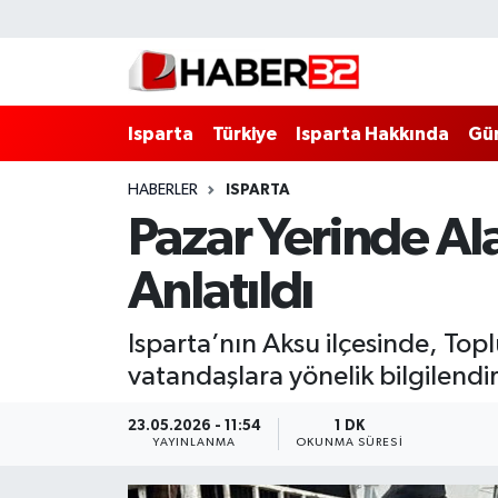
Isparta
Isparta Nöbetçi Eczaneler
Isparta
Türkiye
Isparta Hakkında
Gü
Isparta Hakkında
Isparta Hava Durumu
HABERLER
ISPARTA
Esnaf Diyor ki;
Isparta Trafik Yoğunluk Haritası
Pazar Yerinde Ala
ASAYİŞ
Süper Lig Puan Durumu ve Fikstür
Anlatıldı
BİLİM VE TEKNOLOJİ
Tüm Manşetler
Isparta’nın Aksu ilçesinde, Topl
EĞİTİM
Son Dakika Haberleri
vatandaşlara yönelik bilgilendi
GENEL
Haber Arşivi
23.05.2026 - 11:54
1 DK
YAYINLANMA
OKUNMA SÜRESI
Güncel