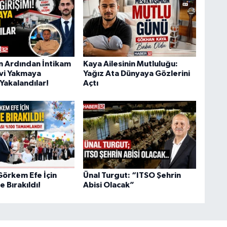
ın Ardından İntikam
Kaya Ailesinin Mutluluğu:
Evi Yakmaya
Yağız Ata Dünyaya Gözlerini
Yakalandılar!
Açtı
Görkem Efe İçin
Ünal Turgut: “ITSO Şehrin
 Bırakıldı!
Abisi Olacak”