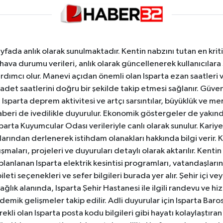
yfada anlık olarak sunulmaktadır. Kentin nabzını tutan en kriti
va durumu verileri, anlık olarak güncellenerek kullanıcılara
dımcı olur. Manevi açıdan önemli olan Isparta ezan saatleri ve
badet saatlerini doğru bir şekilde takip etmesi sağlanır. Güven
sparta deprem aktivitesi ve artçı sarsıntılar, büyüklük ve merk
aberi de ivedilikle duyurulur. Ekonomik göstergeler de yakınd
 Isparta Kuyumcular Odası verileriyle canlı olarak sunulur. Kariy
anlarından derlenerek istihdam olanakları hakkında bilgi verir
aları, projeleri ve duyuruları detaylı olarak aktarılır. Kentin tü
 planlanan Isparta elektrik kesintisi programları, vatandaşların
ti seçenekleri ve sefer bilgileri burada yer alır. Şehir içi veya
 Sağlık alanında, Isparta Şehir Hastanesi ile ilgili randevu ve
ademik gelişmeler takip edilir. Adli duyurular için Isparta Bar
ekli olan Isparta posta kodu bilgileri gibi hayatı kolaylaştıra