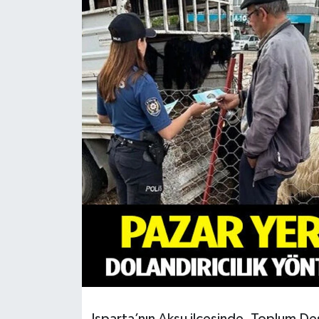
HABERDE İNSAN
İlginç
KÜLTÜR SANAT
MAGAZİN
Oyun
POLİTİKA
RESMİ İLANLAR
SAĞLIK
Spor
Isparta’nın Aksu ilçesinde, Toplum Des