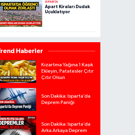
ISPARTA
Apart Kiraları Dudak
Uçuklatıyor
Trend Haberler
Kızartma Yağına 1 Kaşık
Ekleyin, Patatesler Çıtır
Çıtır Olsun
Son Dakika: Isparta’da
Deprem Paniği
Son Dakika: Isparta’da
Arka Arkaya Deprem