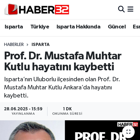
Isparta
Isparta Nöbetçi Eczaneler
Isparta
Türkiye
Isparta Hakkında
Güncel
Es
Isparta Hakkında
Isparta Hava Durumu
HABERLER
ISPARTA
Prof. Dr. Mustafa Muhtar
Esnaf Diyor ki;
Isparta Trafik Yoğunluk Haritası
Kutlu hayatını kaybetti
ASAYİŞ
Süper Lig Puan Durumu ve Fikstür
Isparta’nın Uluborlu ilçesinden olan Prof. Dr.
Mustafa Muhtar Kutlu Ankara’da hayatını
BİLİM VE TEKNOLOJİ
Tüm Manşetler
kaybetti.
EĞİTİM
Son Dakika Haberleri
28.06.2025 - 15:59
1 DK
YAYINLANMA
OKUNMA SÜRESI
GENEL
Haber Arşivi
Güncel