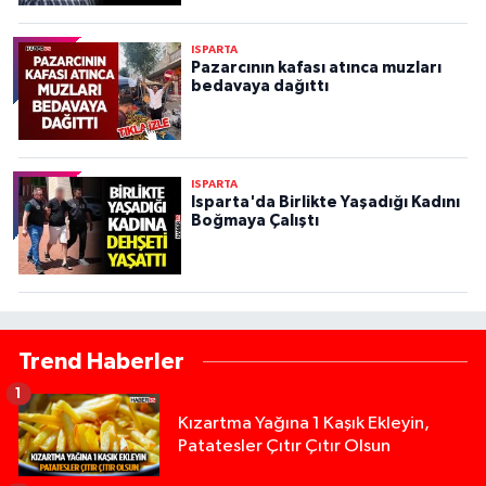
ISPARTA
Pazarcının kafası atınca muzları
bedavaya dağıttı
ISPARTA
Isparta'da Birlikte Yaşadığı Kadını
Boğmaya Çalıştı
Trend Haberler
1
Kızartma Yağına 1 Kaşık Ekleyin,
Patatesler Çıtır Çıtır Olsun