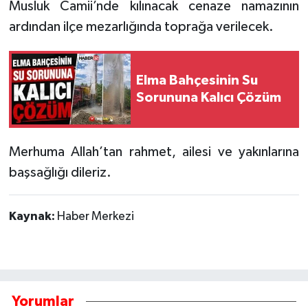
Musluk Camii’nde kılınacak cenaze namazının
ardından ilçe mezarlığında toprağa verilecek.
Tarihi Yapılarımız
Teknoloji
Elma Bahçesinin Su
Sorununa Kalıcı Çözüm
Türkiye
Yerel
Merhuma Allah’tan rahmet, ailesi ve yakınlarına
başsağlığı dileriz.
İletişim
Künye
Kaynak:
Haber Merkezi
Yorumlar