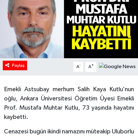
HABERDE İNSAN
İlginç
KÜLTÜR SANAT
MAGAZİN
Paylaş
-
+
A
A
Oyun
Emekli Astsubay merhum Salih Kaya Kutlu'nun
POLİTİKA
oğlu, Ankara Üniversitesi Öğretim Üyesi Emekli
RESMİ İLANLAR
Prof. Mustafa Muhtar Kutlu, 73 yaşında hayatını
kaybetti.
SAĞLIK
Cenazesi bugün ikindi namazını müteakip Uluborlu
Spor