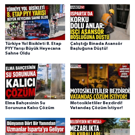
Türkiye Yol Bisikleti 8. Etap
Çalıştığı Binada Asansör
PYY Yarışı Büyük Heyecana
Başluğuna Düştü!
Sahne Oldu
Elma Bahçesinin Su
Motosikletliler Bezdirdi!
Sorununa Kalıcı Çözüm
Vatandaş Çözüm İstiyor!