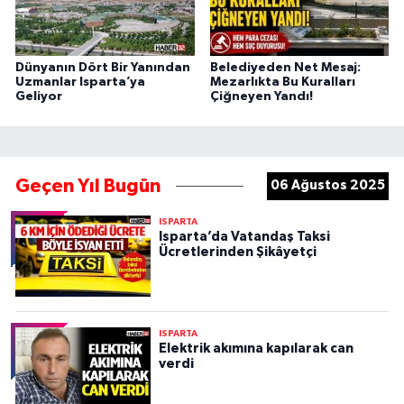
Dünyanın Dört Bir Yanından
Belediyeden Net Mesaj:
Uzmanlar Isparta’ya
Mezarlıkta Bu Kuralları
Geliyor
Çiğneyen Yandı!
Geçen Yıl Bugün
06 Ağustos 2025
ISPARTA
Isparta’da Vatandaş Taksi
Ücretlerinden Şikâyetçi
ISPARTA
Elektrik akımına kapılarak can
verdi