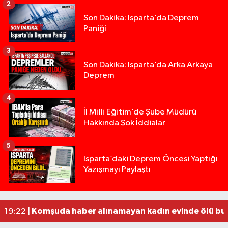
2
Son Dakika: Isparta’da Deprem
Paniği
3
Son Dakika: Isparta’da Arka Arkaya
Deprem
4
İl Milli Eğitim’de Şube Müdürü
Hakkında Şok İddialar
5
Yığılca'da kardeşler arasındaki silahlı kavgada 
13:00 |
Isparta’daki Deprem Öncesi Yaptığı
Yazışmayı Paylaştı
Tur teknesi çalışanlarının birbirine girdiği kavga
12:48 |
MOTOSİKLETLE ÇARPIŞAN OTOMOBİL GÜL HEYKE
02:26 |
Alzheimer Hastası Adamdan Saatlerdir Haber A
20:12 |
Komşuda haber alınamayan kadın evinde ölü bu
19:22 |