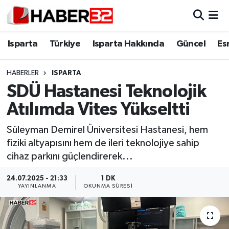
Isparta
Isparta Nöbetçi Eczaneler
Isparta
Türkiye
Isparta Hakkında
Güncel
Es
Isparta Hakkında
Isparta Hava Durumu
HABERLER
ISPARTA
SDÜ Hastanesi Teknolojik
Esnaf Diyor ki;
Isparta Trafik Yoğunluk Haritası
Atılımda Vites Yükseltti
ASAYİŞ
Süper Lig Puan Durumu ve Fikstür
Süleyman Demirel Üniversitesi Hastanesi, hem
fiziki altyapısını hem de ileri teknolojiye sahip
BİLİM VE TEKNOLOJİ
Tüm Manşetler
cihaz parkını güçlendirerek...
EĞİTİM
Son Dakika Haberleri
24.07.2025 - 21:33
1 DK
YAYINLANMA
OKUNMA SÜRESI
GENEL
Haber Arşivi
Güncel