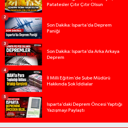
Patatesler Çıtır Çıtır Olsun
2
Son Dakika: Isparta’da Deprem
Paniği
3
Son Dakika: Isparta’da Arka Arkaya
Deprem
4
İl Milli Eğitim’de Şube Müdürü
Hakkında Şok İddialar
5
Yığılca'da kardeşler arasındaki silahlı kavgada 
13:00 |
Isparta’daki Deprem Öncesi Yaptığı
Yazışmayı Paylaştı
Tur teknesi çalışanlarının birbirine girdiği kavga
12:48 |
MOTOSİKLETLE ÇARPIŞAN OTOMOBİL GÜL HEYKE
02:26 |
Alzheimer Hastası Adamdan Saatlerdir Haber A
20:12 |