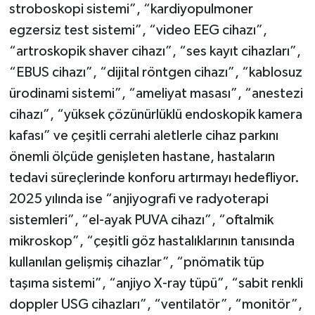
stroboskopi sistemi”, “kardiyopulmoner
egzersiz test sistemi”, “video EEG cihazı”,
“artroskopik shaver cihazı”, “ses kayıt cihazları”,
“EBUS cihazı”, “dijital röntgen cihazı”, “kablosuz
ürodinami sistemi”, “ameliyat masası”, “anestezi
cihazı”, “yüksek çözünürlüklü endoskopik kamera
kafası” ve çeşitli cerrahi aletlerle cihaz parkını
önemli ölçüde genişleten hastane, hastaların
tedavi süreçlerinde konforu artırmayı hedefliyor.
2025 yılında ise “anjiyografi ve radyoterapi
sistemleri”, “el-ayak PUVA cihazı”, “oftalmik
mikroskop”, “çeşitli göz hastalıklarının tanısında
kullanılan gelişmiş cihazlar”, “pnömatik tüp
taşıma sistemi”, “anjiyo X-ray tüpü”, “sabit renkli
doppler USG cihazları”, “ventilatör”, “monitör”,