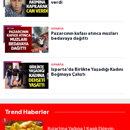
verdi
ISPARTA
Pazarcının kafası atınca muzları
bedavaya dağıttı
ISPARTA
Isparta'da Birlikte Yaşadığı Kadını
Boğmaya Çalıştı
Trend Haberler
1
Kızartma Yağına 1 Kaşık Ekleyin,