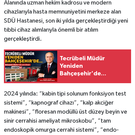
Alanında uzman hekim kadrosu ve modern
cihazlarıyla hasta memnuniyetini merkeze alan
Tarihi Yapılarımız
SDÜ Hastanesi, son iki yılda gerçekleştirdiği yeni
tıbbi cihaz alımlarıyla önemli bir atılım
Teknoloji
gerçekleştirdi.
Türkiye
Tecrübeli Müdür
Yerel
Yeniden
Bahçeşehir'de...
İletişim
Künye
2024 yılında: “kabin tipi solunum fonksiyon test
sistemi”, “kapnograf cihazı”, “kalp akciğer
makinesi”, “floresan modüllü üst düzey beyin ve
sinir cerrahisi ameliyat mikroskobu”, “tam
endoskopik omurga cerrahi sistemi”, “endo-