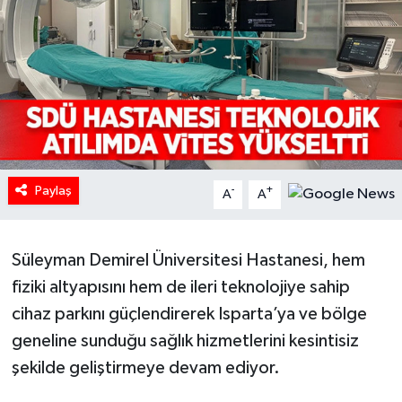
HABERDE İNSAN
İlginç
KÜLTÜR SANAT
MAGAZİN
Paylaş
-
+
A
A
Oyun
Süleyman Demirel Üniversitesi Hastanesi, hem
POLİTİKA
fiziki altyapısını hem de ileri teknolojiye sahip
RESMİ İLANLAR
cihaz parkını güçlendirerek Isparta’ya ve bölge
geneline sunduğu sağlık hizmetlerini kesintisiz
SAĞLIK
şekilde geliştirmeye devam ediyor.
Spor