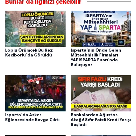
Bunlar da ilginizi çekebilir
Loplu Örümcek Bu Kez
Isparta’nın Önde Gelen
Keçiborlu'da Görüldü
Müteahhitlik Firmaları
YAPISPARTA Fuarı’nda
Buluşuyor
Isparta'da Asker
Bankalardan Ağustos
Eğlencesinde Kavga Çıktı
Atağı! Sıfır Faizli Kredi Yarışı
Başladı