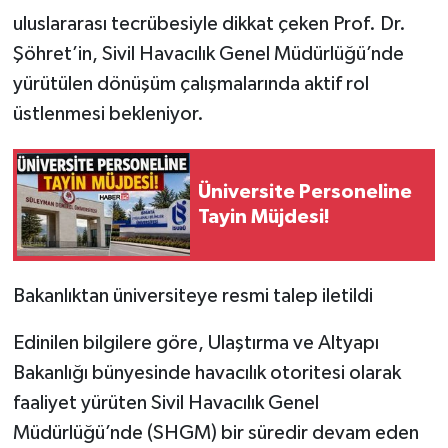
uluslararası tecrübesiyle dikkat çeken Prof. Dr.
Tarihi Yapılarımız
Şöhret’in, Sivil Havacılık Genel Müdürlüğü’nde
yürütülen dönüşüm çalışmalarında aktif rol
Teknoloji
üstlenmesi bekleniyor.
Türkiye
Üniversite Personeline
Yerel
Tayin Müjdesi!
İletişim
Bakanlıktan üniversiteye resmi talep iletildi
Künye
Edinilen bilgilere göre, Ulaştırma ve Altyapı
Bakanlığı bünyesinde havacılık otoritesi olarak
faaliyet yürüten Sivil Havacılık Genel
Müdürlüğü’nde (SHGM) bir süredir devam eden