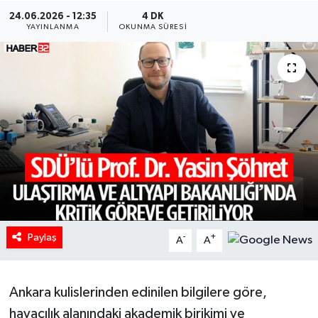
24.06.2026 - 12:35
4 DK
HABERDE İNSAN
YAYINLANMA
OKUNMA SÜRESI
İlginç
KÜLTÜR SANAT
MAGAZİN
Oyun
POLİTİKA
Paylaş
-
+
A
A
RESMİ İLANLAR
SAĞLIK
Ankara kulislerinden edinilen bilgilere göre,
havacılık alanındaki akademik birikimi ve
Spor