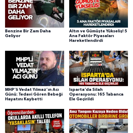
Benzine Bir Zam Daha
Altın ve Gümüşte Yükseliş! 5
Geliyor
Ana Faktör Piyasaları
Hareketlendirdi
MHP’li Vedat Yılmaz’ın Acı
Isparta’da Silah
Günü: Tedavi Gören Bebeği
Operasyonu: 165 Tabanca
Hayatını Kaybetti
Ele Geçirildi