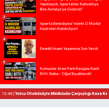
Yapılsaydı, Ispartalılar Kahvaltıya
Bile Antalya’ya Giderdi”
3
Isparta Belediyesi'ndeki O Müdür
Kadroları Kaldırılıyor!
4
Emekli İmam Yaşamına Son Verdi
5
Isparta’da Silah Operasyonu: 165 Tabanca Ele Ge
19:36 |
Komşular Arası Park Kavgası Kanlı
Bitti: Baba - Oğul Bıçaklandı!
Anız Yangını Kazaya Neden Oldu: 13 Araç Birbirin
17:18 |
Alevlere Teslim Olan Gecekondu Kullanılamaz H
17:08 |
Alevlere teslim olan gecekondu kullanılamaz hal
13:48 |
Yolcu Otobüsüyle Minibüsün Çarpıştığı Kaza K
13:46 |