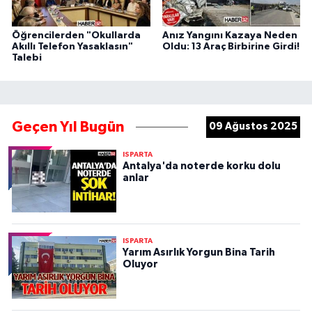
Öğrencilerden "Okullarda
Anız Yangını Kazaya Neden
Akıllı Telefon Yasaklasın"
Oldu: 13 Araç Birbirine Girdi!
Talebi
Geçen Yıl Bugün
09 Ağustos 2025
ISPARTA
Antalya'da noterde korku dolu
anlar
ISPARTA
Yarım Asırlık Yorgun Bina Tarih
Oluyor