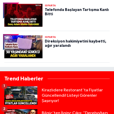
ISPARTA
Telefonda Başlayan Tartışma Kanlı
Bitti
ISPARTA
Direksiyon hakimiyetini kaybetti,
ağır yaralandı
Trend Haberler
1
Kirazlıdere Restorant'ta Fiyatlar
Güncellendi! Listeyi Görenler
Şaşırıyor!
2
Bilgiç’ten İlginç Çıkış: “Dereboğazı