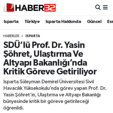
Isparta
Isparta Nöbetçi Eczaneler
Isparta
Türkiye
Isparta Hakkında
Güncel
Es
Isparta Hakkında
Isparta Hava Durumu
HABERLER
ISPARTA
SDÜ’lü Prof. Dr. Yasin
Esnaf Diyor ki;
Isparta Trafik Yoğunluk Haritası
Şöhret, Ulaştırma Ve
ASAYİŞ
Süper Lig Puan Durumu ve Fikstür
Altyapı Bakanlığı’nda
Kritik Göreve Getiriliyor
BİLİM VE TEKNOLOJİ
Tüm Manşetler
Isparta Süleyman Demirel Üniversitesi Sivil
EĞİTİM
Son Dakika Haberleri
Havacılık Yüksekokulu’nda görev yapan Prof. Dr.
Yasin Şöhret’in, Ulaştırma ve Altyapı Bakanlığı
GENEL
Haber Arşivi
bünyesinde kritik bir göreve getirileceği
öğrenildi.
Güncel