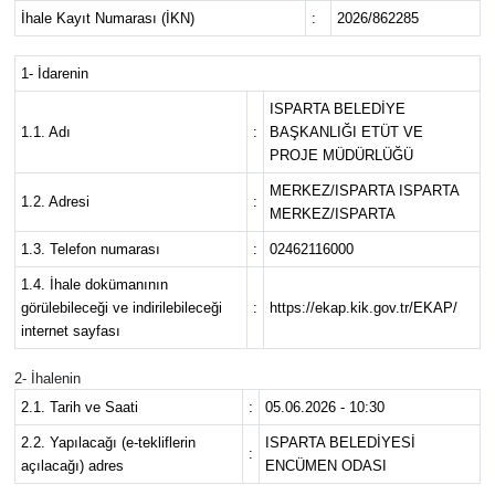
İhale Kayıt Numarası (İKN)
:
2026/862285
HABERDE İNSAN
1- İdarenin
İlginç
ISPARTA BELEDİYE
1.1. Adı
:
BAŞKANLIĞI ETÜT VE
KÜLTÜR SANAT
PROJE MÜDÜRLÜĞÜ
MERKEZ/ISPARTA ISPARTA
1.2. Adresi
:
MAGAZİN
MERKEZ/ISPARTA
1.3. Telefon numarası
:
02462116000
Oyun
1.4. İhale dokümanının
görülebileceği ve indirilebileceği
:
https://ekap.kik.gov.tr/EKAP/
POLİTİKA
internet sayfası
RESMİ İLANLAR
2- İhalenin
2.1. Tarih ve Saati
:
05.06.2026 - 10:30
SAĞLIK
2.2. Yapılacağı (e-tekliflerin
ISPARTA BELEDİYESİ
:
açılacağı) adres
ENCÜMEN ODASI
Spor