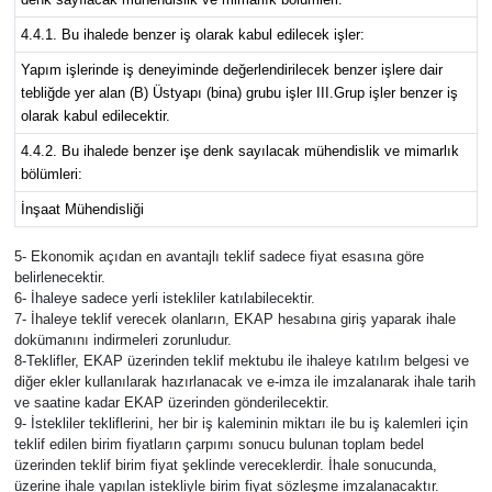
4.4.1. Bu ihalede benzer iş olarak kabul edilecek işler:
Yapım işlerinde iş deneyiminde değerlendirilecek benzer işlere dair
tebliğde yer alan (B) Üstyapı (bina) grubu işler III.Grup işler benzer iş
olarak kabul edilecektir.
4.4.2. Bu ihalede benzer işe denk sayılacak mühendislik ve mimarlık
bölümleri:
İnşaat Mühendisliği
5- Ekonomik açıdan en avantajlı teklif sadece fiyat esasına göre
belirlenecektir.
6- İhaleye sadece yerli istekliler katılabilecektir.
7- İhaleye teklif verecek olanların, EKAP hesabına giriş yaparak ihale
dokümanını indirmeleri zorunludur.
8-Teklifler, EKAP üzerinden teklif mektubu ile ihaleye katılım belgesi ve
diğer ekler kullanılarak hazırlanacak ve e-imza ile imzalanarak ihale tarih
ve saatine kadar EKAP üzerinden gönderilecektir.
9- İstekliler tekliflerini, her bir iş kaleminin miktarı ile bu iş kalemleri için
teklif edilen birim fiyatların çarpımı sonucu bulunan toplam bedel
üzerinden teklif birim fiyat şeklinde vereceklerdir. İhale sonucunda,
üzerine ihale yapılan istekliyle birim fiyat sözleşme imzalanacaktır.