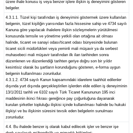
üzere ihale konusu iş veya benzer işlere ilişkin iş deneyimini gösteren
belgeler.
4.3.1.1. Tüzel kişi tarafından iş deneyimini göstermek üzere kullanılan
belgenin, tüzel kişiliğin yarısından fazla hissesine sahip ve 4734 sayılı
Kanuna göre yapılacak ihalelere ilişkin sözleşmelerin yürütülmesi
konusunda temsile ve yönetime yetkili olan ortağına ait olması
halinde, ticaret ve sanayi odası/ticaret odası bünyesinde bulunan
ticaret sicili müdürlükleri veya yeminli mali müşavir ya da serbest
muhasebeci mali müşavir tarafından ilk ilan tarihinden sonra
düzenlenen ve düzenlendiği tarihten geriye doğru son bir yıldır
kesintisiz olarak bu şartların korunduğunu gösteren, e-forma uygun
belgenin kullanılması zorunludur.
4.3.1.2. 4734 sayılı Kanun kapsamındaki idarelere taahhüt edilenler
dışında yurt dışında gerçekleştirilen işlerden elde edilen iş deneyiminin
13/1/2011 tarihli ve 6102 sayılı Türk Ticaret Kanununun 195 inci
maddesinin ikinci fıkrası gereğince pay çoğunluğuna dayanarak
kurulan şirketler topluluğu ilişkisi içinde kullanılması halinde bu hukuki
ilişkiyi ve bu ilişkinin süresini tevsik eden belgelerin sunulması
zorunludur.
4.4. Bu ihalede benzer iş olarak kabul edilecek işler ve benzer işe
denk sayılacak mühendislik ve mimarlık bölümleri: