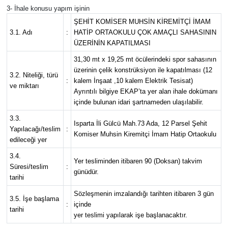
3- İhale konusu yapım işinin
ŞEHİT KOMİSER MUHSİN KİREMİTÇİ İMAM
Tarihi Yapılarımız
3.1. Adı
:
HATİP ORTAOKULU ÇOK AMAÇLI SAHASININ
ÜZERİNİN KAPATILMASI
Teknoloji
31,30 mt x 19,25 mt öcülerindeki spor sahasının
üzerinin çelik konstrüksiyon ile kapatılması (12
3.2. Niteliği, türü
Türkiye
:
kalem İnşaat ,10 kalem Elektrik Tesisat)
ve miktarı
Ayrıntılı bilgiye EKAP’ta yer alan ihale dokümanı
Yerel
içinde bulunan idari şartnameden ulaşılabilir.
3.3.
Isparta İli Gülcü Mah.73 Ada, 12 Parsel Şehit
İletişim
Yapılacağı/teslim
:
Komiser Muhsin Kiremitçi İmam Hatip Ortaokulu
edileceği yer
Künye
3.4.
Yer tesliminden itibaren 90 (Doksan) takvim
Süresi/teslim
:
günüdür.
tarihi
Sözleşmenin imzalandığı tarihten itibaren 3 gün
3.5. İşe başlama
:
içinde
tarihi
yer teslimi yapılarak işe başlanacaktır.