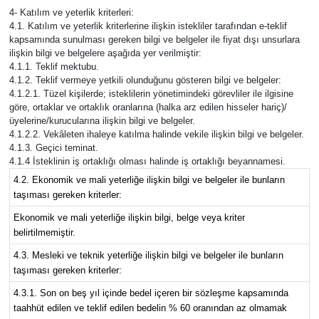
4- Katılım ve yeterlik kriterleri:
4.1. Katılım ve yeterlik kriterlerine ilişkin istekliler tarafından e-teklif
kapsamında sunulması gereken bilgi ve belgeler ile fiyat dışı unsurlara
ilişkin bilgi ve belgelere aşağıda yer verilmiştir:
4.1.1. Teklif mektubu.
4.1.2. Teklif vermeye yetkili olunduğunu gösteren bilgi ve belgeler:
4.1.2.1. Tüzel kişilerde; isteklilerin yönetimindeki görevliler ile ilgisine
göre, ortaklar ve ortaklık oranlarına (halka arz edilen hisseler hariç)/
üyelerine/kurucularına ilişkin bilgi ve belgeler.
4.1.2.2. Vekâleten ihaleye katılma halinde vekile ilişkin bilgi ve belgeler.
4.1.3. Geçici teminat.
4.1.4 İsteklinin iş ortaklığı olması halinde iş ortaklığı beyannamesi.
4.2. Ekonomik ve mali yeterliğe ilişkin bilgi ve belgeler ile bunların
taşıması gereken kriterler:
Ekonomik ve mali yeterliğe ilişkin bilgi, belge veya kriter
belirtilmemiştir.
4.3. Mesleki ve teknik yeterliğe ilişkin bilgi ve belgeler ile bunların
taşıması gereken kriterler:
4.3.1. Son on beş yıl içinde bedel içeren bir sözleşme kapsamında
taahhüt edilen ve teklif edilen bedelin % 60 oranından az olmamak