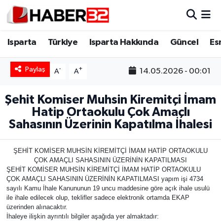
Isparta
Isparta Nöbetçi Eczaneler
Isparta
Türkiye
Isparta Hakkında
Güncel
Es
Isparta Hakkında
Isparta Hava Durumu
Paylaş
-
+
14.05.2026 - 00:01
A
A
Esnaf Diyor ki;
Isparta Trafik Yoğunluk Haritası
Şehit Komiser Muhsin Kiremitçi İmam
Hatip Ortaokulu Çok Amaçlı
ASAYİŞ
Süper Lig Puan Durumu ve Fikstür
Sahasının Üzerinin Kapatılma İhalesi
BİLİM VE TEKNOLOJİ
Tüm Manşetler
ŞEHİT KOMİSER MUHSİN KİREMİTÇİ İMAM HATİP ORTAOKULU
ÇOK AMAÇLI SAHASININ ÜZERİNİN KAPATILMASI
EĞİTİM
Son Dakika Haberleri
ŞEHİT KOMİSER MUHSİN KİREMİTÇİ İMAM HATİP ORTAOKULU
ÇOK AMAÇLI SAHASININ ÜZERİNİN KAPATILMASI yapım işi 4734
GENEL
Haber Arşivi
sayılı Kamu İhale Kanununun 19 uncu maddesine göre açık ihale usulü
ile ihale edilecek olup, teklifler sadece elektronik ortamda EKAP
üzerinden alınacaktır.
Güncel
İhaleye ilişkin ayrıntılı bilgiler aşağıda yer almaktadır: