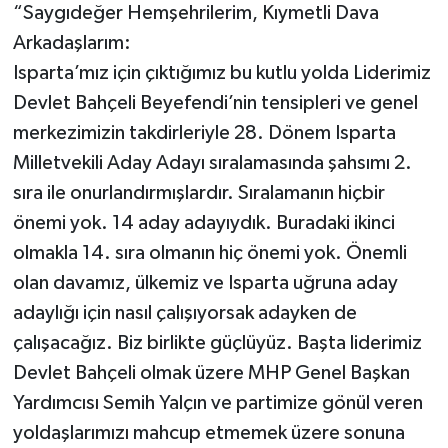
“Saygıdeğer Hemşehrilerim, Kıymetli Dava
Arkadaşlarım:
Tarihi Yapılarımız
Isparta’mız için çıktığımız bu kutlu yolda Liderimiz
Teknoloji
Devlet Bahçeli Beyefendi’nin tensipleri ve genel
merkezimizin takdirleriyle 28. Dönem Isparta
Türkiye
Milletvekili Aday Adayı sıralamasında şahsımı 2.
sıra ile onurlandırmışlardır. Sıralamanın hiçbir
Yerel
önemi yok. 14 aday adayıydık. Buradaki ikinci
İletişim
olmakla 14. sıra olmanın hiç önemi yok. Önemli
olan davamız, ülkemiz ve Isparta uğruna aday
Künye
adaylığı için nasıl çalışıyorsak adayken de
çalışacağız. Biz birlikte güçlüyüz. Başta liderimiz
Devlet Bahçeli olmak üzere MHP Genel Başkan
Yardımcısı Semih Yalçın ve partimize gönül veren
yoldaşlarımızı mahcup etmemek üzere sonuna