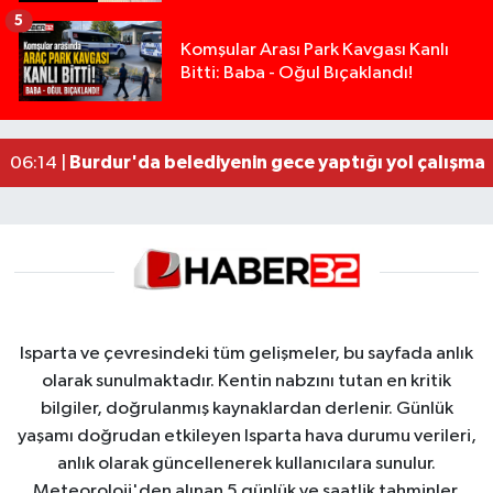
5
Tarsus'taki silahlı kavgada ölü sayısı 2'ye yükse
13:48 |
Komşular Arası Park Kavgası Kanlı
Bitti: Baba - Oğul Bıçaklandı!
Tarsus'ta silahlı kavga: Kuzenlerden biri öldü, d
09:47 |
Yasal sınırın yaklaşık 10 katı alkollü çıkan sürüc
09:44 |
Milyonluk miras kavgasında anne-kız yüzleşti: 
09:43 |
Burdur'da belediyenin gece yaptığı yol çalışmas
06:14 |
Isparta ve çevresindeki tüm gelişmeler, bu sayfada anlık
olarak sunulmaktadır. Kentin nabzını tutan en kritik
bilgiler, doğrulanmış kaynaklardan derlenir. Günlük
yaşamı doğrudan etkileyen Isparta hava durumu verileri,
anlık olarak güncellenerek kullanıcılara sunulur.
Meteoroloji'den alınan 5 günlük ve saatlik tahminler,