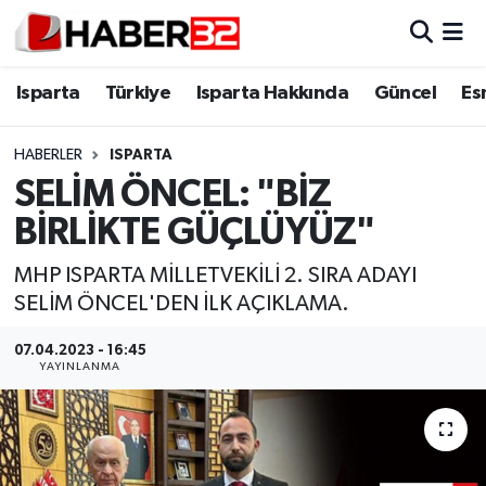
Isparta
Isparta Nöbetçi Eczaneler
Isparta
Türkiye
Isparta Hakkında
Güncel
Es
Isparta Hakkında
Isparta Hava Durumu
HABERLER
ISPARTA
SELİM ÖNCEL: "BİZ
Esnaf Diyor ki;
Isparta Trafik Yoğunluk Haritası
BİRLİKTE GÜÇLÜYÜZ"
ASAYİŞ
Süper Lig Puan Durumu ve Fikstür
MHP ISPARTA MİLLETVEKİLİ 2. SIRA ADAYI
SELİM ÖNCEL'DEN İLK AÇIKLAMA.
BİLİM VE TEKNOLOJİ
Tüm Manşetler
07.04.2023 - 16:45
EĞİTİM
Son Dakika Haberleri
YAYINLANMA
GENEL
Haber Arşivi
Güncel