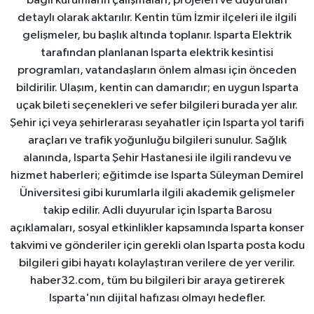
bağlı kurumların çalışmaları, projeleri ve duyuruları
detaylı olarak aktarılır. Kentin tüm İzmir ilçeleri ile ilgili
gelişmeler, bu başlık altında toplanır. Isparta Elektrik
tarafından planlanan Isparta elektrik kesintisi
programları, vatandaşların önlem alması için önceden
bildirilir. Ulaşım, kentin can damarıdır; en uygun Isparta
uçak bileti seçenekleri ve sefer bilgileri burada yer alır.
Şehir içi veya şehirlerarası seyahatler için Isparta yol tarifi
araçları ve trafik yoğunluğu bilgileri sunulur. Sağlık
alanında, Isparta Şehir Hastanesi ile ilgili randevu ve
hizmet haberleri; eğitimde ise Isparta Süleyman Demirel
Üniversitesi gibi kurumlarla ilgili akademik gelişmeler
takip edilir. Adli duyurular için Isparta Barosu
açıklamaları, sosyal etkinlikler kapsamında Isparta konser
takvimi ve gönderiler için gerekli olan Isparta posta kodu
bilgileri gibi hayatı kolaylaştıran verilere de yer verilir.
haber32.com, tüm bu bilgileri bir araya getirerek
Isparta'nın dijital hafızası olmayı hedefler.