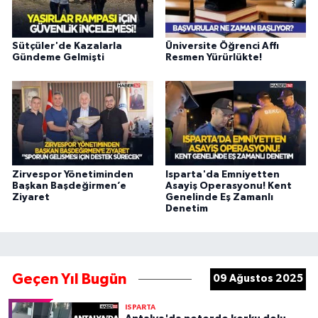
Sütçüler'de Kazalarla
Üniversite Öğrenci Affı
Gündeme Gelmişti
Resmen Yürürlükte!
Zirvespor Yönetiminden
Isparta'da Emniyetten
Başkan Başdeğirmen’e
Asayiş Operasyonu! Kent
Ziyaret
Genelinde Eş Zamanlı
Denetim
Geçen Yıl Bugün
09 Ağustos 2025
ISPARTA