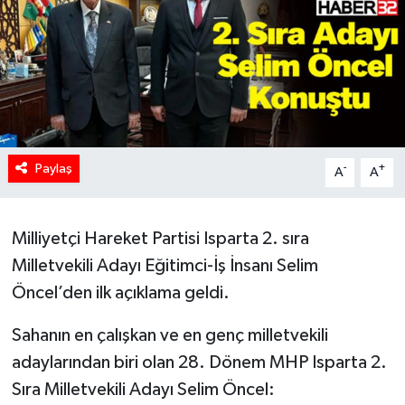
HABERDE İNSAN
İlginç
KÜLTÜR SANAT
Paylaş
MAGAZİN
-
+
A
A
Oyun
Milliyetçi Hareket Partisi Isparta 2. sıra
POLİTİKA
Milletvekili Adayı Eğitimci-İş İnsanı Selim
Öncel’den ilk açıklama geldi.
RESMİ İLANLAR
Sahanın en çalışkan ve en genç milletvekili
SAĞLIK
adaylarından biri olan 28. Dönem MHP Isparta 2.
Sıra Milletvekili Adayı Selim Öncel:
Spor