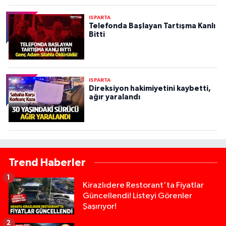
ISPARTA
Telefonda Başlayan Tartışma Kanlı
Bitti
ISPARTA
Direksiyon hakimiyetini kaybetti,
ağır yaralandı
Trend Haberler
1
Kirazlıdere Restorant'ta Fiyatlar
Güncellendi! Listeyi Görenler
Şaşırıyor!
2