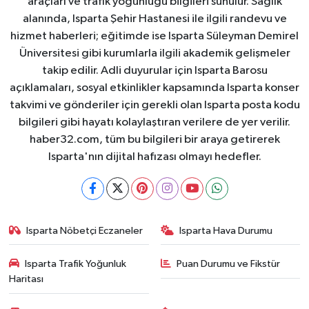
araçları ve trafik yoğunluğu bilgileri sunulur. Sağlık
alanında, Isparta Şehir Hastanesi ile ilgili randevu ve
hizmet haberleri; eğitimde ise Isparta Süleyman Demirel
Üniversitesi gibi kurumlarla ilgili akademik gelişmeler
takip edilir. Adli duyurular için Isparta Barosu
açıklamaları, sosyal etkinlikler kapsamında Isparta konser
takvimi ve gönderiler için gerekli olan Isparta posta kodu
bilgileri gibi hayatı kolaylaştıran verilere de yer verilir.
haber32.com, tüm bu bilgileri bir araya getirerek
Isparta'nın dijital hafızası olmayı hedefler.
Isparta Nöbetçi Eczaneler
Isparta Hava Durumu
Isparta Trafik Yoğunluk
Puan Durumu ve Fikstür
Haritası