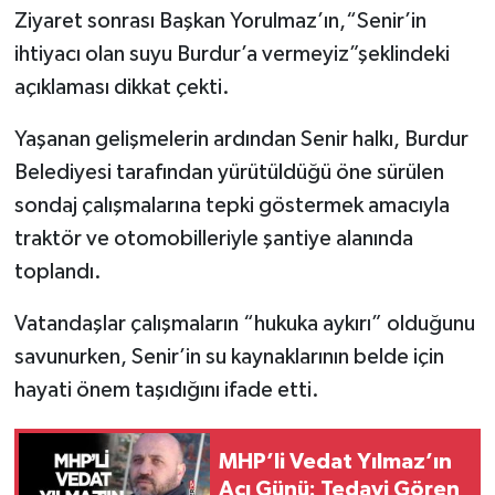
Ziyaret sonrası Başkan Yorulmaz’ın,“Senir’in
Tarihi Yapılarımız
ihtiyacı olan suyu Burdur’a vermeyiz”şeklindeki
açıklaması dikkat çekti.
Teknoloji
Yaşanan gelişmelerin ardından Senir halkı, Burdur
Türkiye
Belediyesi tarafından yürütüldüğü öne sürülen
sondaj çalışmalarına tepki göstermek amacıyla
Yerel
traktör ve otomobilleriyle şantiye alanında
toplandı.
İletişim
Vatandaşlar çalışmaların “hukuka aykırı” olduğunu
Künye
savunurken, Senir’in su kaynaklarının belde için
hayati önem taşıdığını ifade etti.
MHP’li Vedat Yılmaz’ın
Acı Günü: Tedavi Gören