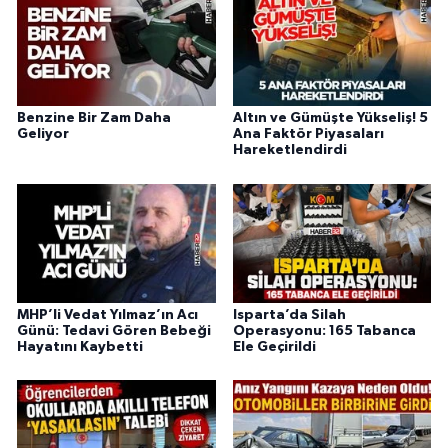
Benzine Bir Zam Daha
Altın ve Gümüşte Yükseliş! 5
Geliyor
Ana Faktör Piyasaları
Hareketlendirdi
MHP’li Vedat Yılmaz’ın Acı
Isparta’da Silah
Günü: Tedavi Gören Bebeği
Operasyonu: 165 Tabanca
Hayatını Kaybetti
Ele Geçirildi