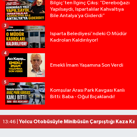
Bilgiç’ten İlginç Çıkış: “Dereboğazı
Yapılsaydı, Ispartalılar Kahvaltıya
Bile Antalya’ya Giderdi”
3
Isparta Belediyesi'ndeki O Müdür
Kadroları Kaldırılıyor!
4
Emekli İmam Yaşamına Son Verdi
5
Isparta’da Silah Operasyonu: 165 Tabanca Ele Ge
19:36 |
Komşular Arası Park Kavgası Kanlı
Bitti: Baba - Oğul Bıçaklandı!
Anız Yangını Kazaya Neden Oldu: 13 Araç Birbirin
17:18 |
Alevlere Teslim Olan Gecekondu Kullanılamaz H
17:08 |
Alevlere teslim olan gecekondu kullanılamaz hal
13:48 |
Yolcu Otobüsüyle Minibüsün Çarpıştığı Kaza K
13:46 |