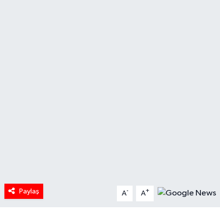
HABERDE İNSAN
İlginç
KÜLTÜR SANAT
MAGAZİN
Oyun
POLİTİKA
RESMİ İLANLAR
Paylaş
-
+
SAĞLIK
A
A
Spor