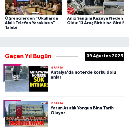
Öğrencilerden "Okullarda
Anız Yangını Kazaya Neden
Akıllı Telefon Yasaklasın"
Oldu: 13 Araç Birbirine Girdi!
Talebi
Geçen Yıl Bugün
09 Ağustos 2025
ISPARTA
Antalya'da noterde korku dolu
anlar
ISPARTA
Yarım Asırlık Yorgun Bina Tarih
Oluyor