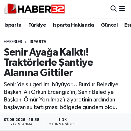
Isparta
Isparta Nöbetçi Eczaneler
Isparta
Türkiye
Isparta Hakkında
Güncel
Es
Isparta Hakkında
Isparta Hava Durumu
HABERLER
ISPARTA
Senir Ayağa Kalktı!
Esnaf Diyor ki;
Isparta Trafik Yoğunluk Haritası
Traktörlerle Şantiye
ASAYİŞ
Süper Lig Puan Durumu ve Fikstür
Alanına Gittiler
BİLİM VE TEKNOLOJİ
Tüm Manşetler
Senir’de su gerilimi büyüyor… Burdur Belediye
Başkanı Ali Orkun Ercengiz’in, Senir Belediye
EĞİTİM
Son Dakika Haberleri
Başkanı Ömür Yorulmaz’ı ziyaretinin ardından
başlayan su tartışması bölgede gündem oldu.
GENEL
Haber Arşivi
07.05.2026 - 18:58
1 DK
YAYINLANMA
OKUNMA SÜRESI
Güncel