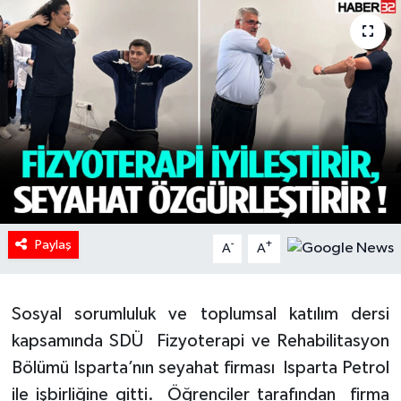
HABERDE İNSAN
İlginç
KÜLTÜR SANAT
MAGAZİN
Oyun
Paylaş
-
+
A
A
POLİTİKA
RESMİ İLANLAR
Sosyal sorumluluk ve toplumsal katılım dersi
kapsamında SDÜ Fizyoterapi ve Rehabilitasyon
SAĞLIK
Bölümü Isparta’nın seyahat firması Isparta Petrol
ile işbirliğine gitti. Öğrenciler tarafından firma
Spor