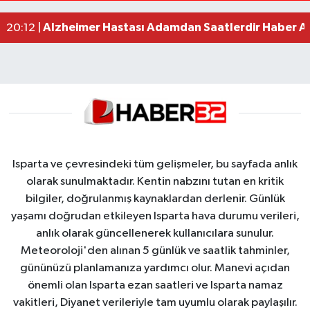
MOTOSİKLETLE ÇARPIŞAN OTOMOBİL GÜL HEYKE
02:26 |
Alzheimer Hastası Adamdan Saatlerdir Haber A
20:12 |
Komşuda haber alınamayan kadın evinde ölü bu
19:22 |
Isparta ve çevresindeki tüm gelişmeler, bu sayfada anlık
olarak sunulmaktadır. Kentin nabzını tutan en kritik
bilgiler, doğrulanmış kaynaklardan derlenir. Günlük
yaşamı doğrudan etkileyen Isparta hava durumu verileri,
anlık olarak güncellenerek kullanıcılara sunulur.
Meteoroloji'den alınan 5 günlük ve saatlik tahminler,
gününüzü planlamanıza yardımcı olur. Manevi açıdan
önemli olan Isparta ezan saatleri ve Isparta namaz
vakitleri, Diyanet verileriyle tam uyumlu olarak paylaşılır.