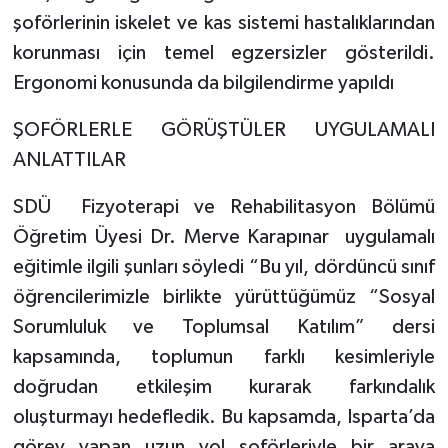
şoförlerinin iskelet ve kas sistemi hastalıklarından
Tarihi Yapılarımız
korunması için temel egzersizler gösterildi.
Ergonomi konusunda da bilgilendirme yapıldı
Teknoloji
ŞOFÖRLERLE GÖRÜŞTÜLER UYGULAMALI
Türkiye
ANLATTILAR
Yerel
SDÜ Fizyoterapi ve Rehabilitasyon Bölümü
Öğretim Üyesi Dr. Merve Karapınar uygulamalı
İletişim
eğitimle ilgili şunları söyledi “Bu yıl, dördüncü sınıf
öğrencilerimizle birlikte yürüttüğümüz “Sosyal
Künye
Sorumluluk ve Toplumsal Katılım” dersi
kapsamında, toplumun farklı kesimleriyle
doğrudan etkileşim kurarak farkındalık
oluşturmayı hedefledik. Bu kapsamda, Isparta’da
görev yapan uzun yol şoförleriyle bir araya