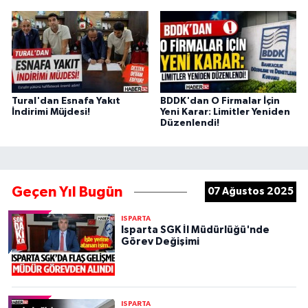
Tural'dan Esnafa Yakıt
BDDK'dan O Firmalar İçin
İndirimi Müjdesi!
Yeni Karar: Limitler Yeniden
Düzenlendi!
Geçen Yıl Bugün
07 Ağustos 2025
ISPARTA
Isparta SGK İl Müdürlüğü'nde
Görev Değişimi
ISPARTA