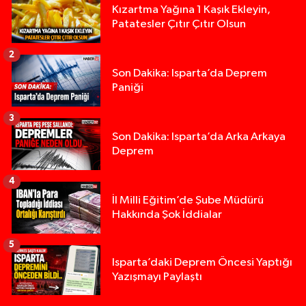
Kızartma Yağına 1 Kaşık Ekleyin,
Patatesler Çıtır Çıtır Olsun
2
Son Dakika: Isparta’da Deprem
Paniği
3
Son Dakika: Isparta’da Arka Arkaya
Deprem
4
İl Milli Eğitim’de Şube Müdürü
Hakkında Şok İddialar
5
Isparta’daki Deprem Öncesi Yaptığı
Yazışmayı Paylaştı
Yığılca'da kardeşler arasındaki silahlı kavgada 
13:00 |
Tur teknesi çalışanlarının birbirine girdiği kavga
12:48 |