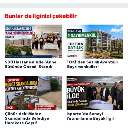
Bunlar da ilginizi çekebilir
SDÜ Hastanesi'nde 'Anne
TOKİ'den Satılık Avantajlı
Sütünün Önemi' Standı
Gayrimenkuller!
Çünür'deki Moloz
Isparta'da Sanayi
Skandalında Belediye
Yatırımlarına Büyük İlgi!
Harekete Geçti!