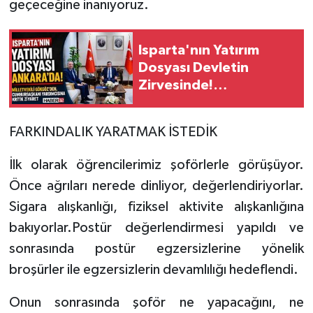
geçeceğine inanıyoruz.
Isparta'nın Yatırım
Dosyası Devletin
Zirvesinde!
Gökgöz'den Cevdet
Yılmaz'a Kritik Ziyaret
FARKINDALIK YARATMAK İSTEDİK
İlk olarak öğrencilerimiz şoförlerle görüşüyor.
Önce ağrıları nerede dinliyor, değerlendiriyorlar.
Sigara alışkanlığı, fiziksel aktivite alışkanlığına
bakıyorlar.Postür değerlendirmesi yapıldı ve
sonrasında postür egzersizlerine yönelik
broşürler ile egzersizlerin devamlılığı hedeflendi.
Onun sonrasında şoför ne yapacağını, ne