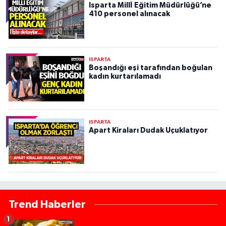
Isparta Millİ Eğitim Müdürlüğü’ne
410 personel alınacak
ISPARTA
Boşandığı eşi tarafından boğulan
kadın kurtarılamadı
ISPARTA
Apart Kiraları Dudak Uçuklatıyor
Trend Haberler
1