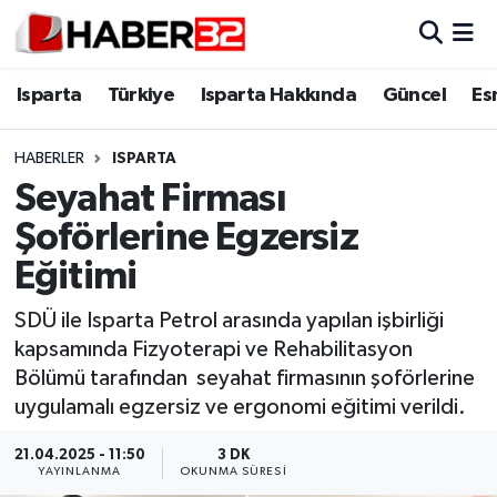
Isparta
Isparta Nöbetçi Eczaneler
Isparta
Türkiye
Isparta Hakkında
Güncel
Es
Isparta Hakkında
Isparta Hava Durumu
HABERLER
ISPARTA
Seyahat Firması
Esnaf Diyor ki;
Isparta Trafik Yoğunluk Haritası
Şoförlerine Egzersiz
ASAYİŞ
Süper Lig Puan Durumu ve Fikstür
Eğitimi
BİLİM VE TEKNOLOJİ
Tüm Manşetler
SDÜ ile Isparta Petrol arasında yapılan işbirliği
kapsamında Fizyoterapi ve Rehabilitasyon
EĞİTİM
Son Dakika Haberleri
Bölümü tarafından seyahat firmasının şoförlerine
uygulamalı egzersiz ve ergonomi eğitimi verildi.
GENEL
Haber Arşivi
21.04.2025 - 11:50
3 DK
YAYINLANMA
OKUNMA SÜRESI
Güncel