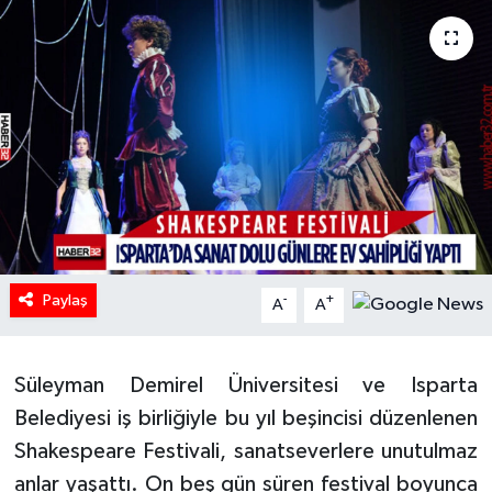
HABERDE İNSAN
İlginç
KÜLTÜR SANAT
MAGAZİN
Oyun
Paylaş
-
+
A
A
POLİTİKA
RESMİ İLANLAR
Süleyman Demirel Üniversitesi ve Isparta
Belediyesi iş birliğiyle bu yıl beşincisi düzenlenen
SAĞLIK
Shakespeare Festivali, sanatseverlere unutulmaz
anlar yaşattı. On beş gün süren festival boyunca
Spor