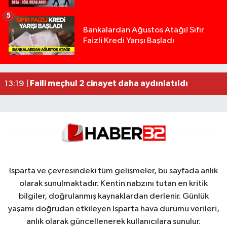
5
Isparta’da Silah Operasyonu: 165 Tabanca Ele Ge
19:43 |
Bankalardan Ağustos Atağı! Sıfır
Faizli Kredi Yarışı Başladı
Anız Yangını Kazaya Neden Oldu: 13 Araç Birbirin
17:18 |
Alevlere Teslim Olan Gecekondu Kullanılamaz H
17:08 |
Yolcu Otobüsüyle Minibüsün Çarpıştığı Kaza K
13:46 |
Faili meçhul 2 cinayet daha aydınlatıldı
13:19 |
Isparta ve çevresindeki tüm gelişmeler, bu sayfada anlık
olarak sunulmaktadır. Kentin nabzını tutan en kritik
bilgiler, doğrulanmış kaynaklardan derlenir. Günlük
yaşamı doğrudan etkileyen Isparta hava durumu verileri,
anlık olarak güncellenerek kullanıcılara sunulur.