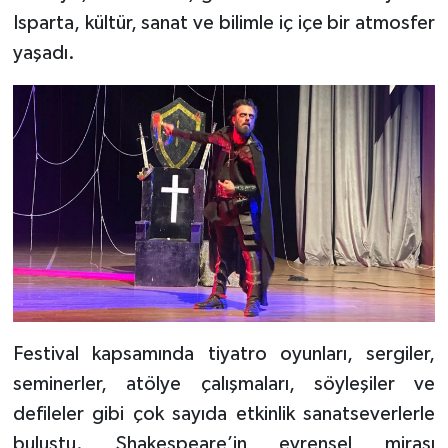
Isparta, kültür, sanat ve bilimle iç içe bir atmosfer
Tarihi Yapılarımız
yaşadı.
Teknoloji
Türkiye
Yerel
İletişim
Künye
Festival kapsamında tiyatro oyunları, sergiler,
seminerler, atölye çalışmaları, söyleşiler ve
defileler gibi çok sayıda etkinlik sanatseverlerle
buluştu. Shakespeare’in evrensel mirası