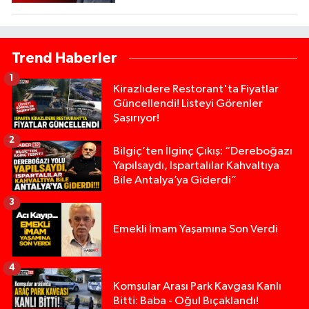
Trend Haberler
1
Kirazlıdere Restorant'ta Fiyatlar
Güncellendi! Listeyi Görenler
Şaşırıyor!
2
Bilgiç’ten İlginç Çıkış: “Dereboğazı
Yapılsaydı, Ispartalılar Kahvaltıya
Bile Antalya’ya Giderdi”
3
Emekli İmam Yaşamına Son Verdi
4
Komşular Arası Park Kavgası Kanlı
Bitti: Baba - Oğul Bıçaklandı!