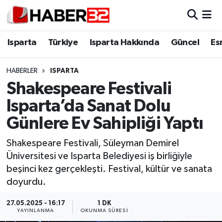
Isparta
Isparta Nöbetçi Eczaneler
Isparta
Türkiye
Isparta Hakkında
Güncel
Es
Isparta Hakkında
Isparta Hava Durumu
HABERLER
ISPARTA
Shakespeare Festivali
Esnaf Diyor ki;
Isparta Trafik Yoğunluk Haritası
Isparta’da Sanat Dolu
ASAYİŞ
Süper Lig Puan Durumu ve Fikstür
Günlere Ev Sahipliği Yaptı
BİLİM VE TEKNOLOJİ
Tüm Manşetler
Shakespeare Festivali, Süleyman Demirel
Üniversitesi ve Isparta Belediyesi iş birliğiyle
EĞİTİM
Son Dakika Haberleri
beşinci kez gerçekleşti. Festival, kültür ve sanata
doyurdu.
GENEL
Haber Arşivi
27.05.2025 - 16:17
1 DK
YAYINLANMA
OKUNMA SÜRESI
Güncel