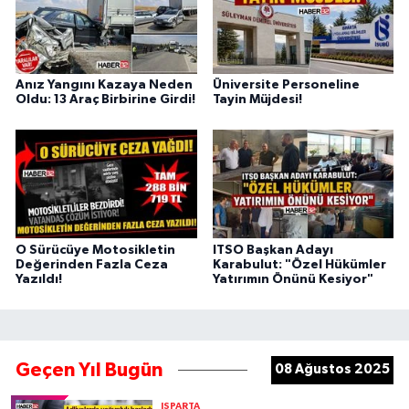
Anız Yangını Kazaya Neden
Üniversite Personeline
Oldu: 13 Araç Birbirine Girdi!
Tayin Müjdesi!
O Sürücüye Motosikletin
ITSO Başkan Adayı
Değerinden Fazla Ceza
Karabulut: "Özel Hükümler
Yazıldı!
Yatırımın Önünü Kesiyor"
Geçen Yıl Bugün
08 Ağustos 2025
ISPARTA