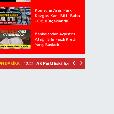
Komşular Arası Park
Kavgası Kanlı Bitti: Baba
- Oğul Bıçaklandı!
Bankalardan Ağustos
Anız Yangını Kazaya Neden Oldu: 13 Ara
17:18 |
Atağı! Sıfır Faizli Kredi
Alevlere Teslim Olan Gecekondu Kull
17:08 |
Yarışı Başladı
Yolcu Otobüsüyle Minibüsün Çarpışt
13:46 |
Faili meçhul 2 cinayet daha aydınlatıld
13:19 |
ON DAKIKA
AK Parti Eski İlçe Başkanının Aracı Kur
12:21 |