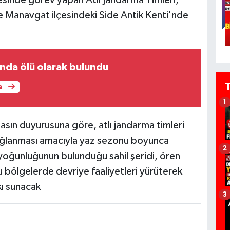
e Manavgat ilçesindeki Side Antik Kenti'nde
anda ölü olarak bulundu
e
1
asın duyurusuna göre, atlı jandarma timleri
sağlanması amacıyla yaz sezonu boyunca
2
yoğunluğunun bulunduğu sahil şeridi, ören
u bölgelerde devriye faaliyetleri yürüterek
kı sunacak
3