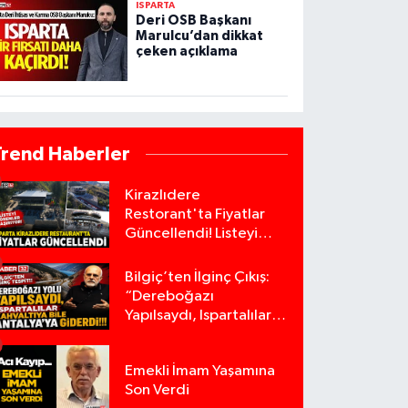
ISPARTA
Deri OSB Başkanı
Marulcu’dan dikkat
çeken açıklama
Trend Haberler
Kirazlıdere
Restorant'ta Fiyatlar
Güncellendi! Listeyi
Görenler Şaşırıyor!
Bilgiç’ten İlginç Çıkış:
“Dereboğazı
Yapılsaydı, Ispartalılar
Kahvaltıya Bile
Antalya’ya Giderdi”
Emekli İmam Yaşamına
Son Verdi