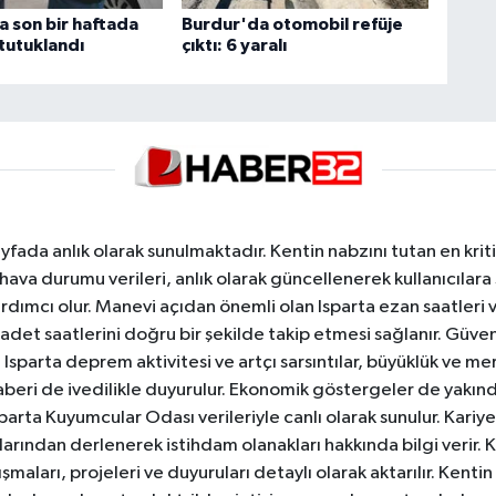
a son bir haftada
Burdur'da otomobil refüje
tutuklandı
çıktı: 6 yaralı
yfada anlık olarak sunulmaktadır. Kentin nabzını tutan en kriti
va durumu verileri, anlık olarak güncellenerek kullanıcılara
dımcı olur. Manevi açıdan önemli olan Isparta ezan saatleri ve
badet saatlerini doğru bir şekilde takip etmesi sağlanır. Güven
sparta deprem aktivitesi ve artçı sarsıntılar, büyüklük ve merk
aberi de ivedilikle duyurulur. Ekonomik göstergeler de yakınd
 Isparta Kuyumcular Odası verileriyle canlı olarak sunulur. Kariy
anlarından derlenerek istihdam olanakları hakkında bilgi verir
aları, projeleri ve duyuruları detaylı olarak aktarılır. Kentin tü