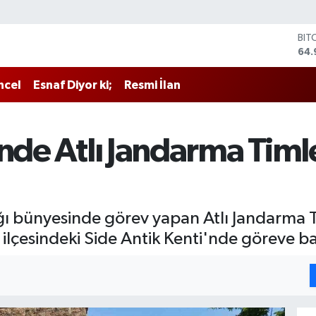
BIT
64.
DO
47,
ncel
Esnaf Diyor ki;
Resmi İlan
EU
55,
STE
64,
'nde Atlı Jandarma Timl
GRA
666
BİS
13.
ğı bünyesinde görev yapan Atlı Jandarma 
ilçesindeki Side Antik Kenti'nde göreve ba