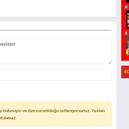
4
5
S
ş bulunuyor ve tüm sorumluluğu üstleniyorsunuz. Yazılan
utulamaz.