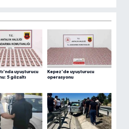
ı'nda uyuşturucu
Kepez'de uyuşturucu
u: 5 gözaltı
operasyonu