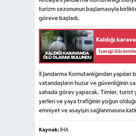
turizm sezonunun başlamasıyla birlikt
Tarihi Yapılarımız
göreve başladı.
Teknoloji
Kaldığı karav
Türkiye
İçeriği Görüntül
Yerel
İl Jandarma Komutanlığından yapılan b
İletişim
vatandaşların huzur ve güvenliğinin 
Künye
sahada görev yapacak. Timler, turist 
yerleri ve yaya trafiğinin yoğun olduğ
emniyet ve asayişin sağlanmasına kat
Kaynak:
İHA