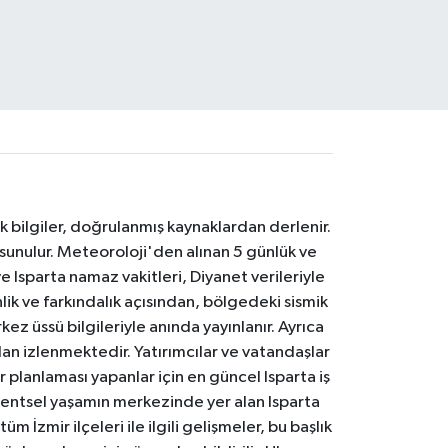
k bilgiler, doğrulanmış kaynaklardan derlenir.
 sunulur. Meteoroloji'den alınan 5 günlük ve
 Isparta namaz vakitleri, Diyanet verileriyle
lik ve farkındalık açısından, bölgedeki sismik
ez üssü bilgileriyle anında yayınlanır. Ayrıca
an izlenmektedir. Yatırımcılar ve vatandaşlar
er planlaması yapanlar için en güncel Isparta iş
. Kentsel yaşamın merkezinde yer alan Isparta
m İzmir ilçeleri ile ilgili gelişmeler, bu başlık