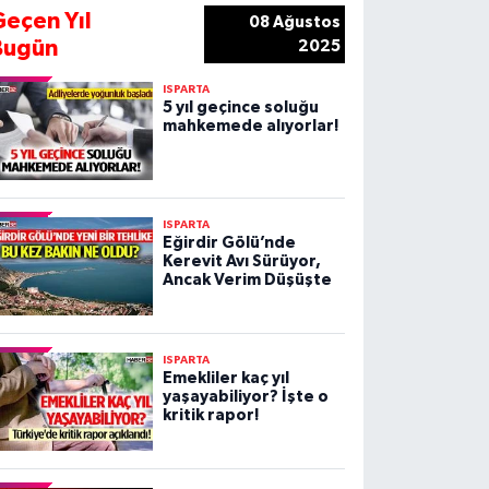
Geçen Yıl
08 Ağustos
Bugün
2025
ISPARTA
5 yıl geçince soluğu
mahkemede alıyorlar!
ISPARTA
Eğirdir Gölü’nde
Kerevit Avı Sürüyor,
Ancak Verim Düşüşte
ISPARTA
Emekliler kaç yıl
yaşayabiliyor? İşte o
kritik rapor!