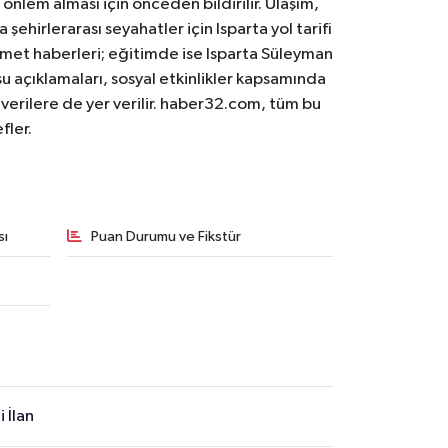
 önlem alması için önceden bildirilir. Ulaşım,
 şehirlerarası seyahatler için Isparta yol tarifi
 hizmet haberleri; eğitimde ise Isparta Süleyman
osu açıklamaları, sosyal etkinlikler kapsamında
n verilere de yer verilir. haber32.com, tüm bu
fler.
sı
Puan Durumu ve Fikstür
 İlan