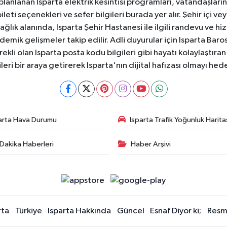
 planlanan Isparta elektrik kesintisi programları, vatandaşların
ti seçenekleri ve sefer bilgileri burada yer alır. Şehir içi veya
 Sağlık alanında, Isparta Şehir Hastanesi ile ilgili randevu ve
ademik gelişmeler takip edilir. Adli duyurular için Isparta Bar
ekli olan Isparta posta kodu bilgileri gibi hayatı kolaylaştıra
ileri bir araya getirerek Isparta'nın dijital hafızası olmayı hede
arta Hava Durumu
Isparta Trafik Yoğunluk Harita
Dakika Haberleri
Haber Arşivi
rta
Türkiye
Isparta Hakkında
Güncel
Esnaf Diyor ki;
Resmi