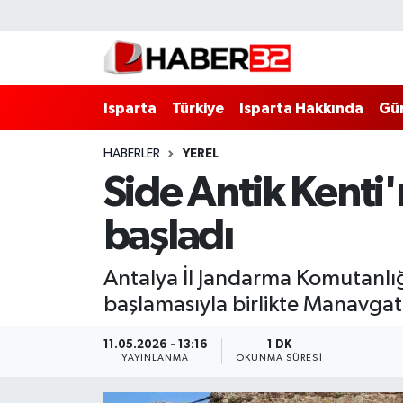
Isparta
Isparta Nöbetçi Eczaneler
Isparta
Türkiye
Isparta Hakkında
Gü
Isparta Hakkında
Isparta Hava Durumu
HABERLER
YEREL
Esnaf Diyor ki;
Isparta Trafik Yoğunluk Haritası
Side Antik Kenti
ASAYİŞ
Süper Lig Puan Durumu ve Fikstür
başladı
BİLİM VE TEKNOLOJİ
Tüm Manşetler
Antalya İl Jandarma Komutanlı
EĞİTİM
Son Dakika Haberleri
başlamasıyla birlikte Manavgat 
GENEL
Haber Arşivi
11.05.2026 - 13:16
1 DK
YAYINLANMA
OKUNMA SÜRESI
Güncel