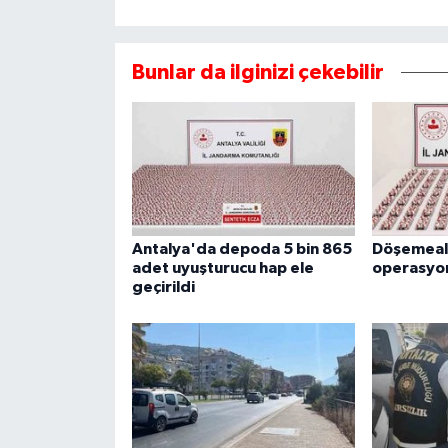
Bunlar da ilginizi çekebilir
Antalya'da depoda 5 bin 865
Döşemealt
adet uyuşturucu hap ele
operasyon
geçirildi