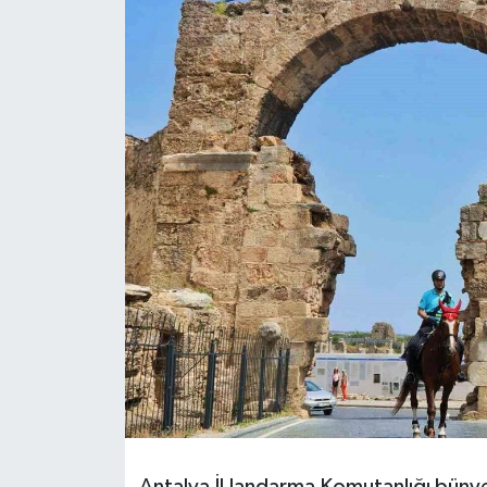
HABERDE İNSAN
İlginç
KÜLTÜR SANAT
MAGAZİN
Oyun
POLİTİKA
RESMİ İLANLAR
SAĞLIK
Spor
Antalya İl Jandarma Komutanlığı büny