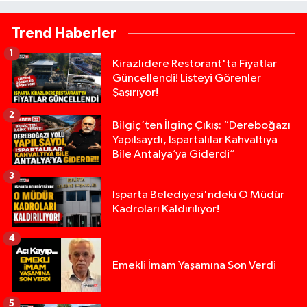
Trend Haberler
1
Kirazlıdere Restorant'ta Fiyatlar
Güncellendi! Listeyi Görenler
Şaşırıyor!
2
Bilgiç’ten İlginç Çıkış: “Dereboğazı
Yapılsaydı, Ispartalılar Kahvaltıya
Bile Antalya’ya Giderdi”
3
Isparta Belediyesi'ndeki O Müdür
Kadroları Kaldırılıyor!
4
Emekli İmam Yaşamına Son Verdi
5