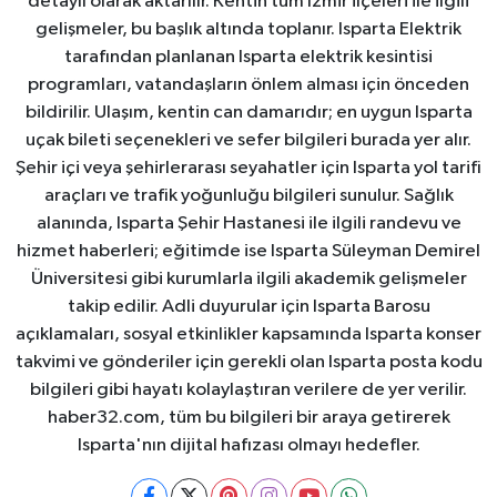
detaylı olarak aktarılır. Kentin tüm İzmir ilçeleri ile ilgili
gelişmeler, bu başlık altında toplanır. Isparta Elektrik
tarafından planlanan Isparta elektrik kesintisi
programları, vatandaşların önlem alması için önceden
bildirilir. Ulaşım, kentin can damarıdır; en uygun Isparta
uçak bileti seçenekleri ve sefer bilgileri burada yer alır.
Şehir içi veya şehirlerarası seyahatler için Isparta yol tarifi
araçları ve trafik yoğunluğu bilgileri sunulur. Sağlık
alanında, Isparta Şehir Hastanesi ile ilgili randevu ve
hizmet haberleri; eğitimde ise Isparta Süleyman Demirel
Üniversitesi gibi kurumlarla ilgili akademik gelişmeler
takip edilir. Adli duyurular için Isparta Barosu
açıklamaları, sosyal etkinlikler kapsamında Isparta konser
takvimi ve gönderiler için gerekli olan Isparta posta kodu
bilgileri gibi hayatı kolaylaştıran verilere de yer verilir.
haber32.com, tüm bu bilgileri bir araya getirerek
Isparta'nın dijital hafızası olmayı hedefler.