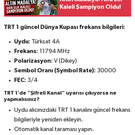
Kaleli Şampiyon Oldu!
Tarihi Yapılarımız
TRT 1 güncel Dünya Kupası frekans bilgileri:
Teknoloji
Uydu:
Türksat 4A
Türkiye
Frekans:
11794 MHz
Yerel
Polarizasyon:
V (Dikey)
Sembol Oranı (Symbol Rate):
30000
İletişim
FEC:
3/4
Künye
TRT 1'de "Şifreli Kanal" uyarısı çıkıyorsa ne
yapmalısınız?
Uydu alıcınızdaki TRT 1 kanalını güncel frekans
bilgileriyle yeniden ekleyin.
Otomatik kanal taraması yapın.