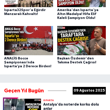
Isparta32Spor'a Eğirdir
Amerika'dan Isparta'ya
Manzaralı Kahvaltı!
Altın Madalya! Hifa Elif
Kaleli Şampiyon Oldu!
ANALİG Bocce
Başkan Özdemir'den
Şampiyonası’nda
Takıma Destek Çağrısı!
Isparta’ya 2 Derece Birden!
Geçen Yıl Bugün
09 Ağustos 2025
ISPARTA
Antalya'da noterde korku dolu
anlar