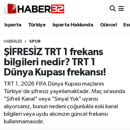
Isparta
Isparta Nöbetçi Eczaneler
Isparta
Türkiye
Isparta Hakkında
Güncel
Es
Isparta Hakkında
Isparta Hava Durumu
HABERLER
SPOR
ŞİFRESİZ TRT 1 frekans
Esnaf Diyor ki;
Isparta Trafik Yoğunluk Haritası
bilgileri nedir? TRT 1
ASAYİŞ
Süper Lig Puan Durumu ve Fikstür
Dünya Kupası frekansı!
BİLİM VE TEKNOLOJİ
Tüm Manşetler
TRT 1, 2026 FIFA Dünya Kupası maçlarını
Türkiye'de şifresiz yayınlamaktadır. Maç sırasında
EĞİTİM
Son Dakika Haberleri
"Şifreli Kanal" veya "Sinyal Yok" uyarısı
alıyorsanız, bunun nedeni çoğunlukla eski kanal
GENEL
Haber Arşivi
bilgileri veya uydu alıcınızın güncel frekansı
kullanmamasıdır.
Güncel