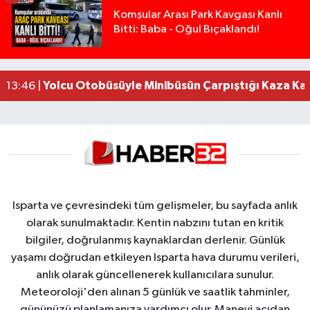
Isparta’da Silah Operasyonu: 165 Tabanca Ele Ge
19:36 |
Komşular Arası Park Kavgası Kanlı
Bitti: Baba - Oğul Bıçaklandı!
Anız Yangını Kazaya Neden Oldu: 13 Araç Birbirin
17:18 |
Alevlere Teslim Olan Gecekondu Kullanılamaz H
17:08 |
Alevlere teslim olan gecekondu kullanılamaz hal
13:48 |
Yolcu Otobüsüyle Minibüsün Çarpıştığı Kaza K
13:46 |
Isparta ve çevresindeki tüm gelişmeler, bu sayfada anlık
olarak sunulmaktadır. Kentin nabzını tutan en kritik
bilgiler, doğrulanmış kaynaklardan derlenir. Günlük
yaşamı doğrudan etkileyen Isparta hava durumu verileri,
anlık olarak güncellenerek kullanıcılara sunulur.
Meteoroloji'den alınan 5 günlük ve saatlik tahminler,
gününüzü planlamanıza yardımcı olur. Manevi açıdan