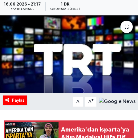
16.06.2026 - 21:17
1 DK
YAYINLANMA
OKUNMA SÜRESI
HABERDE İNSAN
İlginç
KÜLTÜR SANAT
MAGAZİN
Oyun
POLİTİKA
Paylaş
-
+
A
A
RESMİ İLANLAR
SAĞLIK
Amerika'dan Isparta'ya
Spor
Altın Madalya! Hifa Elif