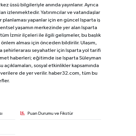
ez üssü bilgileriyle anında yayınlanır. Ayrıca
an izlenmektedir. Yatırımcılar ve vatandaşlar
er planlaması yapanlar için en güncel Isparta iş
. Kentsel yaşamın merkezinde yer alan Isparta
m İzmir ilçeleri ile ilgili gelişmeler, bu başlık
 önlem alması için önceden bildirilir. Ulaşım,
 şehirlerarası seyahatler için Isparta yol tarifi
 hizmet haberleri; eğitimde ise Isparta Süleyman
osu açıklamaları, sosyal etkinlikler kapsamında
n verilere de yer verilir. haber32.com, tüm bu
fler.
sı
Puan Durumu ve Fikstür