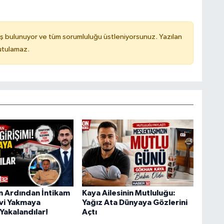
ş bulunuyor ve tüm sorumluluğu üstleniyorsunuz. Yazılan
utulamaz.
ın Ardından İntikam
Kaya Ailesinin Mutluluğu:
Evi Yakmaya
Yağız Ata Dünyaya Gözlerini
Yakalandılar!
Açtı