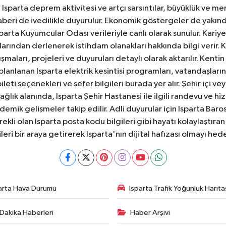
sparta deprem aktivitesi ve artçı sarsıntılar, büyüklük ve merk
aberi de ivedilikle duyurulur. Ekonomik göstergeler de yakınd
 Isparta Kuyumcular Odası verileriyle canlı olarak sunulur. Kariy
anlarından derlenerek istihdam olanakları hakkında bilgi verir
aları, projeleri ve duyuruları detaylı olarak aktarılır. Kentin tü
 planlanan Isparta elektrik kesintisi programları, vatandaşların
ti seçenekleri ve sefer bilgileri burada yer alır. Şehir içi veya
 Sağlık alanında, Isparta Şehir Hastanesi ile ilgili randevu ve
ademik gelişmeler takip edilir. Adli duyurular için Isparta Bar
ekli olan Isparta posta kodu bilgileri gibi hayatı kolaylaştıra
ileri bir araya getirerek Isparta'nın dijital hafızası olmayı hede
arta Hava Durumu
Isparta Trafik Yoğunluk Harita
Dakika Haberleri
Haber Arşivi