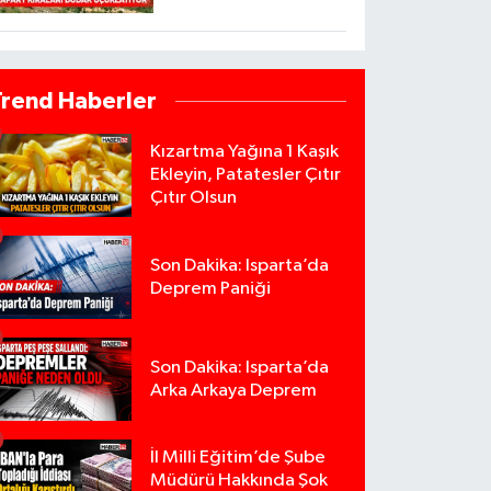
Trend Haberler
Kızartma Yağına 1 Kaşık
Ekleyin, Patatesler Çıtır
Çıtır Olsun
Son Dakika: Isparta’da
Deprem Paniği
Son Dakika: Isparta’da
Arka Arkaya Deprem
İl Milli Eğitim’de Şube
Müdürü Hakkında Şok