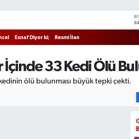
B
6
D
4
ncel
Esnaf Diyor ki;
Resmi İlan
E
5
ST
64
r İçinde 33 Kedi Ölü B
G
6
Bİ
 kedinin ölü bulunması büyük tepki çekti.
13