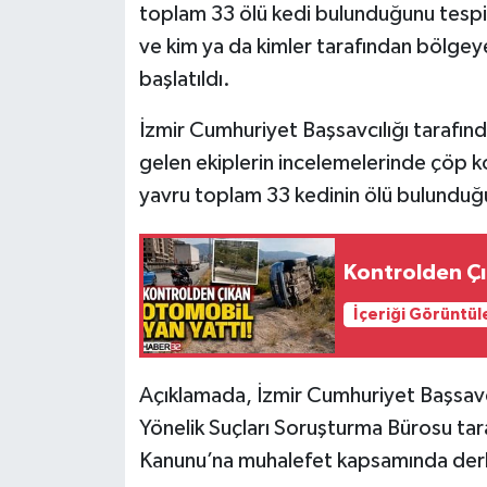
toplam 33 ölü kedi bulunduğunu tespit
ve kim ya da kimler tarafından bölgeye 
Tarihi Yapılarımız
başlatıldı.
Teknoloji
İzmir Cumhuriyet Başsavcılığı tarafınd
Türkiye
gelen ekiplerin incelemelerinde çöp k
yavru toplam 33 kedinin ölü bulunduğu
Yerel
Kontrolden Çı
İletişim
İçeriği Görüntül
Künye
Açıklamada, İzmir Cumhuriyet Başsavc
Yönelik Suçları Soruşturma Bürosu tar
Kanunu’na muhalefet kapsamında derhal