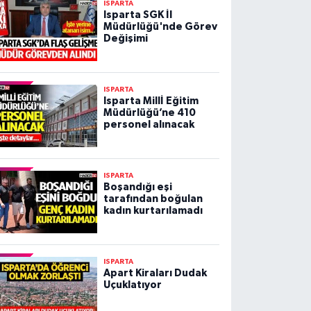
ISPARTA
Isparta SGK İl
Müdürlüğü'nde Görev
Değişimi
ISPARTA
Isparta Millİ Eğitim
Müdürlüğü’ne 410
personel alınacak
ISPARTA
Boşandığı eşi
tarafından boğulan
kadın kurtarılamadı
ISPARTA
Apart Kiraları Dudak
Uçuklatıyor