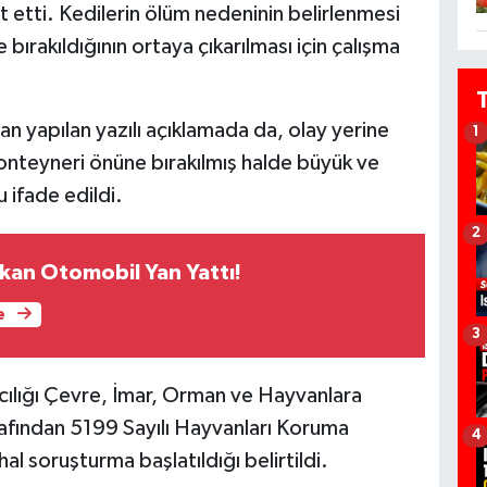
 etti. Kedilerin ölüm nedeninin belirlenmesi
bırakıldığının ortaya çıkarılması için çalışma
an yapılan yazılı açıklamada da, olay yerine
1
onteyneri önüne bırakılmış halde büyük ve
 ifade edildi.
2
kan Otomobil Yan Yattı!
e
3
ılığı Çevre, İmar, Orman ve Hayvanlara
afından 5199 Sayılı Hayvanları Koruma
4
 soruşturma başlatıldığı belirtildi.