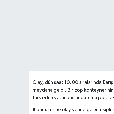
HABERDE İNSAN
İlginç
KÜLTÜR SANAT
MAGAZİN
Oyun
POLİTİKA
Olay, dün saat 10.00 sıralarında Bar
RESMİ İLANLAR
meydana geldi. Bir çöp konteynerinin
fark eden vatandaşlar durumu polis eki
SAĞLIK
İhbar üzerine olay yerine gelen ekipler
Spor