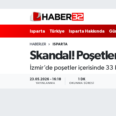
Isparta
Isparta Nöbetçi Eczaneler
Isparta
Türkiye
Isparta Hakkında
Gü
Isparta Hakkında
Isparta Hava Durumu
HABERLER
ISPARTA
Esnaf Diyor ki;
Isparta Trafik Yoğunluk Haritası
Skandal! Poşetle
ASAYİŞ
Süper Lig Puan Durumu ve Fikstür
İzmir’de poşetler içerisinde 33
BİLİM VE TEKNOLOJİ
Tüm Manşetler
23.05.2026 - 16:18
1 DK
YAYINLANMA
OKUNMA SÜRESI
EĞİTİM
Son Dakika Haberleri
GENEL
Haber Arşivi
Güncel