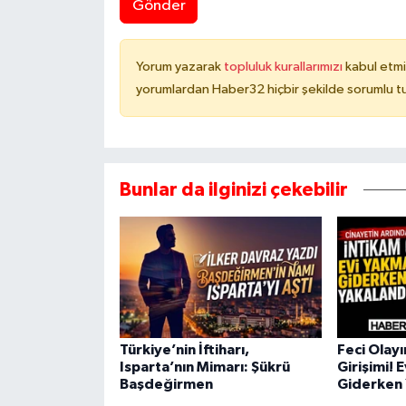
Gönder
Yorum yazarak
topluluk kurallarımızı
kabul etmi
yorumlardan Haber32 hiçbir şekilde sorumlu t
Bunlar da ilginizi çekebilir
Türkiye’nin İftiharı,
Feci Olay
Isparta’nın Mimarı: Şükrü
Girişimi! 
Başdeğirmen
Giderken 