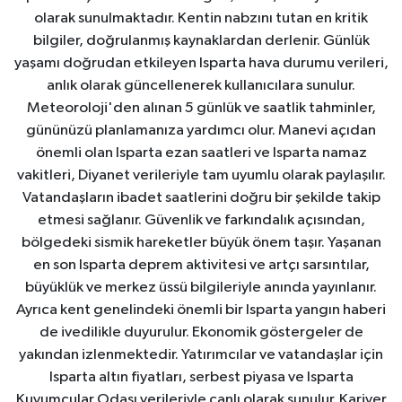
olarak sunulmaktadır. Kentin nabzını tutan en kritik
bilgiler, doğrulanmış kaynaklardan derlenir. Günlük
yaşamı doğrudan etkileyen Isparta hava durumu verileri,
anlık olarak güncellenerek kullanıcılara sunulur.
Meteoroloji'den alınan 5 günlük ve saatlik tahminler,
gününüzü planlamanıza yardımcı olur. Manevi açıdan
önemli olan Isparta ezan saatleri ve Isparta namaz
vakitleri, Diyanet verileriyle tam uyumlu olarak paylaşılır.
Vatandaşların ibadet saatlerini doğru bir şekilde takip
etmesi sağlanır. Güvenlik ve farkındalık açısından,
bölgedeki sismik hareketler büyük önem taşır. Yaşanan
en son Isparta deprem aktivitesi ve artçı sarsıntılar,
büyüklük ve merkez üssü bilgileriyle anında yayınlanır.
Ayrıca kent genelindeki önemli bir Isparta yangın haberi
de ivedilikle duyurulur. Ekonomik göstergeler de
yakından izlenmektedir. Yatırımcılar ve vatandaşlar için
Isparta altın fiyatları, serbest piyasa ve Isparta
Kuyumcular Odası verileriyle canlı olarak sunulur. Kariyer