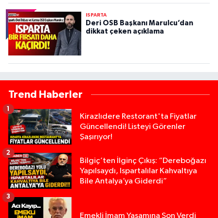
ISPARTA
Deri OSB Başkanı Marulcu’dan
dikkat çeken açıklama
Trend Haberler
1
Kirazlıdere Restorant'ta Fiyatlar
Güncellendi! Listeyi Görenler
Şaşırıyor!
2
Bilgiç’ten İlginç Çıkış: “Dereboğazı
Yapılsaydı, Ispartalılar Kahvaltıya
Bile Antalya’ya Giderdi”
3
Emekli İmam Yaşamına Son Verdi