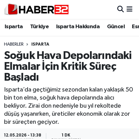
Isparta
Isparta Nöbetçi Eczaneler
Isparta
Türkiye
Isparta Hakkında
Güncel
Es
Isparta Hakkında
Isparta Hava Durumu
HABERLER
ISPARTA
Soğuk Hava Depolarındaki
Esnaf Diyor ki;
Isparta Trafik Yoğunluk Haritası
Elmalar İçin Kritik Süreç
ASAYİŞ
Süper Lig Puan Durumu ve Fikstür
Başladı
BİLİM VE TEKNOLOJİ
Tüm Manşetler
Isparta’da geçtiğimiz sezondan kalan yaklaşık 50
bin ton elma, soğuk hava depolarında alıcı
EĞİTİM
Son Dakika Haberleri
bekliyor. Zirai don nedeniyle bu yıl rekoltede
düşüş yaşanırken, üreticiler ekonomik olarak zor
GENEL
Haber Arşivi
bir süreçten geçiyor.
Güncel
12.05.2026 - 13:38
1 DK