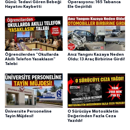
Günü: Tedavi Gören Bebeği
Operasyonu: 165 Tabanca
Hayatını Kaybetti
Ele Geçirildi
Öğrencilerden "Okullarda
Anız Yangını Kazaya Neden
Akıllı Telefon Yasaklasın"
Oldu: 13 Araç Birbirine Girdi!
Talebi
Üniversite Personeline
O Sürücüye Motosikletin
Tayin Müjdesi!
Değerinden Fazla Ceza
Yazıldı!