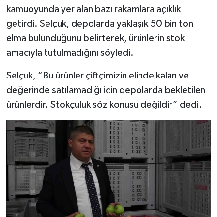
kamuoyunda yer alan bazı rakamlara açıklık
Tarihi Yapılarımız
getirdi. Selçuk, depolarda yaklaşık 50 bin ton
elma bulunduğunu belirterek, ürünlerin stok
Teknoloji
amacıyla tutulmadığını söyledi.
Türkiye
Selçuk, “Bu ürünler çiftçimizin elinde kalan ve
değerinde satılamadığı için depolarda bekletilen
Yerel
ürünlerdir. Stokçuluk söz konusu değildir” dedi.
İletişim
Künye