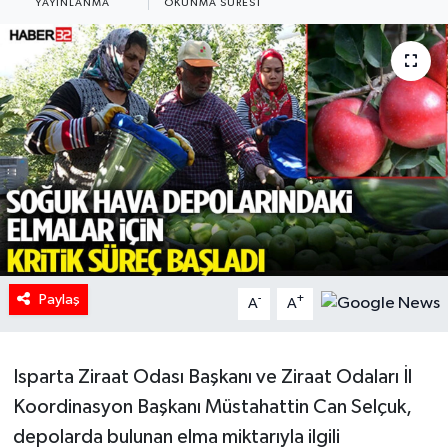
YAYINLANMA
OKUNMA SÜRESI
HABERDE İNSAN
İlginç
KÜLTÜR SANAT
MAGAZİN
Oyun
POLİTİKA
Paylaş
-
+
A
A
RESMİ İLANLAR
Isparta Ziraat Odası Başkanı ve Ziraat Odaları İl
SAĞLIK
Koordinasyon Başkanı Müstahattin Can Selçuk,
depolarda bulunan elma miktarıyla ilgili
Spor