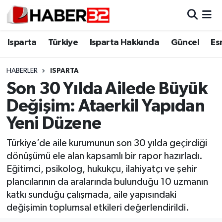
Isparta
Isparta Nöbetçi Eczaneler
Isparta
Türkiye
Isparta Hakkında
Güncel
Es
Isparta Hakkında
Isparta Hava Durumu
HABERLER
ISPARTA
Son 30 Yılda Ailede Büyük
Esnaf Diyor ki;
Isparta Trafik Yoğunluk Haritası
Değişim: Ataerkil Yapıdan
ASAYİŞ
Süper Lig Puan Durumu ve Fikstür
Yeni Düzene
BİLİM VE TEKNOLOJİ
Tüm Manşetler
Türkiye’de aile kurumunun son 30 yılda geçirdiği
dönüşümü ele alan kapsamlı bir rapor hazırladı.
EĞİTİM
Son Dakika Haberleri
Eğitimci, psikolog, hukukçu, ilahiyatçı ve şehir
plancılarının da aralarında bulunduğu 10 uzmanın
GENEL
Haber Arşivi
katkı sunduğu çalışmada, aile yapısındaki
değişimin toplumsal etkileri değerlendirildi.
Güncel