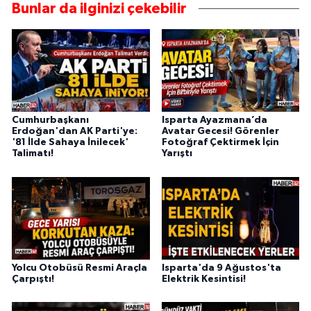
Bunlar da ilginizi çekebilir
Cumhurbaşkanı
Isparta Ayazmana’da
Erdoğan'dan AK Parti'ye:
Avatar Gecesi! Görenler
'81 İlde Sahaya İnilecek'
Fotoğraf Çektirmek İçin
Talimatı!
Yarıştı
Yolcu Otobüsü Resmi Araçla
Isparta'da 9 Ağustos'ta
Çarpıştı!
Elektrik Kesintisi!