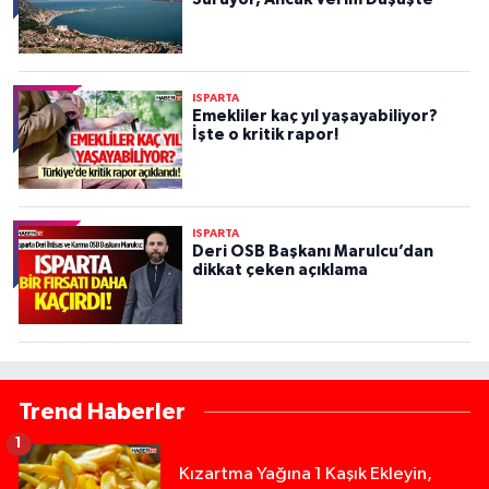
ISPARTA
Emekliler kaç yıl yaşayabiliyor?
İşte o kritik rapor!
ISPARTA
Deri OSB Başkanı Marulcu’dan
dikkat çeken açıklama
Trend Haberler
1
Kızartma Yağına 1 Kaşık Ekleyin,