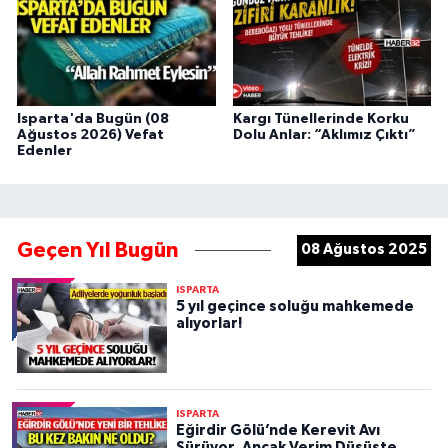
Isparta'da Bugün (08
Kargı Tünellerinde Korku
Ağustos 2026) Vefat
Dolu Anlar: “Aklımız Çıktı”
Edenler
Geçen Yıl Bugün
08 Ağustos 2025
ISPARTA
5 yıl geçince soluğu mahkemede
alıyorlar!
ISPARTA
Eğirdir Gölü’nde Kerevit Avı
Sürüyor, Ancak Verim Düşüşte