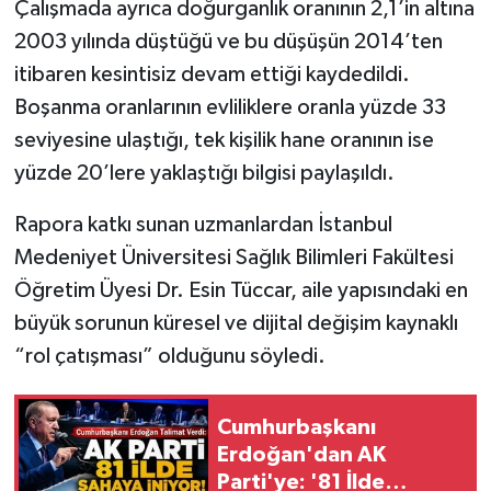
Çalışmada ayrıca doğurganlık oranının 2,1’in altına
2003 yılında düştüğü ve bu düşüşün 2014’ten
itibaren kesintisiz devam ettiği kaydedildi.
Boşanma oranlarının evliliklere oranla yüzde 33
seviyesine ulaştığı, tek kişilik hane oranının ise
yüzde 20’lere yaklaştığı bilgisi paylaşıldı.
Rapora katkı sunan uzmanlardan İstanbul
Medeniyet Üniversitesi Sağlık Bilimleri Fakültesi
Öğretim Üyesi Dr. Esin Tüccar, aile yapısındaki en
büyük sorunun küresel ve dijital değişim kaynaklı
“rol çatışması” olduğunu söyledi.
Cumhurbaşkanı
Erdoğan'dan AK
Parti'ye: '81 İlde