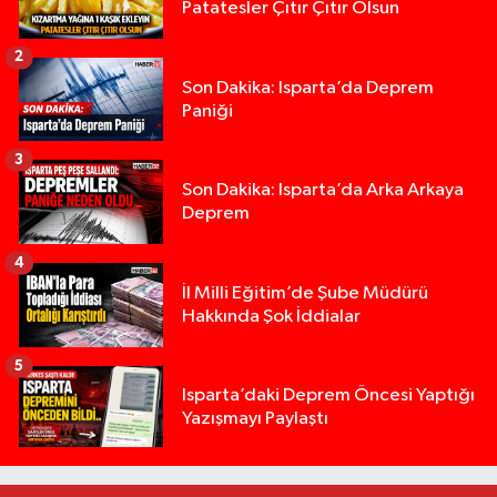
Patatesler Çıtır Çıtır Olsun
2
Son Dakika: Isparta’da Deprem
Paniği
3
Son Dakika: Isparta’da Arka Arkaya
Deprem
4
İl Milli Eğitim’de Şube Müdürü
Hakkında Şok İddialar
5
Yığılca'da kardeşler arasındaki silahlı kavgada 
13:00 |
Isparta’daki Deprem Öncesi Yaptığı
Yazışmayı Paylaştı
Tur teknesi çalışanlarının birbirine girdiği kavga
12:48 |
MOTOSİKLETLE ÇARPIŞAN OTOMOBİL GÜL HEYKE
02:26 |
Alzheimer Hastası Adamdan Saatlerdir Haber A
20:12 |