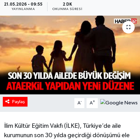
21.05.2026 - 09:55
2 DK
YAYINLANMA
OKUNMA SÜRESI
HABERDE İNSAN
İlginç
KÜLTÜR SANAT
MAGAZİN
Oyun
POLİTİKA
Paylaş
-
+
A
A
RESMİ İLANLAR
SAĞLIK
İlim Kültür Eğitim Vakfı (İLKE), Türkiye’de aile
kurumunun son 30 yılda geçirdiği dönüşümü ele
Spor