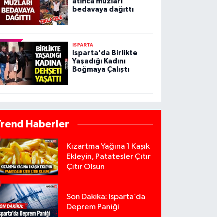
atınca muzları
bedavaya dağıttı
ISPARTA
Isparta'da Birlikte
Yaşadığı Kadını
Boğmaya Çalıştı
Trend Haberler
Kızartma Yağına 1 Kaşık
Ekleyin, Patatesler Çıtır
Çıtır Olsun
Son Dakika: Isparta’da
Deprem Paniği