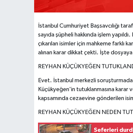
Tarihi Yapılarımız
İstanbul Cumhuriyet Başsavcılığı tar
Teknoloji
sayıda şüpheli hakkında işlem yapıldı.
çıkarılan isimler için mahkeme farklı 
Türkiye
alınan karar dikkat çekti. İşte dosyaya i
Yerel
REYHAN KÜÇÜKYEĞEN TUTUKLAND
İletişim
Evet. İstanbul merkezli soruşturmada 
Küçükyeğen'in tutuklanmasına karar v
Künye
kapsamında cezaevine gönderilen isiml
REYHAN KÜÇÜKYEĞEN NEDEN TUT
Seferleri dur