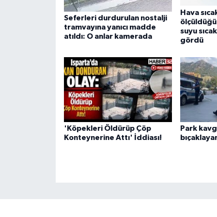
Hava sıca
Seferleri durdurulan nostalji
ölçüldüğü
tramvayına yanıcı madde
suyu sıcak
atıldı: O anlar kamerada
gördü
'Köpekleri Öldürüp Çöp
Park kavg
Konteynerine Attı' İddiası!
bıçaklayan