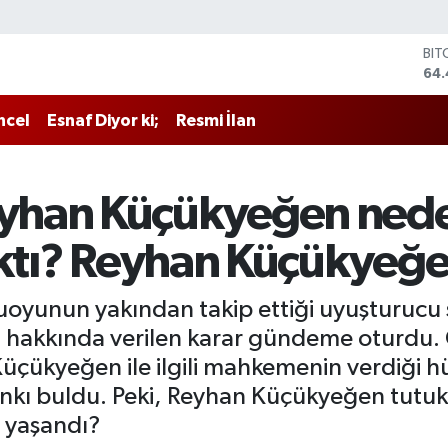
BIT
64.
DO
47,
ncel
Esnaf Diyor ki;
Resmi İlan
EU
55,
STE
64
han Küçükyeğen neden
GRA
651
ıktı? Reyhan Küçükyeğe
BİS
13.
uoyunun yakından takip ettiği uyuşturucu
hakkında verilen karar gündeme oturdu. 
Küçükyeğen ile ilgili mahkemenin verdiği
nkı buldu. Peki, Reyhan Küçükyeğen tutuk
 yaşandı?