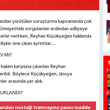
afından yürütülen soruşturma kapsamında çok
 Emniyetteki sorgularının ardından adliyeye
kararlar verirken, Reyhan Küçükyeğen hakkında
lişkin öne çıkan ayrıntılar...
I MI?
hakim karşısına çıkarılan Reyhan
1
erildi. Böylece Küçükyeğen, dosya
er arasında yer aldı.
UKLANDI?
2
durulan nostalji tramvayına yanıcı madde