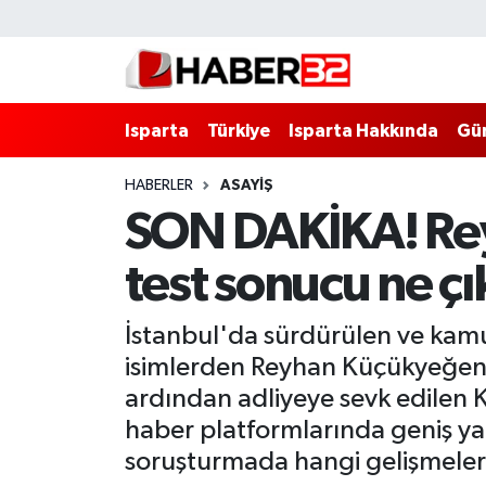
Isparta
Isparta Nöbetçi Eczaneler
Isparta
Türkiye
Isparta Hakkında
Gü
Isparta Hakkında
Isparta Hava Durumu
HABERLER
ASAYİŞ
Esnaf Diyor ki;
Isparta Trafik Yoğunluk Haritası
SON DAKİKA! Rey
ASAYİŞ
Süper Lig Puan Durumu ve Fikstür
test sonucu ne ç
BİLİM VE TEKNOLOJİ
Tüm Manşetler
İstanbul'da sürdürülen ve kam
EĞİTİM
Son Dakika Haberleri
isimlerden Reyhan Küçükyeğen 
ardından adliyeye sevk edilen 
GENEL
Haber Arşivi
haber platformlarında geniş ya
soruşturmada hangi gelişmeler
Güncel