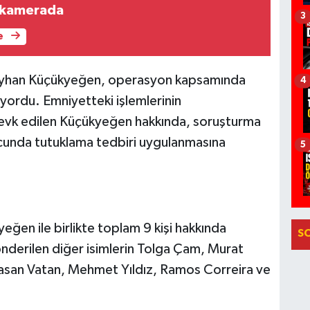
r kamerada
3
e
eyhan Küçükyeğen, operasyon kapsamında
4
uyordu. Emniyetteki işlemlerinin
sevk edilen Küçükyeğen hakkında, soruşturma
unda tutuklama tedbiri uygulanmasına
5
ğen ile birlikte toplam 9 kişi hakkında
S
önderilen diğer isimlerin Tolga Çam, Murat
asan Vatan, Mehmet Yıldız, Ramos Correira ve