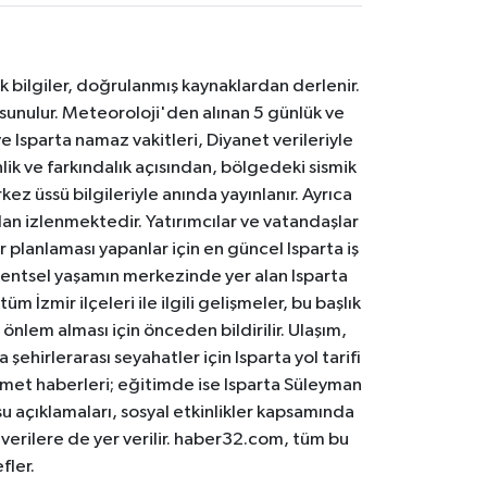
k bilgiler, doğrulanmış kaynaklardan derlenir.
 sunulur. Meteoroloji'den alınan 5 günlük ve
 Isparta namaz vakitleri, Diyanet verileriyle
lik ve farkındalık açısından, bölgedeki sismik
ez üssü bilgileriyle anında yayınlanır. Ayrıca
an izlenmektedir. Yatırımcılar ve vatandaşlar
er planlaması yapanlar için en güncel Isparta iş
. Kentsel yaşamın merkezinde yer alan Isparta
m İzmir ilçeleri ile ilgili gelişmeler, bu başlık
 önlem alması için önceden bildirilir. Ulaşım,
 şehirlerarası seyahatler için Isparta yol tarifi
 hizmet haberleri; eğitimde ise Isparta Süleyman
osu açıklamaları, sosyal etkinlikler kapsamında
n verilere de yer verilir. haber32.com, tüm bu
fler.