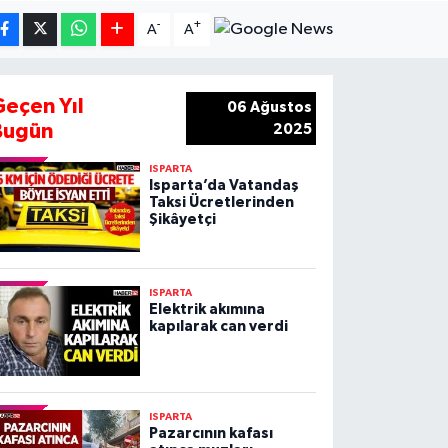
-
+
A
A
Geçen Yıl
06 Ağustos
Bugün
2025
ISPARTA
Isparta’da Vatandaş
Taksi Ücretlerinden
Şikâyetçi
ISPARTA
Elektrik akımına
kapılarak can verdi
ISPARTA
Pazarcının kafası