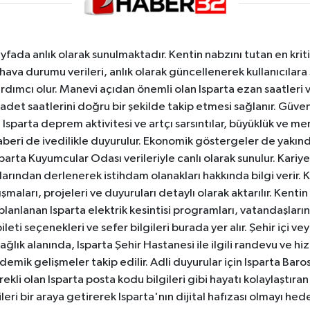
yfada anlık olarak sunulmaktadır. Kentin nabzını tutan en kriti
va durumu verileri, anlık olarak güncellenerek kullanıcılara
dımcı olur. Manevi açıdan önemli olan Isparta ezan saatleri ve
badet saatlerini doğru bir şekilde takip etmesi sağlanır. Güven
sparta deprem aktivitesi ve artçı sarsıntılar, büyüklük ve merk
aberi de ivedilikle duyurulur. Ekonomik göstergeler de yakınd
 Isparta Kuyumcular Odası verileriyle canlı olarak sunulur. Kariy
anlarından derlenerek istihdam olanakları hakkında bilgi verir
aları, projeleri ve duyuruları detaylı olarak aktarılır. Kentin tü
 planlanan Isparta elektrik kesintisi programları, vatandaşların
ti seçenekleri ve sefer bilgileri burada yer alır. Şehir içi veya
 Sağlık alanında, Isparta Şehir Hastanesi ile ilgili randevu ve
ademik gelişmeler takip edilir. Adli duyurular için Isparta Bar
ekli olan Isparta posta kodu bilgileri gibi hayatı kolaylaştıra
ileri bir araya getirerek Isparta'nın dijital hafızası olmayı hede