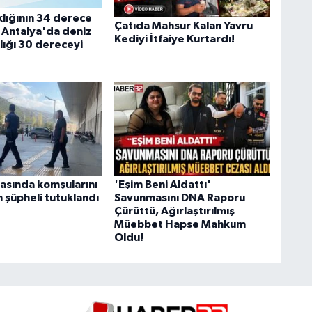
klığının 34 derece
Çatıda Mahsur Kalan Yavru
 Antalya'da deniz
Kediyi İtfaiye Kurtardı!
lığı 30 dereceyi
asında komşularını
'Eşim Beni Aldattı'
 şüpheli tutuklandı
Savunmasını DNA Raporu
Çürüttü, Ağırlaştırılmış
Müebbet Hapse Mahkum
Oldu!