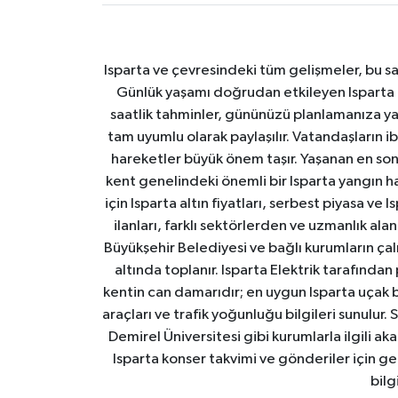
Isparta ve çevresindeki tüm gelişmeler, bu sa
Günlük yaşamı doğrudan etkileyen Isparta ha
saatlik tahminler, gününüzü planlamanıza yar
tam uyumlu olarak paylaşılır. Vatandaşların i
hareketler büyük önem taşır. Yaşanan en son I
kent genelindeki önemli bir Isparta yangın h
için Isparta altın fiyatları, serbest piyasa ve
ilanları, farklı sektörlerden ve uzmanlık al
Büyükşehir Belediyesi ve bağlı kurumların çalışm
altında toplanır. Isparta Elektrik tarafından
kentin can damarıdır; en uygun Isparta uçak bile
araçları ve trafik yoğunluğu bilgileri sunulur.
Demirel Üniversitesi gibi kurumlarla ilgili ak
Isparta konser takvimi ve gönderiler için ger
bilg