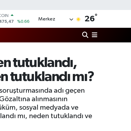
°
COIN
26
Merkez
475,47
%0.66
LAR
5971
%0.05
RO
1336
%0.18
RLİN
,2534
%0.22
 tutuklandı,
M ALTIN
8.23
%0.39
n tutuklandı mı?
T100
703
%0
 soruşturmasında adı geçen
Gözaltına alınmasının
 hüküm, sosyal medyada ve
landı mı, neden tutuklandı ve