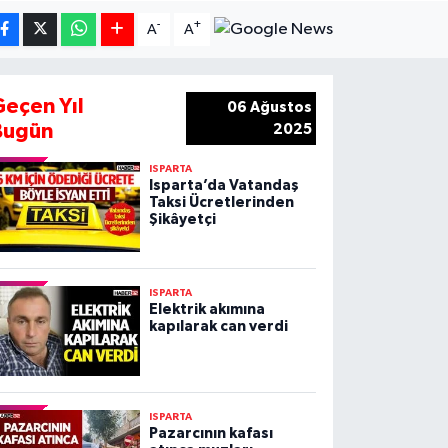
-
+
A
A
Geçen Yıl
06 Ağustos
Bugün
2025
ISPARTA
Isparta’da Vatandaş
Taksi Ücretlerinden
Şikâyetçi
ISPARTA
Elektrik akımına
kapılarak can verdi
ISPARTA
Pazarcının kafası