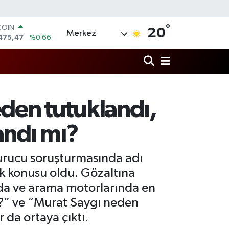
°
COIN
20
Merkez
475,47
%0.66
LAR
5971
%0.05
RO
1336
%0.18
RLİN
2534
%0.22
den tutuklandı,
M ALTIN
7.85
%0.54
andı mı?
T100
703
%0
urucu soruşturmasında adı
ak konusu oldu. Gözaltına
ada ve arama motorlarında en
mı?” ve “Murat Saygı neden
r da ortaya çıktı.