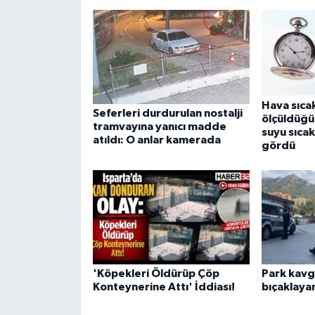
Hava sıca
Seferleri durdurulan nostalji
ölçüldüğü
tramvayına yanıcı madde
suyu sıcak
atıldı: O anlar kamerada
gördü
'Köpekleri Öldürüp Çöp
Park kavg
Konteynerine Attı' İddiası!
bıçaklayan