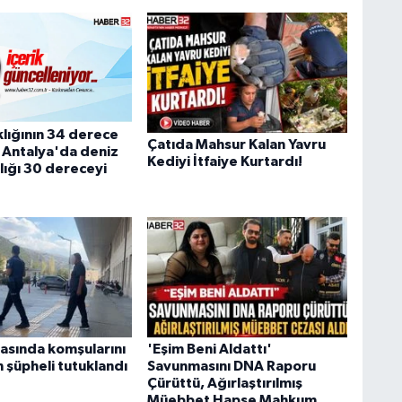
klığının 34 derece
Çatıda Mahsur Kalan Yavru
 Antalya'da deniz
Kediyi İtfaiye Kurtardı!
lığı 30 dereceyi
asında komşularını
'Eşim Beni Aldattı'
 şüpheli tutuklandı
Savunmasını DNA Raporu
Çürüttü, Ağırlaştırılmış
Müebbet Hapse Mahkum