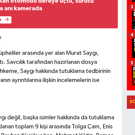
kan otomobil dereye uçtu, sürücü
3
za anı kamerada
e
4
?
heliler arasında yer alan Murat Saygı,
tı. Savcılık tarafından hazırlanan dosya
5
keme, Saygı hakkında tutuklama tedbirinin
n ayrıntılarına ilişkin incelemelerin ise
S
ı değil, başka isimler hakkında da tutuklama
klanan toplam 9 kişi arasında Tolga Çam, Enis