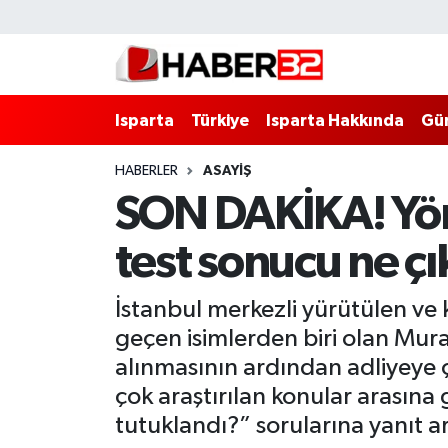
Isparta
Isparta Nöbetçi Eczaneler
Isparta
Türkiye
Isparta Hakkında
Gü
Isparta Hakkında
Isparta Hava Durumu
HABERLER
ASAYİŞ
Esnaf Diyor ki;
Isparta Trafik Yoğunluk Haritası
SON DAKİKA! Yön
ASAYİŞ
Süper Lig Puan Durumu ve Fikstür
test sonucu ne çı
BİLİM VE TEKNOLOJİ
Tüm Manşetler
İstanbul merkezli yürütülen v
EĞİTİM
Son Dakika Haberleri
geçen isimlerden biri olan Mur
alınmasının ardından adliyeye
GENEL
Haber Arşivi
çok araştırılan konular arasına
tutuklandı?” sorularına yanıt ar
Güncel