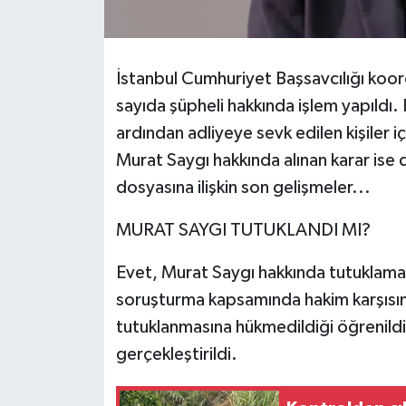
Tarihi Yapılarımız
İstanbul Cumhuriyet Başsavcılığı koo
Teknoloji
sayıda şüpheli hakkında işlem yapıldı
ardından adliyeye sevk edilen kişiler iç
Türkiye
Murat Saygı hakkında alınan karar ise d
Yerel
dosyasına ilişkin son gelişmeler...
İletişim
MURAT SAYGI TUTUKLANDI MI?
Evet, Murat Saygı hakkında tutuklama ka
Künye
soruşturma kapsamında hakim karşısın
tutuklanmasına hükmedildiği öğrenildi
gerçekleştirildi.