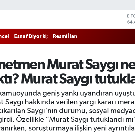
BIT
64.
DO
47,
ncel
Esnaf Diyor ki;
Resmi İlan
EU
55,
STE
64,
etmen Murat Saygı ne
GRA
652
ktı? Murat Saygı tutukl
BİS
13.
e kamuoyunda geniş yankı uyandıran uyuşt
at Saygı hakkında verilen yargı kararı mer
 çıkarılan Saygı'nın durumu, sosyal medy
 girdi. Özellikle “Murat Saygı tutuklandı 
anırken, soruşturmaya ilişkin yeni ayrıntıla