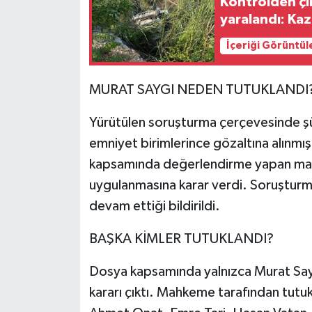
Kontrolden çı
yaralandı: Ka
İçeriği Görüntül
MURAT SAYGI NEDEN TUTUKLANDI
Yürütülen soruşturma çerçevesinde şüp
emniyet birimlerince gözaltına alınmış
kapsamında değerlendirme yapan mah
uygulanmasına karar verdi. Soruşturmanı
devam ettiği bildirildi.
BAŞKA KİMLER TUTUKLANDI?
Dosya kapsamında yalnızca Murat Sayg
kararı çıktı. Mahkeme tarafından tutu