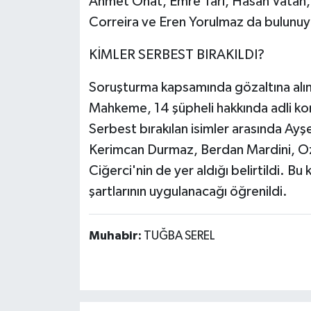
Ahmet Onat, Emre Tari, Hasan Vatan
Correira ve Eren Yorulmaz da bulunuyo
KİMLER SERBEST BIRAKILDI?
Soruşturma kapsamında gözaltına alına
Mahkeme, 14 şüpheli hakkında adli kon
Serbest bırakılan isimler arasında Ay
Kerimcan Durmaz, Berdan Mardini, Oza
Ciğerci'nin de yer aldığı belirtildi. Bu 
şartlarının uygulanacağı öğrenildi.
Muhabir:
TUĞBA SEREL