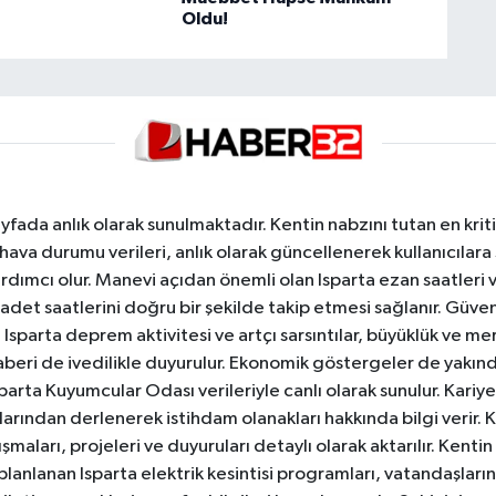
Oldu!
yfada anlık olarak sunulmaktadır. Kentin nabzını tutan en kriti
va durumu verileri, anlık olarak güncellenerek kullanıcılara
dımcı olur. Manevi açıdan önemli olan Isparta ezan saatleri ve
badet saatlerini doğru bir şekilde takip etmesi sağlanır. Güven
sparta deprem aktivitesi ve artçı sarsıntılar, büyüklük ve merk
aberi de ivedilikle duyurulur. Ekonomik göstergeler de yakınd
 Isparta Kuyumcular Odası verileriyle canlı olarak sunulur. Kariy
anlarından derlenerek istihdam olanakları hakkında bilgi verir
aları, projeleri ve duyuruları detaylı olarak aktarılır. Kentin tü
 planlanan Isparta elektrik kesintisi programları, vatandaşların