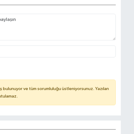
ş bulunuyor ve tüm sorumluluğu üstleniyorsunuz. Yazılan
utulamaz.