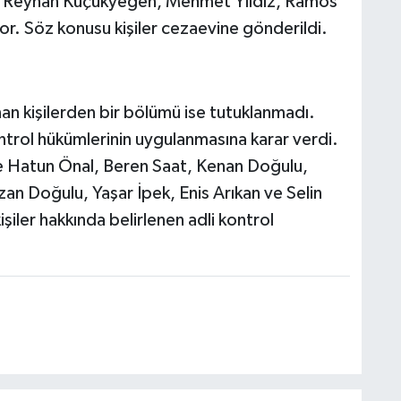
, Reyhan Küçükyeğen, Mehmet Yıldız, Ramos
r. Söz konusu kişiler cezaevine gönderildi.
n kişilerden bir bölümü ise tutuklanmadı.
trol hükümlerinin uygulanmasına karar verdi.
şe Hatun Önal, Beren Saat, Kenan Doğulu,
n Doğulu, Yaşar İpek, Enis Arıkan ve Selin
kişiler hakkında belirlenen adli kontrol