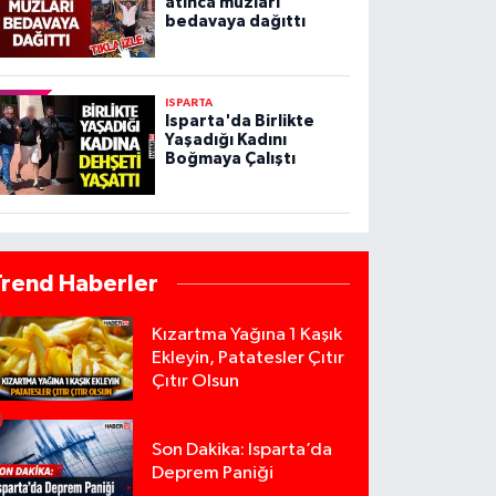
atınca muzları
bedavaya dağıttı
ISPARTA
Isparta'da Birlikte
Yaşadığı Kadını
Boğmaya Çalıştı
Trend Haberler
Kızartma Yağına 1 Kaşık
Ekleyin, Patatesler Çıtır
Çıtır Olsun
Son Dakika: Isparta’da
Deprem Paniği