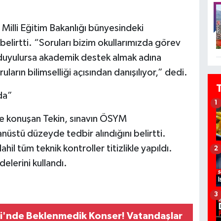
"
Milli Eğitim Bakanlığı bünyesindeki
belirtti. “Soruları bizim okullarımızda görev
duyulursa akademik destek almak adına
ların bilimselliği açısından danışılıyor,” dedi.
da”
1
de konuşan Tekin, sınavın ÖSYM
nüstü düzeyde tedbir alındığını belirtti.
hil tüm teknik kontroller titizlikle yapıldı.
2
delerini kullandı.
3
i'nde Beklenmedik Konser! Vatandaşlar