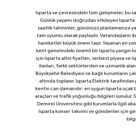
Isparta ve çevresindeki tüm gelişmeler, bu sa
Günlük yaşamı doğrudan etkileyen Isparta ha
saatlik tahminler, gününüzü planlamanıza yar
tam uyumlu olarak paylaşılır. Vatandaşların i
hareketler büyük önem taşır. Yaşanan en son I
kent genelindeki önemli bir Isparta yangın h
için Isparta altın fiyatları, serbest piyasa ve
ilanları, farklı sektörlerden ve uzmanlık al
Büyükşehir Belediyesi ve bağlı kurumların çalışm
altında toplanır. Isparta Elektrik tarafından
kentin can damarıdır; en uygun Isparta uçak bile
araçları ve trafik yoğunluğu bilgileri sunulur.
Demirel Üniversitesi gibi kurumlarla ilgili ak
Isparta konser takvimi ve gönderiler için ger
bilg