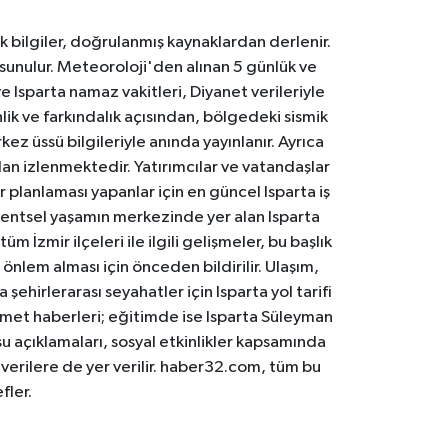
k bilgiler, doğrulanmış kaynaklardan derlenir.
 sunulur. Meteoroloji'den alınan 5 günlük ve
 Isparta namaz vakitleri, Diyanet verileriyle
lik ve farkındalık açısından, bölgedeki sismik
ez üssü bilgileriyle anında yayınlanır. Ayrıca
an izlenmektedir. Yatırımcılar ve vatandaşlar
er planlaması yapanlar için en güncel Isparta iş
. Kentsel yaşamın merkezinde yer alan Isparta
m İzmir ilçeleri ile ilgili gelişmeler, bu başlık
 önlem alması için önceden bildirilir. Ulaşım,
 şehirlerarası seyahatler için Isparta yol tarifi
 hizmet haberleri; eğitimde ise Isparta Süleyman
osu açıklamaları, sosyal etkinlikler kapsamında
n verilere de yer verilir. haber32.com, tüm bu
fler.