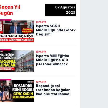
Geçen Yıl
07 Ağustos
Bugün
2025
ISPARTA
Isparta SGK İl
Müdürlüğü'nde Görev
Değişimi
ISPARTA
Isparta Millİ Eğitim
Müdürlüğü’ne 410
personel alınacak
ISPARTA
Boşandığı eşi
tarafından boğulan
kadın kurtarılamadı