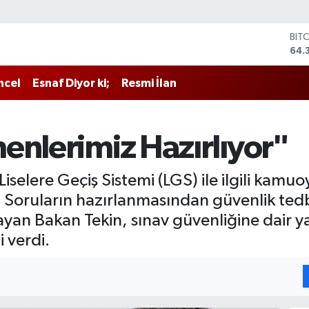
BIT
64.
DO
47,
ncel
Esnaf Diyor ki;
Resmi İlan
EU
55,
STE
64,
enlerimiz Hazırlıyor"
GRA
657
BİS
 Liselere Geçiş Sistemi (LGS) ile ilgili kam
13.
Soruların hazırlanmasından güvenlik tedb
ayan Bakan Tekin, sınav güvenliğine dair y
 verdi.