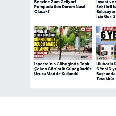
Benzine Zam Geliyor!
İnşaat ve
Pompada Son Durum Nasıl
Sektörü I
Olacak?
Buluşuyor
İçin Geri 
Isparta'nın Göbeğinde Tepki
Uluborlu 
Çeken Görüntü: Güpegündüz
6 Yeni Diy
Uçucu Madde Kullandı!
Başkandan
Teşekkür