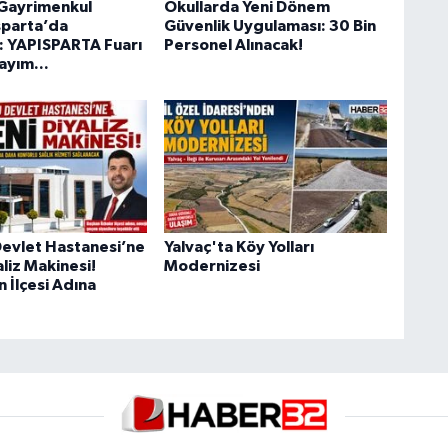
 Gayrimenkul
Okullarda Yeni Dönem
sparta’da
Güvenlik Uygulaması: 30 Bin
: YAPISPARTA Fuarı
Personel Alınacak!
Sayım...
Devlet Hastanesi’ne
Yalvaç'ta Köy Yolları
aliz Makinesi!
Modernizesi
 İlçesi Adına