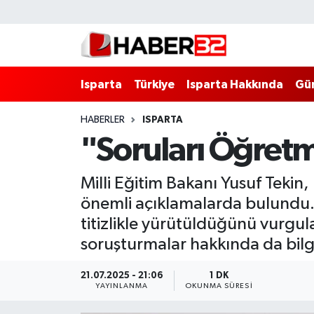
Isparta
Isparta Nöbetçi Eczaneler
Isparta
Türkiye
Isparta Hakkında
Gü
Isparta Hakkında
Isparta Hava Durumu
HABERLER
ISPARTA
Esnaf Diyor ki;
Isparta Trafik Yoğunluk Haritası
"Soruları Öğretm
ASAYİŞ
Süper Lig Puan Durumu ve Fikstür
Milli Eğitim Bakanı Yusuf Tekin,
BİLİM VE TEKNOLOJİ
Tüm Manşetler
önemli açıklamalarda bulundu. 
titizlikle yürütüldüğünü vurgul
EĞİTİM
Son Dakika Haberleri
soruşturmalar hakkında da bilgi
GENEL
Haber Arşivi
21.07.2025 - 21:06
1 DK
YAYINLANMA
OKUNMA SÜRESI
Güncel