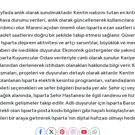
yfada anlık olarak sunulmaktadır. Kentin nabzını tutan en kriti
va durumu verileri, anlık olarak güncellenerek kullanıcılara
dımcı olur. Manevi açıdan önemli olan Isparta ezan saatleri ve
badet saatlerini doğru bir şekilde takip etmesi sağlanır. Güven
sparta deprem aktivitesi ve artçı sarsıntılar, büyüklük ve merk
aberi de ivedilikle duyurulur. Ekonomik göstergeler de yakınd
 Isparta Kuyumcular Odası verileriyle canlı olarak sunulur. Kariy
anlarından derlenerek istihdam olanakları hakkında bilgi verir
aları, projeleri ve duyuruları detaylı olarak aktarılır. Kentin tü
 planlanan Isparta elektrik kesintisi programları, vatandaşların
ti seçenekleri ve sefer bilgileri burada yer alır. Şehir içi veya
 Sağlık alanında, Isparta Şehir Hastanesi ile ilgili randevu ve
ademik gelişmeler takip edilir. Adli duyurular için Isparta Bar
ekli olan Isparta posta kodu bilgileri gibi hayatı kolaylaştıra
ileri bir araya getirerek Isparta'nın dijital hafızası olmayı hede