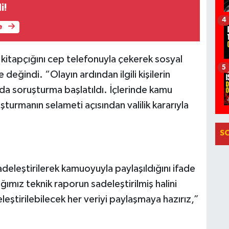
i!
4
e
kitapçığını cep telefonuyla çekerek sosyal
5
değindi. “Olayın ardından ilgili kişilerin
nda soruşturma başlatıldı. İçlerinde kamu
şturmanın selameti açısından valilik kararıyla
S
sadeleştirilerek kamuoyuyla paylaşıldığını ifade
ğımız teknik raporun sadeleştirilmiş halini
 eleştirilebilecek her veriyi paylaşmaya hazırız,”