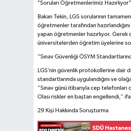
"Soruları Öğretmenlerimiz Hazırlıyor
Tarihi Yapılarımız
Bakan Tekin, LGS sorularının tamamen 
öğretmenler tarafından hazırlandığını 
Teknoloji
yapan öğretmenler hazırlıyor. Gerek 
üniversitelerden öğretim üyelerine soru
Türkiye
“Sınav Güvenliği ÖSYM Standartların
Yerel
LGS’nin güvenlik protokollerine dair 
İletişim
standartlarında uygulandığını ve olağa
“Sınav günü itibarıyla cep telefonları da
Künye
Olası riskler en baştan engellendi,” ifa
29 Kişi Hakkında Soruşturma
SDÜ Hastanes