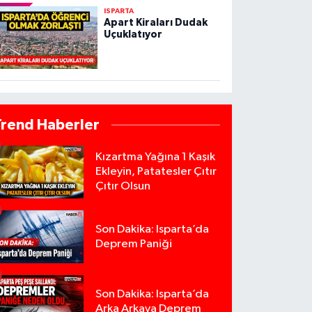
ISPARTA
Apart Kiraları Dudak
Uçuklatıyor
Trend Haberler
Kızartma Yağına 1 Kaşık
Ekleyin, Patatesler Çıtır
Çıtır Olsun
Son Dakika: Isparta’da
Deprem Paniği
Son Dakika: Isparta’da
Arka Arkaya Deprem