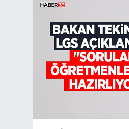
HABERDE İNSAN
İlginç
KÜLTÜR SANAT
MAGAZİN
Oyun
POLİTİKA
RESMİ İLANLAR
SAĞLIK
Spor