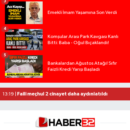
3
Emekli İmam Yaşamına Son Verdi
4
Komşular Arası Park Kavgası Kanlı
Bitti: Baba - Oğul Bıçaklandı!
5
Isparta’da Silah Operasyonu: 165 Tabanca Ele Ge
19:36 |
Bankalardan Ağustos Atağı! Sıfır
Faizli Kredi Yarışı Başladı
Anız Yangını Kazaya Neden Oldu: 13 Araç Birbirin
17:18 |
Alevlere Teslim Olan Gecekondu Kullanılamaz H
17:08 |
Yolcu Otobüsüyle Minibüsün Çarpıştığı Kaza K
13:46 |
Faili meçhul 2 cinayet daha aydınlatıldı
13:19 |