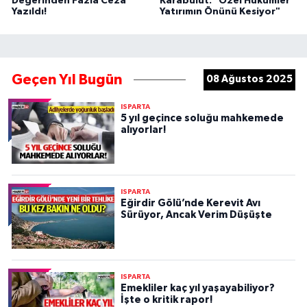
Değerinden Fazla Ceza
Karabulut: "Özel Hükümler
Yazıldı!
Yatırımın Önünü Kesiyor"
Geçen Yıl Bugün
08 Ağustos 2025
ISPARTA
5 yıl geçince soluğu mahkemede
alıyorlar!
ISPARTA
Eğirdir Gölü’nde Kerevit Avı
Sürüyor, Ancak Verim Düşüşte
ISPARTA
Emekliler kaç yıl yaşayabiliyor?
İşte o kritik rapor!