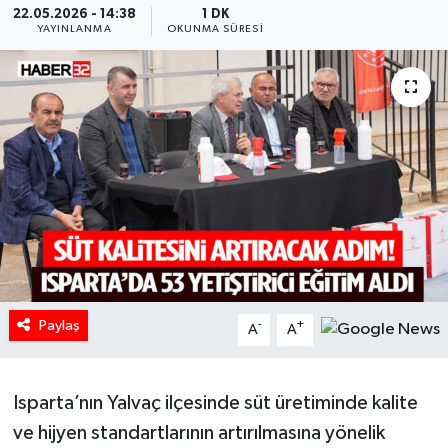
22.05.2026 - 14:38
1 DK
YAYINLANMA
OKUNMA SÜRESI
HABERDE İNSAN
İlginç
KÜLTÜR SANAT
MAGAZİN
Oyun
POLİTİKA
Paylaş
-
+
A
A
RESMİ İLANLAR
SAĞLIK
Isparta’nın Yalvaç ilçesinde süt üretiminde kalite
ve hijyen standartlarının artırılmasına yönelik
Spor