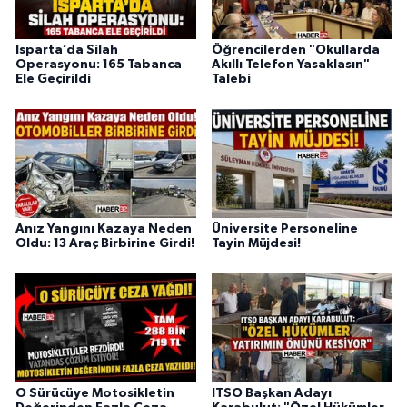
Isparta’da Silah
Öğrencilerden "Okullarda
Operasyonu: 165 Tabanca
Akıllı Telefon Yasaklasın"
Ele Geçirildi
Talebi
Anız Yangını Kazaya Neden
Üniversite Personeline
Oldu: 13 Araç Birbirine Girdi!
Tayin Müjdesi!
O Sürücüye Motosikletin
ITSO Başkan Adayı