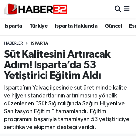
Isparta
Isparta Nöbetçi Eczaneler
Isparta
Türkiye
Isparta Hakkında
Güncel
Es
Isparta Hakkında
Isparta Hava Durumu
HABERLER
ISPARTA
Süt Kalitesini Artıracak
Esnaf Diyor ki;
Isparta Trafik Yoğunluk Haritası
Adım! Isparta’da 53
ASAYİŞ
Süper Lig Puan Durumu ve Fikstür
Yetiştirici Eğitim Aldı
BİLİM VE TEKNOLOJİ
Tüm Manşetler
Isparta’nın Yalvaç ilçesinde süt üretiminde kalite
ve hijyen standartlarının artırılmasına yönelik
EĞİTİM
Son Dakika Haberleri
düzenlenen “Süt Sığırcılığında Sağım Hijyeni ve
Sanitasyon Eğitimi” tamamlandı. Eğitim
GENEL
Haber Arşivi
programını başarıyla tamamlayan 53 yetiştiriciye
sertifika ve ekipman desteği verildi.
Güncel