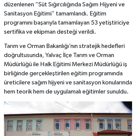
düzenlenen “Süt Sığırcılığında Sağım Hijyeni ve
Sanitasyon Eğitimi” tamamlandı. Eğitim
Tarihi Yapılarımız
programını başarıyla tamamlayan 53 yetiştiriciye
Teknoloji
sertifika ve ekipman desteği verildi.
Türkiye
Tarım ve Orman Bakanlığı’nın stratejik hedefleri
doğrultusunda, Yalvaç İlçe Tarım ve Orman
Yerel
Müdürlüğü ile Halk Eğitimi Merkezi Müdürlüğü iş
birliğinde gerçekleştirilen eğitim programında
İletişim
üreticilere sağım hijyeni ve sanitasyon konularında
hem teorik hem de uygulamalı eğitimler sunuldu.
Künye