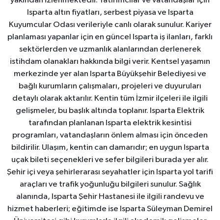
yakından izlenmektedir. Yatırımcılar ve vatandaşlar için
Isparta altın fiyatları, serbest piyasa ve Isparta
Kuyumcular Odası verileriyle canlı olarak sunulur. Kariyer
planlaması yapanlar için en güncel Isparta iş ilanları, farklı
sektörlerden ve uzmanlık alanlarından derlenerek
istihdam olanakları hakkında bilgi verir. Kentsel yaşamın
merkezinde yer alan Isparta Büyükşehir Belediyesi ve
bağlı kurumların çalışmaları, projeleri ve duyuruları
detaylı olarak aktarılır. Kentin tüm İzmir ilçeleri ile ilgili
gelişmeler, bu başlık altında toplanır. Isparta Elektrik
tarafından planlanan Isparta elektrik kesintisi
programları, vatandaşların önlem alması için önceden
bildirilir. Ulaşım, kentin can damarıdır; en uygun Isparta
uçak bileti seçenekleri ve sefer bilgileri burada yer alır.
Şehir içi veya şehirlerarası seyahatler için Isparta yol tarifi
araçları ve trafik yoğunluğu bilgileri sunulur. Sağlık
alanında, Isparta Şehir Hastanesi ile ilgili randevu ve
hizmet haberleri; eğitimde ise Isparta Süleyman Demirel