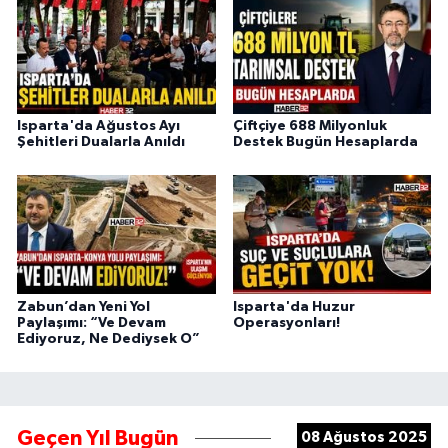
Isparta'da Ağustos Ayı
Çiftçiye 688 Milyonluk
Şehitleri Dualarla Anıldı
Destek Bugün Hesaplarda
Zabun’dan Yeni Yol
Isparta'da Huzur
Paylaşımı: “Ve Devam
Operasyonları!
Ediyoruz, Ne Dediysek O”
Geçen Yıl Bugün
08 Ağustos 2025