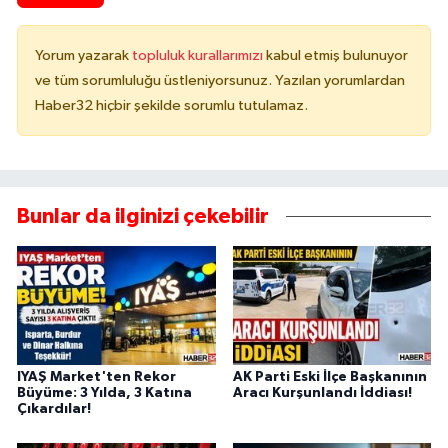
Yorum yazarak
topluluk kurallarımızı
kabul etmiş bulunuyor
ve tüm sorumluluğu üstleniyorsunuz. Yazılan yorumlardan
Haber32 hiçbir şekilde sorumlu tutulamaz.
Bunlar da ilginizi çekebilir
IYAŞ Market'ten Rekor
AK Parti Eski İlçe Başkanının
Büyüme: 3 Yılda, 3 Katına
Aracı Kurşunlandı İddiası!
Çıkardılar!