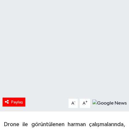
HABERDE İNSAN
İlginç
KÜLTÜR SANAT
MAGAZİN
Oyun
POLİTİKA
RESMİ İLANLAR
Paylaş
-
+
A
A
SAĞLIK
Drone ile görüntülenen harman çalışmalarında,
Spor