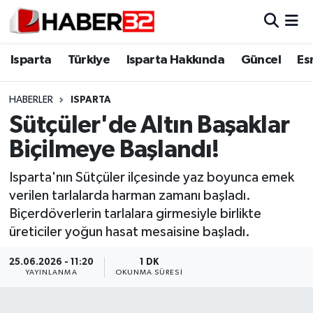
Isparta
Isparta Nöbetçi Eczaneler
Isparta
Türkiye
Isparta Hakkında
Güncel
Es
Isparta Hakkında
Isparta Hava Durumu
HABERLER
ISPARTA
Sütçüler'de Altın Başaklar
Esnaf Diyor ki;
Isparta Trafik Yoğunluk Haritası
Biçilmeye Başlandı!
ASAYİŞ
Süper Lig Puan Durumu ve Fikstür
Isparta'nın Sütçüler ilçesinde yaz boyunca emek
verilen tarlalarda harman zamanı başladı.
BİLİM VE TEKNOLOJİ
Tüm Manşetler
Biçerdöverlerin tarlalara girmesiyle birlikte
üreticiler yoğun hasat mesaisine başladı.
EĞİTİM
Son Dakika Haberleri
25.06.2026 - 11:20
1 DK
GENEL
Haber Arşivi
YAYINLANMA
OKUNMA SÜRESI
Güncel