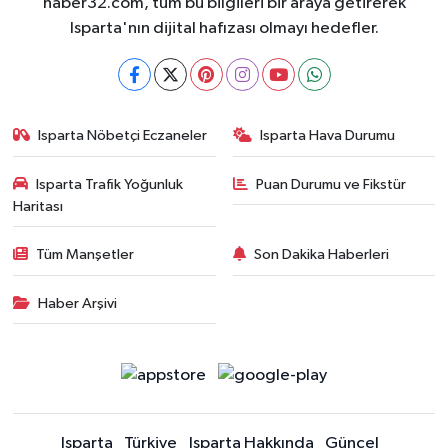
haber32.com, tüm bu bilgileri bir araya getirerek
Isparta'nın dijital hafızası olmayı hedefler.
Isparta Nöbetçi Eczaneler
Isparta Hava Durumu
Isparta Trafik Yoğunluk
Puan Durumu ve Fikstür
Haritası
Tüm Manşetler
Son Dakika Haberleri
Haber Arşivi
Isparta
Türkiye
Isparta Hakkında
Güncel