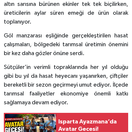
altın sarısına bürünen ekinler tek tek biçilirken,
üreticilerin aylar süren emeği de ürün olarak
Tarihi Yapılarımız
toplanıyor.
Teknoloji
Göl manzarası eşliğinde gerçekleştirilen hasat
Türkiye
çalışmaları, bölgedeki tarımsal üretimin önemini
bir kez daha gözler önüne serdi.
Yerel
Sütçüler'in verimli topraklarında her yıl olduğu
İletişim
gibi bu yıl da hasat heyecanı yaşanırken, çiftçiler
bereketli bir sezon geçirmeyi umut ediyor. İlçede
Künye
tarımsal faaliyetler ekonomiye önemli katkı
sağlamaya devam ediyor.
Isparta Ayazmana’da
Avatar Gecesi!