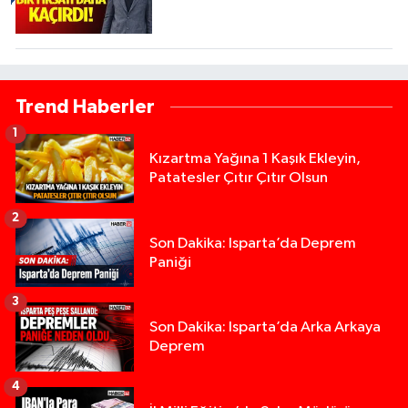
Trend Haberler
1
Kızartma Yağına 1 Kaşık Ekleyin,
Patatesler Çıtır Çıtır Olsun
2
Son Dakika: Isparta’da Deprem
Paniği
3
Son Dakika: Isparta’da Arka Arkaya
Deprem
4