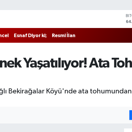
BI
64
DO
47
ncel
Esnaf Diyor ki;
Resmi İlan
EU
55
ST
64
nek Yaşatılıyor! Ata 
GR
65
Bİ
13
bağlı Bekirağalar Köyü'nde ata tohumundan