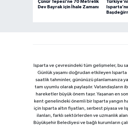
Çünür Tepesi’ne 70 Metrelik
Türkiye’nin
Dev Bayrak için İhale Zamanı
Isparta’nı
Başdeğir
Isparta ve çevresindeki tüm gelişmeler, bu sa
Günlük yaşamı doğrudan etkileyen Isparta ha
saatlik tahminler, gününüzü planlamanıza yar
tam uyumlu olarak paylaşılır. Vatandaşların i
hareketler büyük önem taşır. Yaşanan en son I
kent genelindeki önemli bir Isparta yangın h
için Isparta altın fiyatları, serbest piyasa ve
ilanları, farklı sektörlerden ve uzmanlık al
Büyükşehir Belediyesi ve bağlı kurumların çalışm