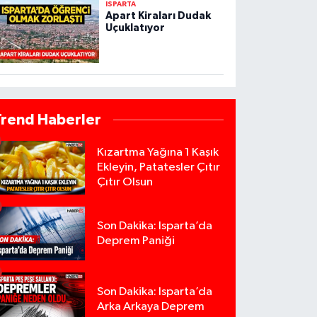
ISPARTA
Apart Kiraları Dudak
Uçuklatıyor
Trend Haberler
Kızartma Yağına 1 Kaşık
Ekleyin, Patatesler Çıtır
Çıtır Olsun
Son Dakika: Isparta’da
Deprem Paniği
Son Dakika: Isparta’da
Arka Arkaya Deprem