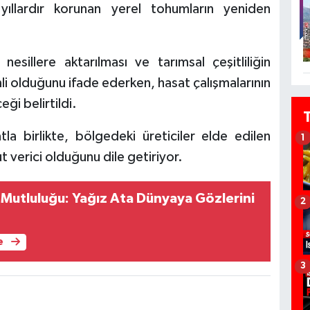
yıllardır korunan yerel tohumların yeniden
nesillere aktarılması ve tarımsal çeşitliliğin
i olduğunu ifade ederken, hasat çalışmalarının
i belirtildi.
a birlikte, bölgedeki üreticiler elde edilen
1
t verici olduğunu dile getiriyor.
n Mutluluğu: Yağız Ata Dünyaya Gözlerini
2
e
3