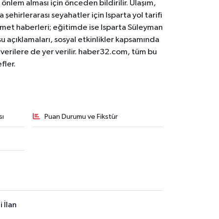
 önlem alması için önceden bildirilir. Ulaşım,
 şehirlerarası seyahatler için Isparta yol tarifi
 hizmet haberleri; eğitimde ise Isparta Süleyman
osu açıklamaları, sosyal etkinlikler kapsamında
n verilere de yer verilir. haber32.com, tüm bu
fler.
sı
Puan Durumu ve Fikstür
 İlan