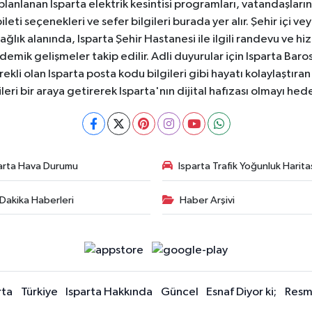
 planlanan Isparta elektrik kesintisi programları, vatandaşların
ti seçenekleri ve sefer bilgileri burada yer alır. Şehir içi veya
 Sağlık alanında, Isparta Şehir Hastanesi ile ilgili randevu ve
ademik gelişmeler takip edilir. Adli duyurular için Isparta Bar
ekli olan Isparta posta kodu bilgileri gibi hayatı kolaylaştıra
ileri bir araya getirerek Isparta'nın dijital hafızası olmayı hede
arta Hava Durumu
Isparta Trafik Yoğunluk Harita
Dakika Haberleri
Haber Arşivi
rta
Türkiye
Isparta Hakkında
Güncel
Esnaf Diyor ki;
Resmi