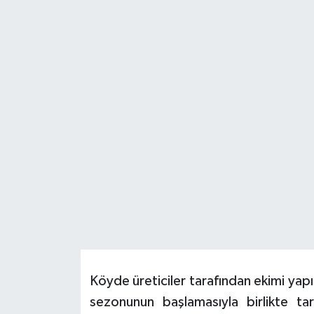
HABERDE İNSAN
İlginç
KÜLTÜR SANAT
MAGAZİN
Oyun
POLİTİKA
RESMİ İLANLAR
SAĞLIK
Köyde üreticiler tarafından ekimi yap
sezonunun başlamasıyla birlikte ta
Spor