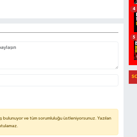
4
5
S
ş bulunuyor ve tüm sorumluluğu üstleniyorsunuz. Yazılan
utulamaz.