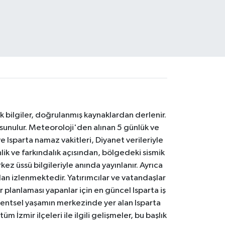
k bilgiler, doğrulanmış kaynaklardan derlenir.
 sunulur. Meteoroloji'den alınan 5 günlük ve
 Isparta namaz vakitleri, Diyanet verileriyle
lik ve farkındalık açısından, bölgedeki sismik
ez üssü bilgileriyle anında yayınlanır. Ayrıca
an izlenmektedir. Yatırımcılar ve vatandaşlar
er planlaması yapanlar için en güncel Isparta iş
. Kentsel yaşamın merkezinde yer alan Isparta
m İzmir ilçeleri ile ilgili gelişmeler, bu başlık