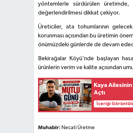
yöntemlerle sürdürülen üretimde, 
değerlendirilmesi dikkat çekiyor.
Tarihi Yapılarımız
Üreticiler, ata tohumlarının gelecek 
Teknoloji
korunması açısından bu üretimin öneml
Türkiye
önümüzdeki günlerde de devam edeceğ
Bekirağalar Köyü'nde başlayan hasatl
Yerel
ürünlerin verim ve kalite açısından umu
İletişim
Kaya Ailesini
Künye
Açtı
İçeriği Görüntül
Muhabir:
Necati Üretme