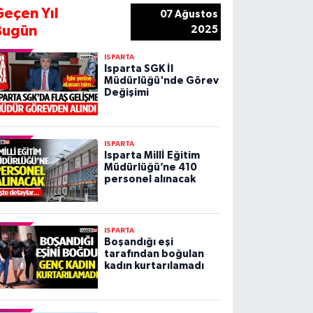
Geçen Yıl
07 Ağustos
Bugün
2025
ISPARTA
Isparta SGK İl
Müdürlüğü'nde Görev
Değişimi
ISPARTA
Isparta Millİ Eğitim
Müdürlüğü’ne 410
personel alınacak
ISPARTA
Boşandığı eşi
tarafından boğulan
kadın kurtarılamadı