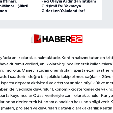
 İftiharı,
Feci Olayın Ardından İntikam
n Mimarı: Şükrü
Girişimi! Evi Yakmaya
men
Giderken Yakalandılar!
yfada anlık olarak sunulmaktadır. Kentin nabzını tutan en kriti
va durumu verileri, anlık olarak güncellenerek kullanıcılara
dımcı olur. Manevi açıdan önemli olan Isparta ezan saatleri ve
badet saatlerini doğru bir şekilde takip etmesi sağlanır. Güven
sparta deprem aktivitesi ve artçı sarsıntılar, büyüklük ve merk
aberi de ivedilikle duyurulur. Ekonomik göstergeler de yakınd
 Isparta Kuyumcular Odası verileriyle canlı olarak sunulur. Kariy
anlarından derlenerek istihdam olanakları hakkında bilgi verir
aları, projeleri ve duyuruları detaylı olarak aktarılır. Kentin tü