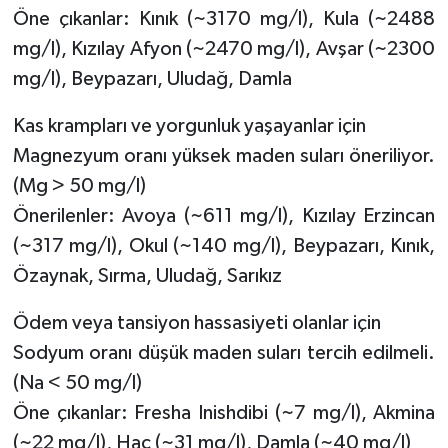
Öne çıkanlar: Kınık (~3170 mg/l), Kula (~2488
Tarihi Yapılarımız
mg/l), Kızılay Afyon (~2470 mg/l), Avşar (~2300
mg/l), Beypazarı, Uludağ, Damla
Teknoloji
Kas krampları ve yorgunluk yaşayanlar için
Türkiye
Magnezyum oranı yüksek maden suları öneriliyor.
(Mg > 50 mg/l)
Yerel
Önerilenler: Avoya (~611 mg/l), Kızılay Erzincan
(~317 mg/l), Okul (~140 mg/l), Beypazarı, Kınık,
İletişim
Özaynak, Sırma, Uludağ, Sarıkız
Künye
Ödem veya tansiyon hassasiyeti olanlar için
Sodyum oranı düşük maden suları tercih edilmeli.
(Na < 50 mg/l)
Öne çıkanlar: Fresha Inishdibi (~7 mg/l), Akmina
(~22 mg/l), Hac (~31 mg/l), Damla (~40 mg/l)