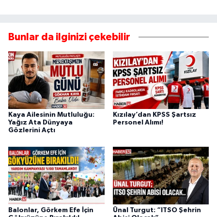
Bunlar da ilginizi çekebilir
Kaya Ailesinin Mutluluğu:
Kızılay’dan KPSS Şartsız
Yağız Ata Dünyaya
Personel Alımı!
Gözlerini Açtı
Balonlar, Görkem Efe İçin
Ünal Turgut: “ITSO Şehrin