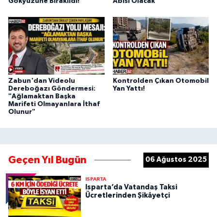
Gökyüzüne Bırakıldı!
Abisi Olacak”
Zabun'dan Videolu
Kontrolden Çıkan Otomobil
Dereboğazı Göndermesi:
Yan Yattı!
"Ağlamaktan Başka
Marifeti Olmayanlara İthaf
Olunur"
Geçen Yıl Bugün
06 Ağustos 2025
ISPARTA
Isparta’da Vatandaş Taksi
Ücretlerinden Şikâyetçi