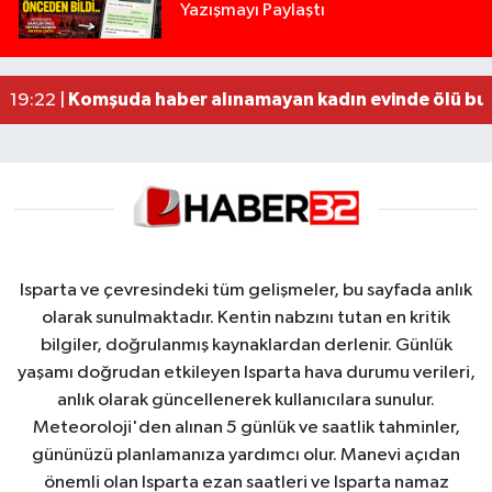
Yazışmayı Paylaştı
Tur teknesi çalışanlarının birbirine girdiği kavga
12:48 |
MOTOSİKLETLE ÇARPIŞAN OTOMOBİL GÜL HEYKE
02:26 |
Alzheimer Hastası Adamdan Saatlerdir Haber A
20:12 |
Komşuda haber alınamayan kadın evinde ölü bu
19:22 |
Isparta ve çevresindeki tüm gelişmeler, bu sayfada anlık
olarak sunulmaktadır. Kentin nabzını tutan en kritik
bilgiler, doğrulanmış kaynaklardan derlenir. Günlük
yaşamı doğrudan etkileyen Isparta hava durumu verileri,
anlık olarak güncellenerek kullanıcılara sunulur.
Meteoroloji'den alınan 5 günlük ve saatlik tahminler,
gününüzü planlamanıza yardımcı olur. Manevi açıdan
önemli olan Isparta ezan saatleri ve Isparta namaz