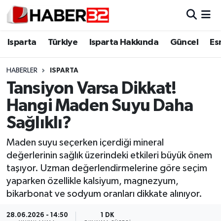
Isparta
Isparta Nöbetçi Eczaneler
Isparta
Türkiye
Isparta Hakkında
Güncel
Es
Isparta Hakkında
Isparta Hava Durumu
HABERLER
ISPARTA
Tansiyon Varsa Dikkat!
Esnaf Diyor ki;
Isparta Trafik Yoğunluk Haritası
Hangi Maden Suyu Daha
ASAYİŞ
Süper Lig Puan Durumu ve Fikstür
Sağlıklı?
BİLİM VE TEKNOLOJİ
Tüm Manşetler
Maden suyu seçerken içerdiği mineral
değerlerinin sağlık üzerindeki etkileri büyük önem
EĞİTİM
Son Dakika Haberleri
taşıyor. Uzman değerlendirmelerine göre seçim
yaparken özellikle kalsiyum, magnezyum,
GENEL
Haber Arşivi
bikarbonat ve sodyum oranları dikkate alınıyor.
Güncel
28.06.2026 - 14:50
1 DK