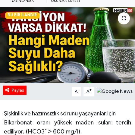
YAYINLANMA
OKUNMA SÜRESI
HABERDE İNSAN
BU BIR İLANDIR
İlginç
KÜLTÜR SANAT
MAGAZİN
Oyun
POLİTİKA
Paylaş
-
+
A
A
RESMİ İLANLAR
Şişkinlik ve hazımsızlık sorunu yaşayanlar için
SAĞLIK
Bikarbonat oranı yüksek maden suları tercih
ediliyor. (HCO3¯ > 600 mg/l)
Spor