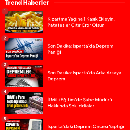
Trend Haberler
1
Kızartma Yağına 1 Kaşık Ekleyin,
Patatesler Çıtır Çıtır Olsun
2
Son Dakika: Isparta’da Deprem
Paniği
3
Son Dakika: Isparta’da Arka Arkaya
Deprem
4
İl Milli Eğitim’de Şube Müdürü
Hakkında Şok İddialar
5
Yığılca'da kardeşler arasındaki silahlı kavgada 
13:00 |
Isparta’daki Deprem Öncesi Yaptığı